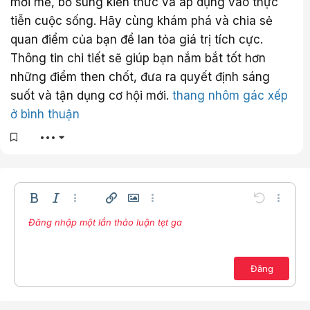
mới mẻ, bổ sung kiến thức và áp dụng vào thực
tiễn cuộc sống. Hãy cùng khám phá và chia sẻ
quan điểm của bạn để lan tỏa giá trị tích cực.
Thông tin chi tiết sẽ giúp bạn nắm bắt tốt hơn
những điểm then chốt, đưa ra quyết định sáng
suốt và tận dụng cơ hội mới.
thang nhôm gác xếp
ở bình thuận
•••
Bold
In nghiêng
Thêm tùy chọn…
Chèn liên kết
Chèn hình ảnh
Thêm tùy chọn…
Undo
Thêm t
Đăng nhập một lần thảo luận tẹt ga
Căn trái
9
Lưu nháp
Danh sách có thứ tự
Normal
Arial
Kích thước
Compare
Redo
Mặt cười
Toggle BB code
Màu chữ
Trích dẫn
Xóa định dạng
Phông chữ
Media
Bản thảo
Danh sách
Insert table
Căn lề
Insert horizontal line
Paragraph format
Spoiler
Gạch ngang
Mã
Gạch chân
Inline spoiler
Inline code
10
Xóa bản thảo
Căn giữa
Book Antiqua
Danh sách không có thứ tự
12
Courier New
Căn phải
Đăng
Thụt lề
15
Georgia
Justify text
Tăng lề
18
Tahoma