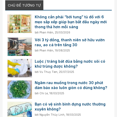
CHỦ ĐỀ TƯƠNG TỰ
Không cần phải “bới tung” tủ đồ với 6
mẹo sắp xếp giúp bạn bắt đầu ngày mới
thong thả hơn mỗi sáng
bởi
Phan Hiền
,
25/03/2026
Với 3 tỷ đồng, thanh niên sở hữu vườn
rau, ao cá trên tầng 30
bởi
Phan Hiền
,
19/08/2025
Luộc / tráng bát đũa bằng nước sôi có
khử trùng được không?
bởi
Vu Thuy Tien
,
25/07/2025
Ngâm rau muống trong nước 30 phút
đảm bảo xào luôn giòn có đúng không?
bởi
Chi Le
,
18/03/2025
Bạn có vệ sinh bình đựng nước thường
xuyên không?
bởi
Nguyễn Thùy Linh
,
18/03/2025