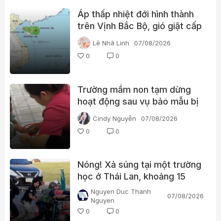
Áp thấp nhiệt đới hình thành
trên Vịnh Bắc Bộ, gió giật cấp
8
Lê Nhã Linh
07/08/2026
0
0
Trường mầm non tạm dừng
hoạt động sau vụ bảo mẫu bị
tố bạo hành trẻ
Cindy Nguyễn
07/08/2026
0
0
Nóng! Xả súng tại một trường
học ở Thái Lan, khoảng 15
người bị thương
Nguyen Duc Thanh
07/08/2026
Nguyen
0
0