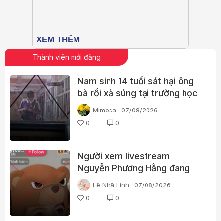
Thành viên mới đăng
Nam sinh 14 tuổi sát hại ông
bà rồi xả súng tại trường học
Thái Lan
Mimosa
07/08/2026
0
0
Người xem livestream
Nguyễn Phương Hằng đang
tìm kiếm điều gì?
Lê Nhã Linh
07/08/2026
0
0