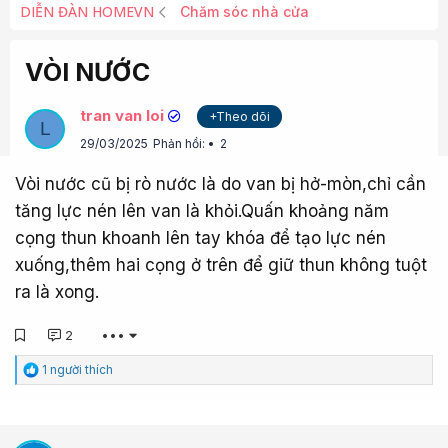
DIỄN ĐÀN HOMEVN
Chăm sóc nhà cửa
VÒI NƯỚC
tran van loi
+Theo dõi
L
29/03/2025
Phản hồi:
2
Vòi nước cũ bị rò nước là do van bị hở-mòn,chỉ cần
tăng lực nén lên van là khỏi.Quấn khoảng năm
cọng thun khoanh lên tay khóa để tạo lực nén
xuống,thêm hai cọng ở trên để giữ thun không tuột
ra là xong.
2
•••
C
1 người thích
ả
m
x
ú