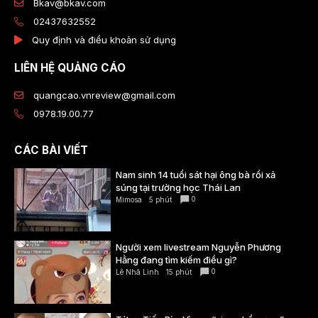
Bkav@bkav.com
02437632552
Quy định và điều khoản sử dụng
LIÊN HỆ QUẢNG CÁO
quangcao.vnreview@gmail.com
0978.19.00.77
CÁC BÀI VIẾT
Nam sinh 14 tuổi sát hại ông bà rồi xả
súng tại trường học Thái Lan
0
Mimosa
5 phút
Người xem livestream Nguyễn Phương
Hằng đang tìm kiếm điều gì?
0
Lê Nhã Linh
15 phút