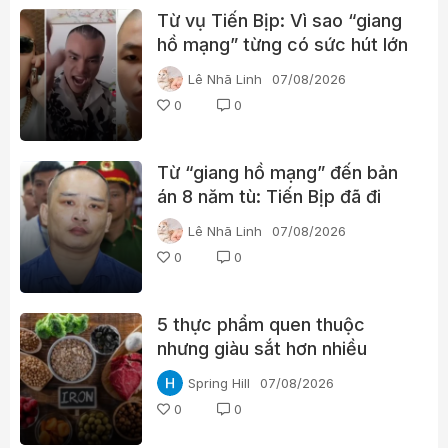
Từ vụ Tiến Bịp: Vì sao “giang
hồ mạng” từng có sức hút lớn
với người xem?
Lê Nhã Linh
07/08/2026
0
0
Từ “giang hồ mạng” đến bản
án 8 năm tù: Tiến Bịp đã đi
qua những gì?
Lê Nhã Linh
07/08/2026
0
0
5 thực phẩm quen thuộc
nhưng giàu sắt hơn nhiều
người nghĩ
Spring Hill
07/08/2026
0
0