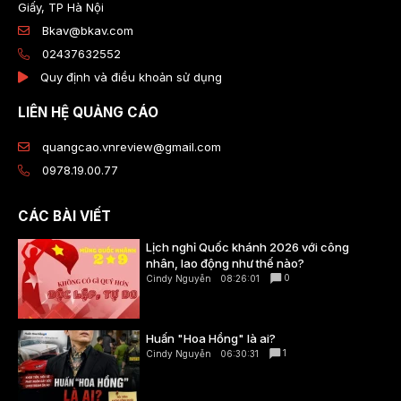
Giấy, TP Hà Nội
Bkav@bkav.com
02437632552
Quy định và điều khoản sử dụng
LIÊN HỆ QUẢNG CÁO
quangcao.vnreview@gmail.com
0978.19.00.77
CÁC BÀI VIẾT
Lịch nghỉ Quốc khánh 2026 với công
nhân, lao động như thế nào?
0
Cindy Nguyễn
08:26:01
Huấn "Hoa Hồng" là ai?
1
Cindy Nguyễn
06:30:31