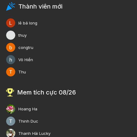
Thành viên mới
lê bá long
thuy
congtru
Võ Hiền
Thu
Mem tích cực 08/26
Hoang Ha
Thinh Duc
Thanh Hải Lucky