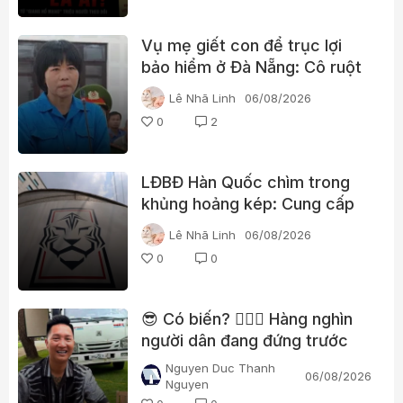
Vụ mẹ giết con để trục lợi
bảo hiểm ở Đà Nẵng: Cô ruột
phát hiện dấu hiệu bất thường
Lê Nhã Linh
06/08/2026
0
2
LĐBĐ Hàn Quốc chìm trong
khủng hoảng kép: Cung cấp
gái gọi cho trọng tài, cảnh sát
Lê Nhã Linh
06/08/2026
đột kích trụ sở
0
0
😎 Có biến? 👮🏻‍♂️ Hàng nghìn
người dân đang đứng trước
nhà Huấn “hoa hồng”?
Nguyen Duc Thanh
06/08/2026
Nguyen