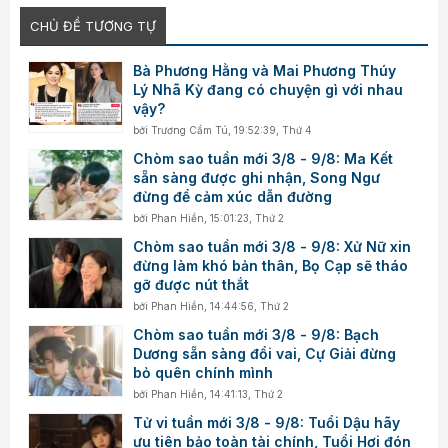
CHỦ ĐỀ TƯƠNG TỰ
Bà Phương Hằng và Mai Phương Thúy
Lý Nhã Kỳ đang có chuyện gì với nhau
vậy?
bởi
Trương Cẩm Tú
,
19:52:39, Thứ 4
Chòm sao tuần mới 3/8 - 9/8: Ma Kết
sẵn sàng được ghi nhận, Song Ngư
đừng để cảm xúc dẫn đường
bởi
Phan Hiền
,
15:01:23, Thứ 2
Chòm sao tuần mới 3/8 - 9/8: Xử Nữ xin
đừng làm khó bản thân, Bọ Cạp sẽ tháo
gỡ được nút thắt
bởi
Phan Hiền
,
14:44:56, Thứ 2
Chòm sao tuần mới 3/8 - 9/8: Bạch
Dương sẵn sàng đổi vai, Cự Giải đừng
bỏ quên chính mình
bởi
Phan Hiền
,
14:41:13, Thứ 2
Tử vi tuần mới 3/8 - 9/8: Tuổi Dậu hãy
ưu tiên bảo toàn tài chính, Tuổi Hợi đón