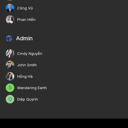
Công Vũ
Phan Hiền
Admin
Cindy Nguyễn
John Smith
Hồng Hà
S
Wandering Earth
Q
Diệp Quỳnh