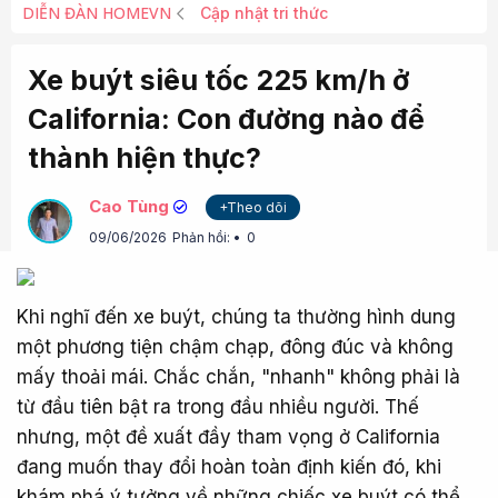
DIỄN ĐÀN HOMEVN
Cập nhật tri thức
Xe buýt siêu tốc 225 km/h ở
California: Con đường nào để
thành hiện thực?
Cao Tùng
+Theo dõi
09/06/2026
Phản hồi:
0
Khi nghĩ đến xe buýt, chúng ta thường hình dung
một phương tiện chậm chạp, đông đúc và không
mấy thoải mái. Chắc chắn, "nhanh" không phải là
từ đầu tiên bật ra trong đầu nhiều người. Thế
nhưng, một đề xuất đầy tham vọng ở California
đang muốn thay đổi hoàn toàn định kiến đó, khi
khám phá ý tưởng về những chiếc xe buýt có thể