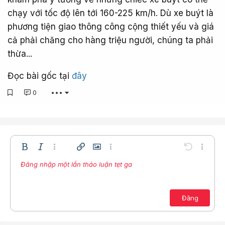
chạy với tốc độ lên tới 160-225 km/h. Dù xe buýt là
phương tiện giao thông công cộng thiết yếu và giá
cả phải chăng cho hàng triệu người, chúng ta phải
thừa...
Đọc bài gốc tại
đây
0
•••
Bold
In nghiêng
Thêm tùy chọn…
Chèn liên kết
Chèn hình ảnh
Thêm tùy chọn…
Undo
Thêm t
Đăng nhập một lần thảo luận tẹt ga
Căn trái
9
Lưu nháp
Danh sách có thứ tự
Normal
Arial
Kích thước
Compare
Redo
Mặt cười
Toggle BB code
Màu chữ
Trích dẫn
Xóa định dạng
Phông chữ
Media
Bản thảo
Danh sách
Insert table
Căn lề
Insert horizontal line
Paragraph format
Spoiler
Gạch ngang
Mã
Gạch chân
Inline spoiler
Inline code
10
Xóa bản thảo
Căn giữa
Book Antiqua
Danh sách không có thứ tự
12
Courier New
Căn phải
Đăng
Thụt lề
15
Georgia
Justify text
Tăng lề