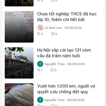
0
0
Chưa tốt nghiệp THCS đã học
lớp 10, thêm chi tiết bất
thường trong học bạ một lãnh
Lê Nhã Linh
05/08/2026
đạo xã ở Quảng Trị
0
0
Hà Nội sắp cải tạo 131 vòm
cầu đá trăm năm tuổi
NguyễN Thao
06/08/2026
1
0
Vượt hơn 1.000 km, người vợ
quyết cứu chồng đột quỵ
NguyễN Thao
06/08/2026
0
0