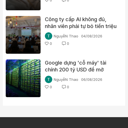
Công ty cấp AI không đủ,
nhân viên phải tự bỏ tiền triệu
mỗi tháng
NguyễN Thao
04/08/2026
0
0
Google dựng 'cỗ máy' tài
chính 200 tỷ USD để mở
đường cho chip AI, thách
NguyễN Thao
06/08/2026
thức Nvidia
0
0