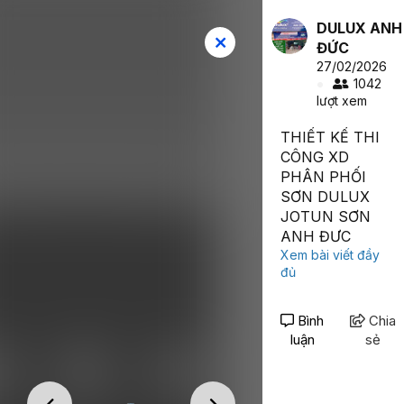
DULUX ANH
Đăng nhập
Đăng ký
ĐỨC
27/02/2026
1042
lượt xem
Bạn muốn chia sẻ điều gì?
THIẾT KẾ THI
CÔNG XD
PHÂN PHỐI
SƠN DULUX
JOTUN SƠN
ANH ĐƯC
Xem bài viết đầy
đủ
Bình
Chia
luận
sẻ