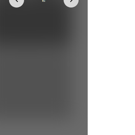
Home - Ngôi nhà online của bạn
Thành viên mới
fsdfdsfsdfsdfsd
Nhan
Phan Chương
Cụm 796, Bộ Tham mưu Quân khu 5
Socanhen