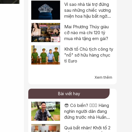
Vì sao nhà tài trợ đứng
sau những chiếc vương
miện hoa hậu bất ngờ
thông báo dừng hoạt
Mai Phương Thúy giàu
động?
cỡ nào mà chi 120 tỷ
mua nhà tặng em gái?
Khởi tố Chủ tịch công ty
"nổ" sở hữu hàng chục
tỉ Euro
Xem thêm
Bài viết hay
😎 Có biến? 👮🏻‍♂️ Hàng
nghìn người dân đang
đứng trước nhà Huấn
“hoa hồng”?
Quá bất nhân! Khởi tố 2