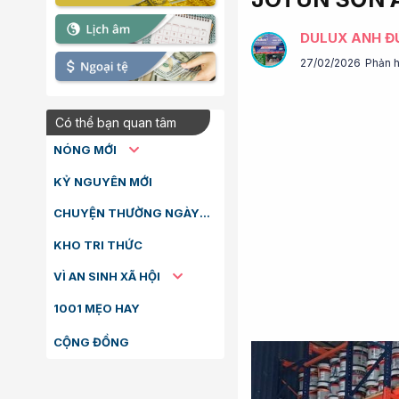
DULUX ANH Đ
27/02/2026
Phản h
Có thể bạn quan tâm
NÓNG MỚI
KỶ NGUYÊN MỚI
CHUYỆN THƯỜNG NGÀY
KHO TRI THỨC
VÌ AN SINH XÃ HỘI
1001 MẸO HAY
CỘNG ĐỒNG