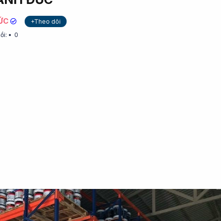
ỨC
+Theo dõi
ồi:
0