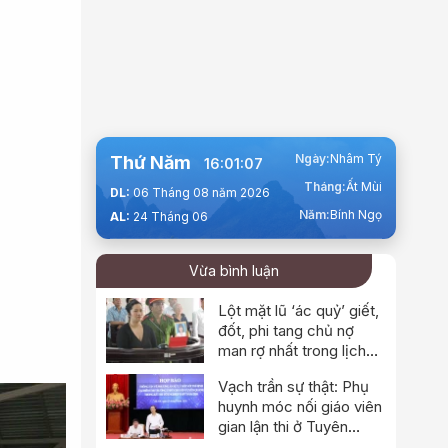
Ngày:
Nhâm Tý
Thứ Năm
16:01:09
Tháng:
Ất Mùi
DL:
06 Tháng 08 năm 2026
Năm:
Bính Ngọ
AL:
24 Tháng 06
Vừa bình luận
Lột mặt lũ ‘ác quỷ’ giết,
đốt, phi tang chủ nợ
man rợ nhất trong lịch
sử
Vạch trần sự thật: Phụ
huynh móc nối giáo viên
gian lận thi ở Tuyên
Quang