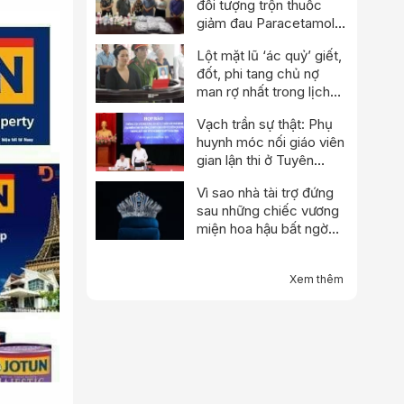
đối tượng trộn thuốc
giảm đau Paracetamol
vào thuốc Đông y, nổ
Lột mặt lũ ‘ác quỷ’ giết,
chữa bách bệnh
đốt, phi tang chủ nợ
man rợ nhất trong lịch
sử
Vạch trần sự thật: Phụ
huynh móc nối giáo viên
gian lận thi ở Tuyên
Quang
Vì sao nhà tài trợ đứng
sau những chiếc vương
miện hoa hậu bất ngờ
thông báo dừng hoạt
động?
Xem thêm