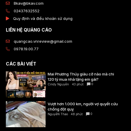
Bkav@bkav.com
02437632552
Quy định và điều khoản sử dụng
LIÊN HỆ QUẢNG CÁO
quangcao.vnreview@gmail.com
0978.19.00.77
CÁC BÀI VIẾT
Mai Phương Thúy giàu cỡ nào mà chi
120 tỷ mua nhà tặng em gái?
0
Cindy Nguyễn
43 phút
Vượt hơn 1.000 km, người vợ quyết cứu
chồng đột quỵ
0
NguyễN Thao
48 phút