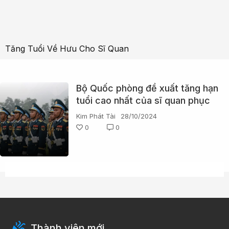
Tăng Tuổi Về Hưu Cho Sĩ Quan
Bộ Quốc phòng đề xuất tăng hạn
tuổi cao nhất của sĩ quan phục
vụ tại ngũ
Kim Phát Tài
28/10/2024
0
0
Thành viên mới