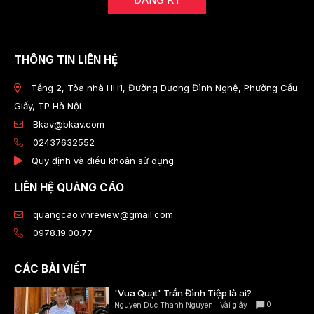
THÔNG TIN LIÊN HỆ
Tầng 2, Tòa nhà HH1, Đường Dương Đình Nghệ, Phường Cầu
Giấy, TP Hà Nội
Bkav@bkav.com
02437632552
Quy định và điều khoản sử dụng
LIÊN HỆ QUẢNG CÁO
quangcao.vnreview@gmail.com
0978.19.00.77
CÁC BÀI VIẾT
'Vua Quạt' Trần Đình Tiệp là ai?
0
Nguyen Duc Thanh Nguyen
Vài giây