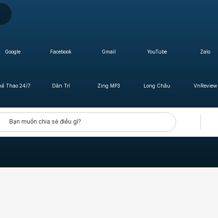
Google
Facebook
Gmail
YouTube
Zalo
hể Thao 24/7
Dân Trí
Zing MP3
Long Châu
VnReview
Bạn muốn chia sẻ điều gì?