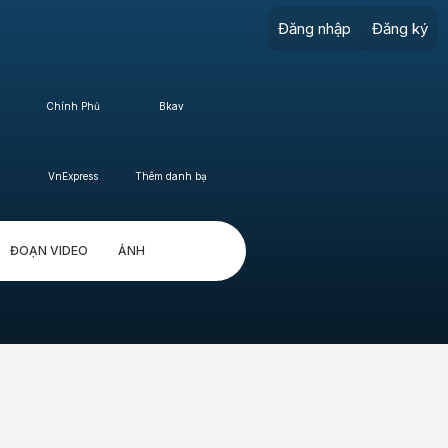
Đăng nhập
Đăng ký
Chính Phủ
Bkav
VnExpress
Thêm danh bạ
ĐOẠN VIDEO
ẢNH