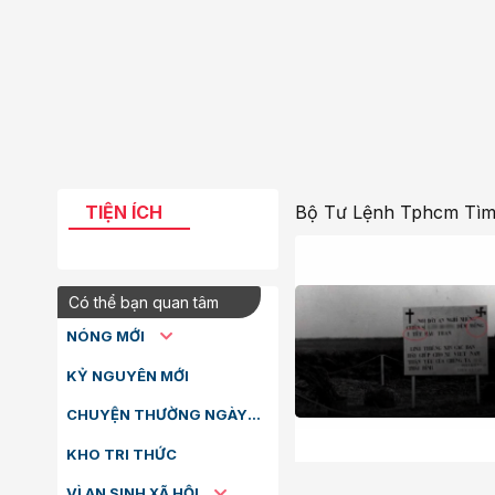
TIỆN ÍCH
Bộ Tư Lệnh Tphcm Tìm 
Có thể bạn quan tâm
NÓNG MỚI
KỶ NGUYÊN MỚI
CHUYỆN THƯỜNG NGÀY
KHO TRI THỨC
VÌ AN SINH XÃ HỘI