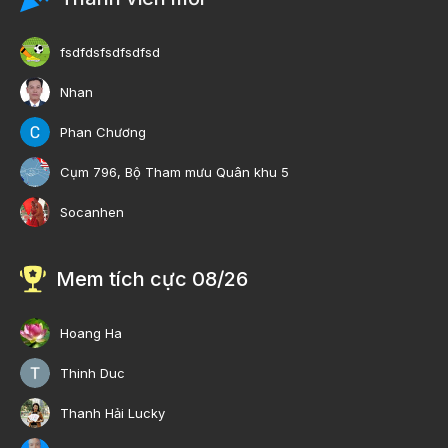
fsdfdsfsdfsdfsd
Nhan
Phan Chương
Cụm 796, Bộ Tham mưu Quân khu 5
Socanhen
Mem tích cực 08/26
Hoang Ha
Thinh Duc
Thanh Hải Lucky