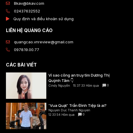
Bkav@bkav.com
02437632552
Quy định và điều khoản sử dụng
LIÊN HỆ QUẢNG CÁO
quangcao.vnreview@gmail.com
0978.19.00.77
CÁC BÀI VIẾT
Vì sao công an truy tìm Dương Thị
Quỳnh Tâm 👇
0
Cindy Nguyễn
15:37:33 Hôm qua
'Vua Quạt' Trần Đình Tiệp là ai?
Nguyen Duc Thanh Nguyen
0
12:33:54 Hôm qua