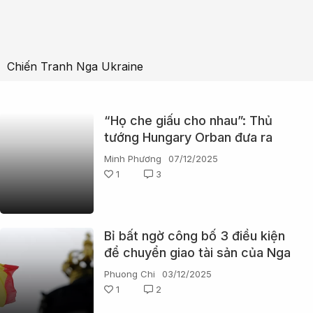
Chiến Tranh Nga Ukraine
“Họ che giấu cho nhau”: Thủ
tướng Hungary Orban đưa ra
tuyên bố gây chấn động về
Minh Phương
07/12/2025
Ukraine và EU
1
3
Bỉ bất ngờ công bố 3 điều kiện
để chuyển giao tài sản của Nga
cho Ukraine
Phuong Chi
03/12/2025
1
2