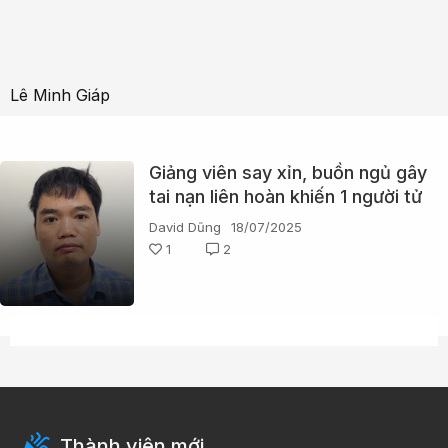
Lê Minh Giáp
Giảng viên say xỉn, buồn ngủ gây
tai nạn liên hoàn khiến 1 người tử
vong khai gì?
David Dũng
18/07/2025
1
2
Thành viên mới