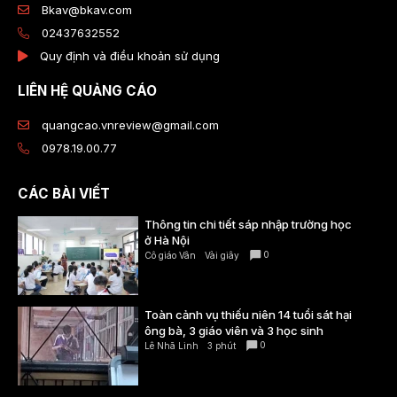
Bkav@bkav.com
02437632552
Quy định và điều khoản sử dụng
LIÊN HỆ QUẢNG CÁO
quangcao.vnreview@gmail.com
0978.19.00.77
CÁC BÀI VIẾT
Thông tin chi tiết sáp nhập trường học
ở Hà Nội
0
Cô giáo Vân
Vài giây
Toàn cảnh vụ thiếu niên 14 tuổi sát hại
ông bà, 3 giáo viên và 3 học sinh
0
Lê Nhã Linh
3 phút