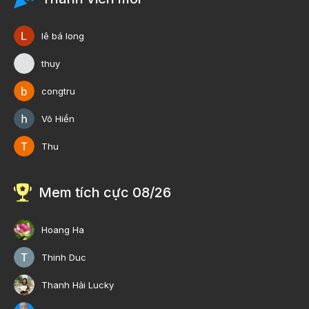
lê bá long
thuy
congtru
Võ Hiền
Thu
Mem tích cực 08/26
Hoang Ha
Thinh Duc
Thanh Hải Lucky