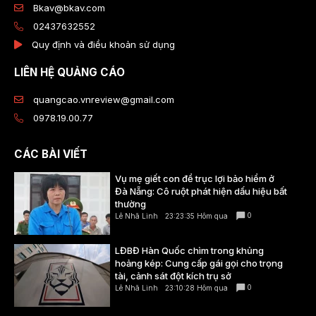
Bkav@bkav.com
02437632552
Quy định và điều khoản sử dụng
LIÊN HỆ QUẢNG CÁO
quangcao.vnreview@gmail.com
0978.19.00.77
CÁC BÀI VIẾT
Vụ mẹ giết con để trục lợi bảo hiểm ở
Đà Nẵng: Cô ruột phát hiện dấu hiệu bất
thường
0
Lê Nhã Linh
23:23:35 Hôm qua
LĐBĐ Hàn Quốc chìm trong khủng
hoảng kép: Cung cấp gái gọi cho trọng
tài, cảnh sát đột kích trụ sở
0
Lê Nhã Linh
23:10:28 Hôm qua