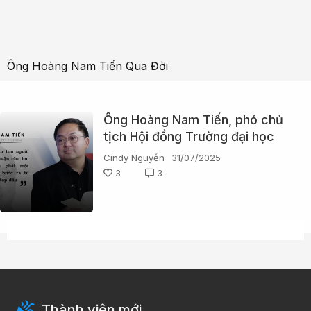
Ông Hoàng Nam Tiến Qua Đời
Ông Hoàng Nam Tiến, phó chủ
tịch Hội đồng Trường đại học
FPT, đột ngột qua đời
Cindy Nguyễn
31/07/2025
3
3
Thành viên mới