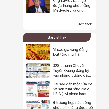
Ông Lavrov bất ngờ
được thăng chức! Ông
Medvedev và ông
Shoigu đều bị loại -
Putin đang tính toán điều
Xem thêm
gì vậy?
Bài viết hay
Vì sao giá vàng đồng
loạt tăng mạnh?
328 thí sinh Chuyên
Tuyên Quang đăng ký
vào những trường đại
học nào?
Tại sao gần một nửa cơ
sở sản xuất răng giả ở
Hà Nội vi phạm hoạt
động?
6 trường hợp nào công
chức sẽ không được bổ