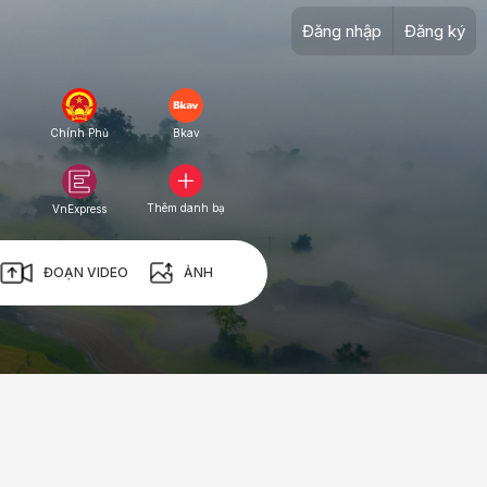
Đăng nhập
Đăng ký
Chính Phủ
Bkav
Thêm danh bạ
VnExpress
ĐOẠN VIDEO
ẢNH