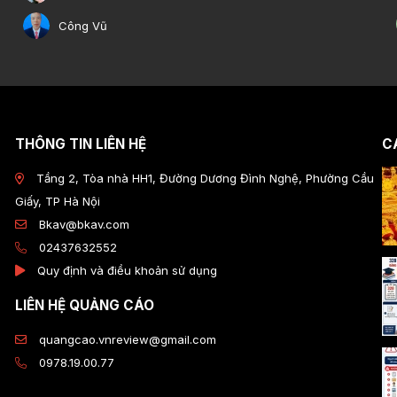
Công Vũ
THÔNG TIN LIÊN HỆ
CÁ
Tầng 2, Tòa nhà HH1, Đường Dương Đình Nghệ, Phường Cầu
Giấy, TP Hà Nội
Bkav@bkav.com
02437632552
Quy định và điều khoản sử dụng
LIÊN HỆ QUẢNG CÁO
quangcao.vnreview@gmail.com
0978.19.00.77