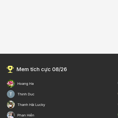
Mem tích cực 08/26
Hoang Ha
Thinh Duc
Thanh Hải Lucky
Phan Hiền