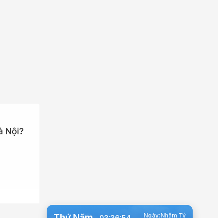
à Nội?
Ngày:
Nhâm Tý
Thứ Năm
03:36:55