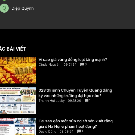
Q
Diệp Quỳnh
C BÀI VIẾT
Vì sao giá vàng đồng loạt tăng mạnh?
0
Cindy Nguyễn
09:21:34
328 thí sinh Chuyên Tuyên Quang đăng
ký vào những trường đại học nào?
1
Thanh Hải Lucky
09:18:26
Tại sao gần một nửa cơ sở sản xuất răng
giả ở Hà Nội vi phạm hoạt động?
1
David Dũng
09:09:54