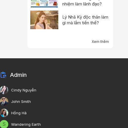
nhiệm làm lãnh đạo?
Lý Nhã Kỳ độc thân làm
gì mà lắm tiền thế?
Xem thêm
Admin
Cindy Nguyễn
John Smith
Hồng Hà
S
Wandering Earth