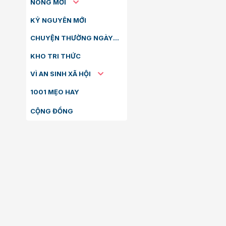
NÓNG MỚI
KỶ NGUYÊN MỚI
CHUYỆN THƯỜNG NGÀY
KHO TRI THỨC
VÌ AN SINH XÃ HỘI
1001 MẸO HAY
CỘNG ĐỒNG