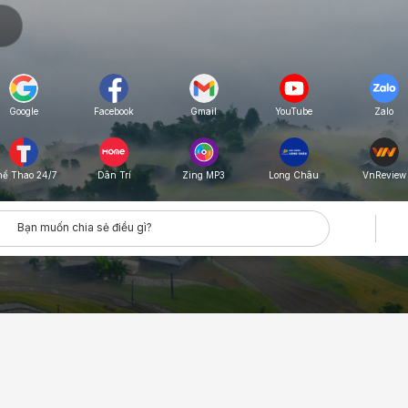
Google
Facebook
Gmail
YouTube
Zalo
hể Thao 24/7
Zing MP3
Long Châu
VnReview
Dân Trí
Bạn muốn chia sẻ điều gì?