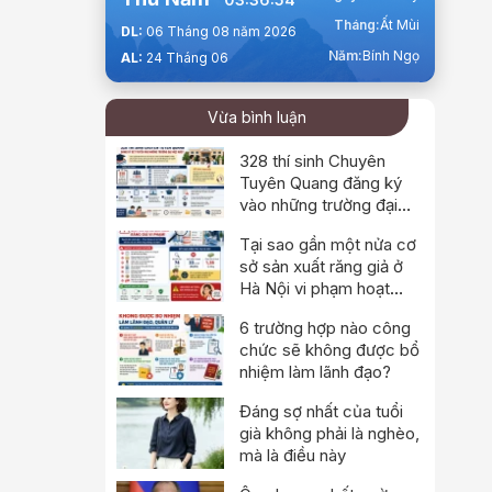
Tháng:
Ất Mùi
DL:
06 Tháng 08 năm 2026
Năm:
Bính Ngọ
AL:
24 Tháng 06
Vừa bình luận
328 thí sinh Chuyên
Tuyên Quang đăng ký
vào những trường đại
học nào?
Tại sao gần một nửa cơ
sở sản xuất răng giả ở
Hà Nội vi phạm hoạt
động?
6 trường hợp nào công
chức sẽ không được bổ
nhiệm làm lãnh đạo?
Đáng sợ nhất của tuổi
già không phải là nghèo,
mà là điều này