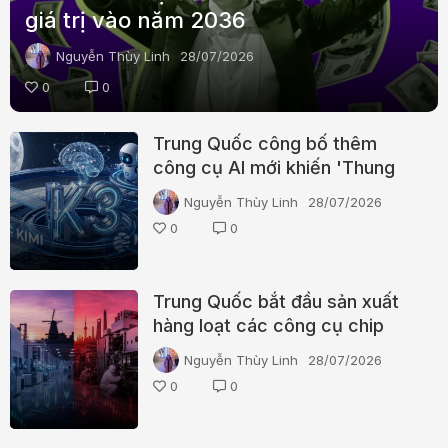
giá trị vào năm 2036
Nguyễn Thùy Linh
28/07/2026
0
0
Trung Quốc công bố thêm
công cụ AI mới khiến 'Thung
lũng Silicon' đứng ngồi không
Nguyễn Thùy Linh
28/07/2026
yên
0
0
Trung Quốc bắt đầu sản xuất
hàng loạt các công cụ chip
DUV. Điều đó có ý nghĩa gì?
Nguyễn Thùy Linh
28/07/2026
0
0