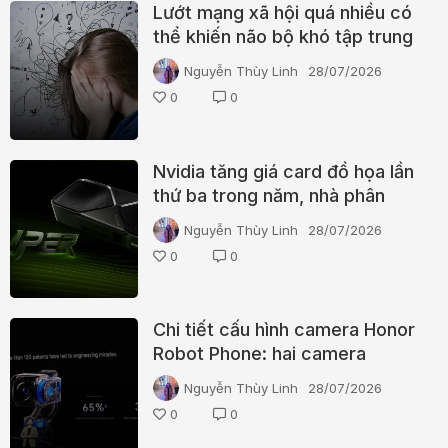
Lướt mạng xã hội quá nhiều có
thể khiến não bộ khó tập trung
hơn, đặc biệt ở tuổi teen
Nguyễn Thùy Linh
28/07/2026
0
0
Nvidia tăng giá card đồ họa lần
thứ ba trong năm, nhà phân
phối hoảng loạn
Nguyễn Thùy Linh
28/07/2026
0
0
Chi tiết cấu hình camera Honor
Robot Phone: hai camera
200MP, chip hình ảnh riêng và
Nguyễn Thùy Linh
28/07/2026
hơn 100 bằng sáng chế
0
0