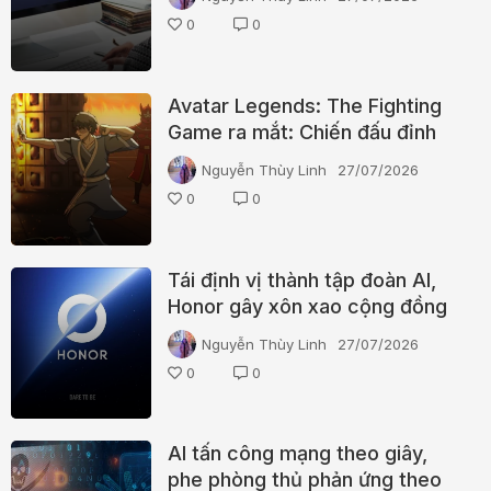
0
0
Avatar Legends: The Fighting
Game ra mắt: Chiến đấu đỉnh
cao, đồ họa mãn nhãn nhưng
Nguyễn Thùy Linh
27/07/2026
còn thiếu gì?
0
0
Tái định vị thành tập đoàn AI,
Honor gây xôn xao cộng đồng
vì logo mới bị tố "đạo nhái"
Nguyễn Thùy Linh
27/07/2026
trắng trợn
0
0
AI tấn công mạng theo giây,
phe phòng thủ phản ứng theo