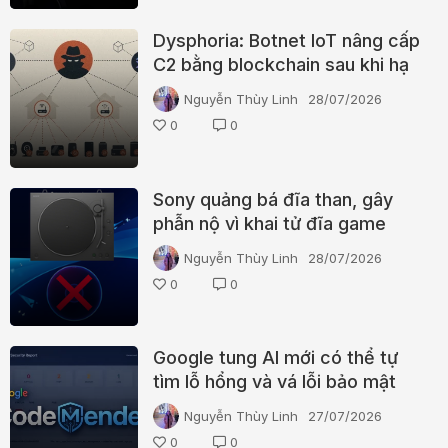
Dysphoria: Botnet IoT nâng cấp
C2 bằng blockchain sau khi hạ
tầng JackSkid bị triệt phá
Nguyễn Thùy Linh
28/07/2026
0
0
Sony quảng bá đĩa than, gây
phẫn nộ vì khai tử đĩa game
PS5 vật lý
Nguyễn Thùy Linh
28/07/2026
0
0
Google tung AI mới có thể tự
tìm lỗ hổng và vá lỗi bảo mật
trước khi hacker ra tay
Nguyễn Thùy Linh
27/07/2026
0
0