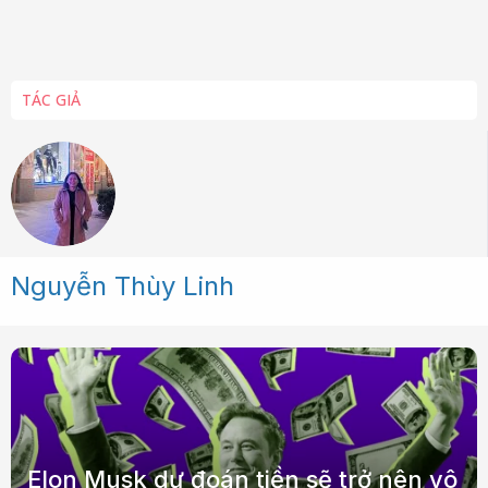
TÁC GIẢ
Nguyễn Thùy Linh
Elon Musk dự đoán tiền sẽ trở nên vô