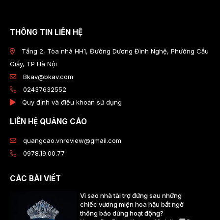
THÔNG TIN LIÊN HỆ
Tầng 2, Tòa nhà HH1, Đường Dương Đình Nghệ, Phường Cầu
Giấy, TP Hà Nội
Bkav@bkav.com
02437632552
Quy định và điều khoản sử dụng
LIÊN HỆ QUẢNG CÁO
quangcao.vnreview@gmail.com
0978.19.00.77
CÁC BÀI VIẾT
Vì sao nhà tài trợ đứng sau những
chiếc vương miện hoa hậu bất ngờ
thông báo dừng hoạt động?