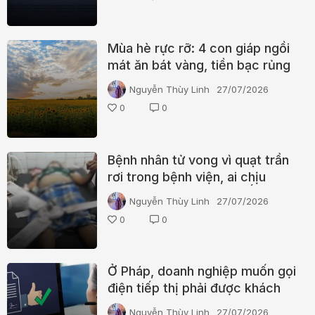
Mùa hè rực rỡ: 4 con giáp ngồi
mát ăn bát vàng, tiền bạc rủng
rỉnh, sự nghiệp thăng hoa
Nguyễn Thùy Linh
27/07/2026
0
0
Bệnh nhân tử vong vì quạt trần
rơi trong bệnh viện, ai chịu
trách nhiệm (chuyện ở Ấn Độ)
Nguyễn Thùy Linh
27/07/2026
0
0
Ở Pháp, doanh nghiệp muốn gọi
điện tiếp thị phải được khách
hàng đồng ý trước
Nguyễn Thùy Linh
27/07/2026