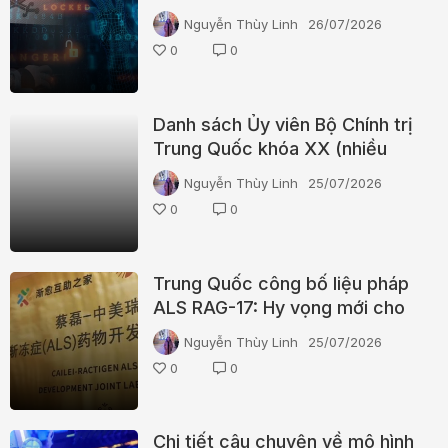
ngày
Nguyễn Thùy Linh
26/07/2026
0
0
Danh sách Ủy viên Bộ Chính trị
Trung Quốc khóa XX (nhiều
điều khá thú vị)
Nguyễn Thùy Linh
25/07/2026
0
0
Trung Quốc công bố liệu pháp
ALS RAG-17: Hy vọng mới cho
bệnh nhân
Nguyễn Thùy Linh
25/07/2026
0
0
Chi tiết câu chuyện về mô hình