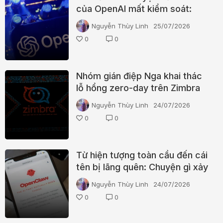
của OpenAI mất kiểm soát:
phức tạp hơn bạn nghĩ, đã báo
Nguyễn Thùy Linh
25/07/2026
cáo FBI
0
0
Nhóm gián điệp Nga khai thác
lỗ hổng zero-day trên Zimbra
để đánh cắp email và mã 2FA
Nguyễn Thùy Linh
24/07/2026
0
0
Từ hiện tượng toàn cầu đến cái
tên bị lãng quên: Chuyện gì xảy
ra với OpenClaw?
Nguyễn Thùy Linh
24/07/2026
0
0