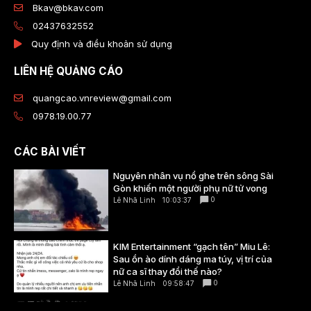
Bkav@bkav.com
02437632552
Quy định và điều khoản sử dụng
LIÊN HỆ QUẢNG CÁO
quangcao.vnreview@gmail.com
0978.19.00.77
CÁC BÀI VIẾT
Nguyên nhân vụ nổ ghe trên sông Sài
Gòn khiến một người phụ nữ tử vong
0
Lê Nhã Linh
10:03:37
KIM Entertainment “gạch tên” Miu Lê:
Sau ồn ào dính dáng ma túy, vị trí của
nữ ca sĩ thay đổi thế nào?
0
Lê Nhã Linh
09:58:47