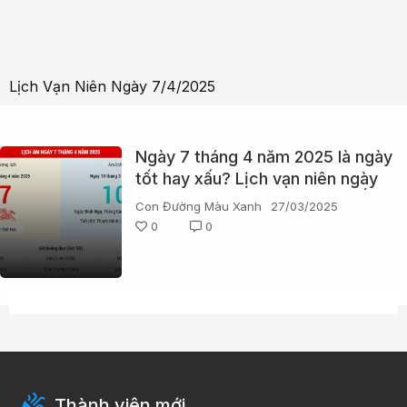
Lịch Vạn Niên Ngày 7/4/2025
Ngày 7 tháng 4 năm 2025 là ngày
tốt hay xấu? Lịch vạn niên ngày
7/4/2025, ngày 10/3 âm lịch Ất
Con Đường Màu Xanh
27/03/2025
Tỵ, Giỗ Tổ Hùng Vương, Thiên
0
0
Hình Hắc Đạo
Thành viên mới