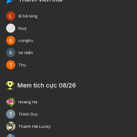
lê bá long
thuy
congtru
Võ Hiền
Thu
Mem tích cực 08/26
Hoang Ha
Thinh Duc
Thanh Hải Lucky