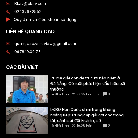
Bkav@bkav.com
02437632552
Quy định và điều khoản sử dụng
LIÊN HỆ QUẢNG CÁO
quangcao.vnreview@gmail.com
0978.19.00.77
CÁC BÀI VIẾT
Vụ mẹ giết con để trục lợi bảo hiểm ở
Đà Nẵng: Cô ruột phát hiện dấu hiệu bất
thường
0
Lê Nhã Linh
23:23:35 Hôm qua
LĐBĐ Hàn Quốc chìm trong khủng
hoảng kép: Cung cấp gái gọi cho trọng
tài, cảnh sát đột kích trụ sở
0
Lê Nhã Linh
23:10:28 Hôm qua