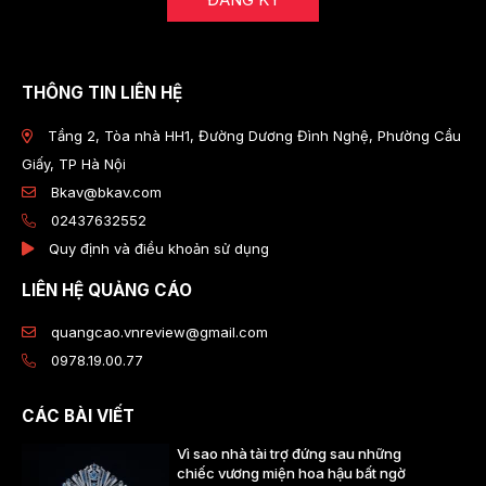
THÔNG TIN LIÊN HỆ
Tầng 2, Tòa nhà HH1, Đường Dương Đình Nghệ, Phường Cầu
Giấy, TP Hà Nội
Bkav@bkav.com
02437632552
Quy định và điều khoản sử dụng
LIÊN HỆ QUẢNG CÁO
quangcao.vnreview@gmail.com
0978.19.00.77
CÁC BÀI VIẾT
Vì sao nhà tài trợ đứng sau những
chiếc vương miện hoa hậu bất ngờ