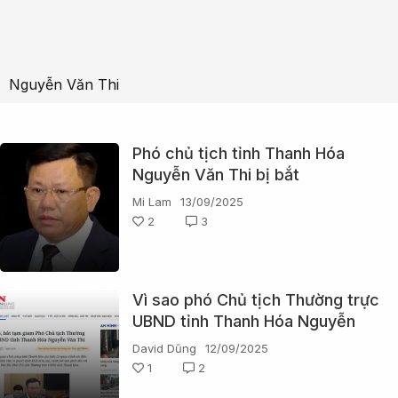
Nguyễn Văn Thi
Phó chủ tịch tỉnh Thanh Hóa
Nguyễn Văn Thi bị bắt
Mi Lam
13/09/2025
2
3
Vì sao phó Chủ tịch Thường trực
UBND tỉnh Thanh Hóa Nguyễn
Văn Thi bị khởi tố, bắt tạm giam?
David Dũng
12/09/2025
1
2