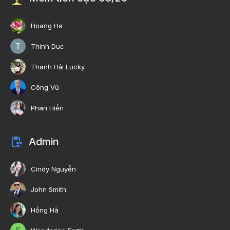
Hoang Ha
Thinh Duc
Thanh Hải Lucky
Công Vũ
Phan Hiền
Admin
Cindy Nguyễn
John Smith
Hồng Hà