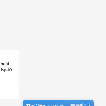
thuật
t Kịch?
Ngày:
Nhâm Tý
Thứ Năm
06:46:41