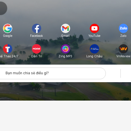
Google
Facebook
Gmail
YouTube
Zalo
hể Thao 24/7
Zing MP3
Long Châu
VnReview
Dân Trí
Bạn muốn chia sẻ điều gì?