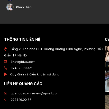
Phan Hiền
THÔNG TIN LIÊN HỆ
CÁ
Tầng 2, Tòa nhà HH1, Đường Dương Đình Nghệ, Phường Cầu
Giấy, TP Hà Nội
Bkav@bkav.com
02437632552
Quy định và điều khoản sử dụng
LIÊN HỆ QUẢNG CÁO
quangcao.vnreview@gmail.com
0978.19.00.77