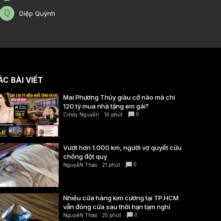
Q
Diệp Quỳnh
C BÀI VIẾT
Mai Phương Thúy giàu cỡ nào mà chi
120 tỷ mua nhà tặng em gái?
0
Cindy Nguyễn
16 phút
Vượt hơn 1.000 km, người vợ quyết cứu
chồng đột quỵ
0
NguyễN Thao
21 phút
Nhiều cửa hàng kim cương tại TP.HCM
vẫn đóng cửa sau thời hạn tạm nghỉ
0
NguyễN Thao
25 phút