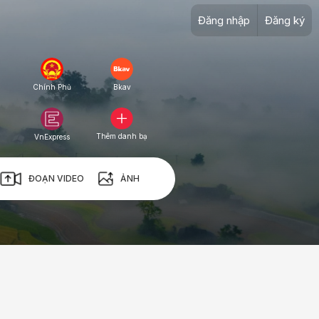
Đăng nhập
Đăng ký
Chính Phủ
Bkav
Thêm danh bạ
VnExpress
ĐOẠN VIDEO
ẢNH