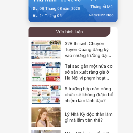
Tháng:
Ất Mùi
DL:
06 Tháng 08 năm 2026
Năm:
Bính Ngọ
AL:
24 Tháng 06
Vừa bình luận
328 thí sinh Chuyên
Tuyên Quang đăng ký
vào những trường đại
học nào?
Tại sao gần một nửa cơ
sở sản xuất răng giả ở
Hà Nội vi phạm hoạt
động?
6 trường hợp nào công
chức sẽ không được bổ
nhiệm làm lãnh đạo?
Lý Nhã Kỳ độc thân làm
gì mà lắm tiền thế?