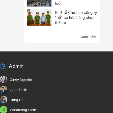
tuổi
Khởi tố Chủ tịch công ty
"nổ" sở hữu hàng chục
tỉ Euro
Xem thêm
Admin
Cindy Nguyễn
John Smith
Hồng Hà
S
Wandering Earth