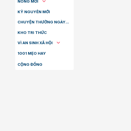
NÓNG MỚI
KỶ NGUYÊN MỚI
CHUYỆN THƯỜNG NGÀY
KHO TRI THỨC
VÌ AN SINH XÃ HỘI
1001 MẸO HAY
CỘNG ĐỒNG