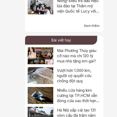
Nóng! Điều tra dấu hiệu
lừa đảo tại Thẩm mỹ
viện Quốc tế Lucy với
dịch vụ tăng kích thước
d.ương v.ật
Xem thêm
Bài viết hay
Mai Phương Thúy giàu
cỡ nào mà chi 120 tỷ
mua nhà tặng em gái?
Vượt hơn 1.000 km,
người vợ quyết cứu
chồng đột quỵ
Nhiều cửa hàng kim
cương tại TP.HCM vẫn
đóng cửa sau thời hạn
tạm nghỉ
Hà Nội sắp cải tạo 131
vòm cầu đá trăm năm