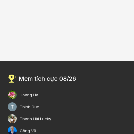
Mem tích cực 08/26
Hoang Ha
Thinh Duc
Thanh Hải Lucky
Công Vũ