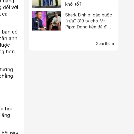
ả năng
khởi tố?
 đối với
t cá
Shark Bình bị cáo buộc
“rửa” 319 tỷ cho Mr
Pips: Dòng tiền đã đi
i bạn có
qua Ngân Lượng như thế
thân anh
nào?
Xem thêm
 được
ọng hơn
 tương
 chẳng
i hỏi
 lắng
 hội này