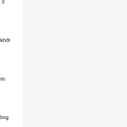
 3
 khởi
ps:
công