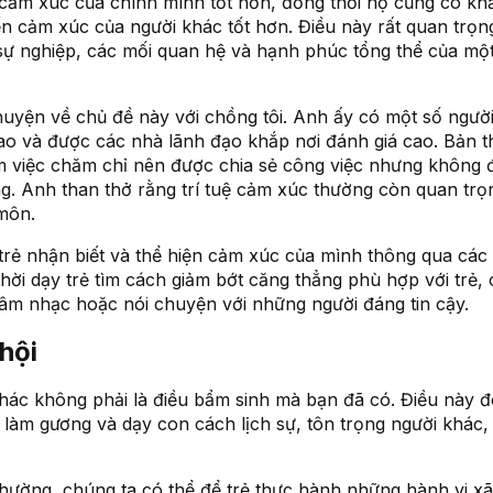
 cảm xúc của chính mình tốt hơn, đồng thời họ cũng có kh
n cảm xúc của người khác tốt hơn. Điều này rất quan trọng
sự nghiệp, các mối quan hệ và hạnh phúc tổng thể của mộ
huyện về chủ đề này với chồng tôi. Anh ấy có một số ngườ
cao và được các nhà lãnh đạo khắp nơi đánh giá cao. Bản 
àm việc chăm chỉ nên được chia sẻ công việc nhưng không
ng. Anh than thở rằng trí tuệ cảm xúc thường còn quan tr
môn.
 trẻ nhận biết và thể hiện cảm xúc của mình thông qua các
hời dạy trẻ tìm cách giảm bớt căng thẳng phù hợp với trẻ,
 âm nhạc hoặc nói chuyện với những người đáng tin cậy.
hội
hác không phải là điều bẩm sinh mà bạn đã có. Điều này đò
làm gương và dạy con cách lịch sự, tôn trọng người khác,
thường, chúng ta có thể để trẻ thực hành những hành vi xã