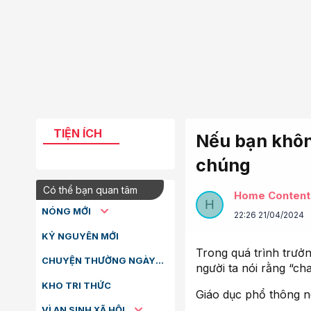
TIỆN ÍCH
Nếu bạn khôn
chúng
Có thể bạn quan tâm
Home Content
H
NÓNG MỚI
22:26 21/04/2024
KỶ NGUYÊN MỚI
Trong quá trình trưởn
CHUYỆN THƯỜNG NGÀY
người ta nói rằng “cha
KHO TRI THỨC
Giáo dục phổ thông ng
VÌ AN SINH XÃ HỘI