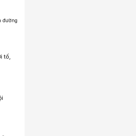
n đường
i tố,
ội