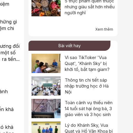
5 thực phẩm quen thuộc
 kiệm
nhưng giàu sắt hơn nhiều
người nghĩ
những gì
ệm chi
Xem thêm
tương đối
Bài viết hay
 một số
Vì sao TikToker 'Vua
a tiền...
Quạt', 'Khánh Sky' bị
khởi tố, bắt tạm giam?
Thông tin chi tiết sáp
nhập trường học ở Hà
hành
Nội
Toàn cảnh vụ thiếu niên
14 tuổi sát hại ông bà, 3
ến khả
giáo viên và 3 học sinh
Lý do Khánh Sky, Vua
có khả
Quạt và Hồ Văn Khoa bị