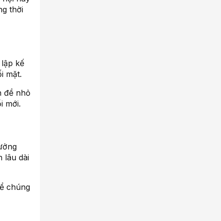
g thời
 lập kế
i mặt.
n đề nhỏ
i mới.
tưởng
 lâu dài
để chúng