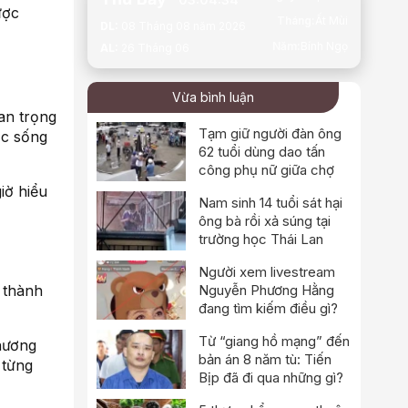
ược
Tháng:
Ất Mùi
DL:
08 Tháng 08 năm 2026
Năm:
Bính Ngọ
AL:
26 Tháng 06
Vừa bình luận
an trọng
Tạm giữ người đàn ông
ộc sống
62 tuổi dùng dao tấn
công phụ nữ giữa chợ
iờ hiểu
Nam sinh 14 tuổi sát hại
ông bà rồi xả súng tại
trường học Thái Lan
Người xem livestream
 thành
Nguyễn Phương Hằng
đang tìm kiếm điều gì?
Từ “giang hồ mạng” đến
hương
bản án 8 năm tù: Tiến
 từng
Bịp đã đi qua những gì?