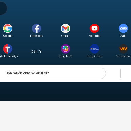
Google
Facebook
Gmail
YouTube
Zalo
Dân Trí
hể Thao 24/7
Zing MP3
Long Châu
VnReview
Bạn muốn chia sẻ điều gì?