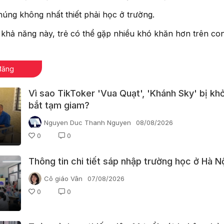
úng không nhất thiết phải học ở trường.
hả năng này, trẻ có thể gặp nhiều khó khăn hơn trên co
đăng
Vì sao TikToker 'Vua Quạt', 'Khánh Sky' bị khở
bắt tạm giam?
Nguyen Duc Thanh Nguyen
08/08/2026
0
0
Thông tin chi tiết sáp nhập trường học ở Hà N
Cô giáo Vân
07/08/2026
0
0