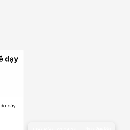
ể dạy
 do này,
Ngày:
Giáp Dần
Thứ Bảy
03:04:35