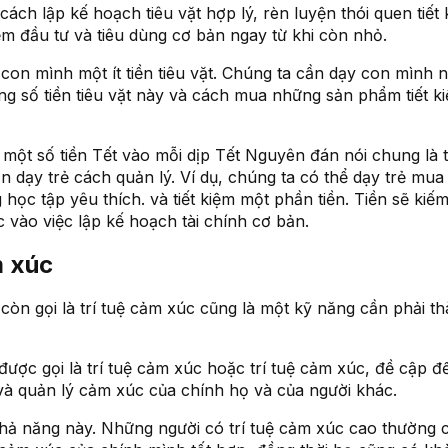
cách lập kế hoạch tiêu vặt hợp lý, rèn luyện thói quen tiết
m đầu tư và tiêu dùng cơ bản ngay từ khi còn nhỏ.
on mình một ít tiền tiêu vặt. Chúng ta cần dạy con mình 
g số tiền tiêu vặt này và cách mua những sản phẩm tiết ki
một số tiền Tết vào mỗi dịp Tết Nguyên đán nói chung là 
n dạy trẻ cách quản lý. Ví dụ, chúng ta có thể dạy trẻ mua
ọc tập yêu thích. và tiết kiệm một phần tiền. Tiền sẽ kiếm r
 vào việc lập kế hoạch tài chính cơ bản.
m xúc
òn gọi là trí tuệ cảm xúc cũng là một kỹ năng cần phải t
được gọi là trí tuệ cảm xúc hoặc trí tuệ cảm xúc, đề cập đ
 và quản lý cảm xúc của chính họ và của người khác.
hả năng này. Những người có trí tuệ cảm xúc cao thường 