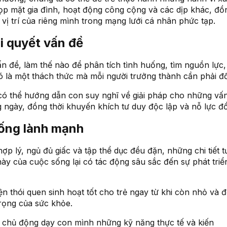
ọp mặt gia đình, hoạt động công cộng và các dịp khác, đồn
vị trí của riêng mình trong mạng lưới cá nhân phức tạp.
i quyết vấn đề
ấn đề, làm thế nào để phân tích tình huống, tìm nguồn lực,
ó là một thách thức mà mỗi người trưởng thành cần phải đố
có thể hướng dẫn con suy nghĩ về giải pháp cho những vấ
ngày, đồng thời khuyến khích tư duy độc lập và nỗ lực đổ
sống lành mạnh
p lý, ngủ đủ giấc và tập thể dục đều đặn, những chi tiết 
y của cuộc sống lại có tác động sâu sắc đến sự phát triển
n thói quen sinh hoạt tốt cho trẻ ngay từ khi còn nhỏ và 
rọng của sức khỏe.
n chủ động dạy con mình những kỹ năng thực tế và kiến