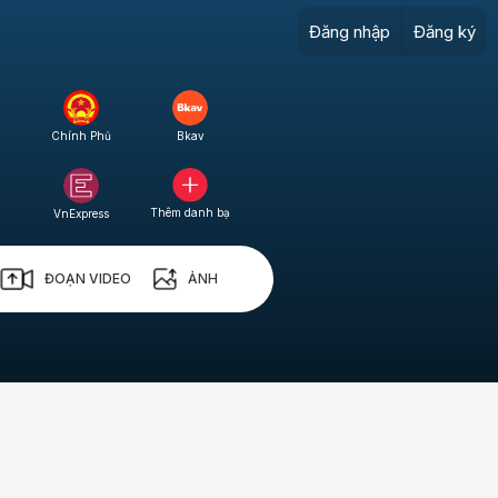
Đăng nhập
Đăng ký
Chính Phủ
Bkav
Thêm danh bạ
VnExpress
ĐOẠN VIDEO
ẢNH