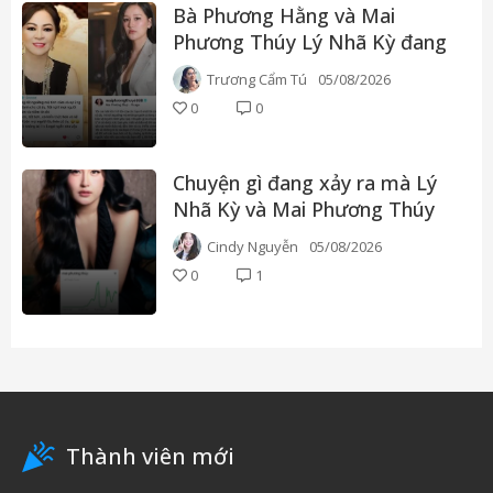
Bà Phương Hằng và Mai
Phương Thúy Lý Nhã Kỳ đang
có chuyện gì với nhau vậy?
Trương Cẩm Tú
05/08/2026
0
0
Chuyện gì đang xảy ra mà Lý
Nhã Kỳ và Mai Phương Thúy
vào top tìm kiếm Google⚡️?
Cindy Nguyễn
05/08/2026
0
1
Thành viên mới