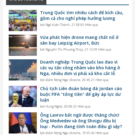
Trung Quốc tìm nhiều cách để kích cầu,
gồm cả cho nghỉ phép hưởng lương
bởi
Ngô Xuân Thành
,
21:58:05 Hôm qua
Vừa phát hiện drone mang chất nổ ở
sân bay Leipzig Airport, Đức
bởi
Nguyễn Thị Phương Thúy
,
21:12:09 Hôm qua
Doanh nghiệp Trung Quốc lao đao vì
các vụ tấn công nhằm vào kho hàng ở
Nga, nhiều đơn vị phải xả kho cắt lỗ
bởi
Điểm Nóng Nga Ukraine
,
20:45:21 Hôm qua
Chủ tịch Liên đoàn bóng đá Jordan cáo
buộc FIFA "tống tiền" để gây áp lực dư
luận
bởi
Hưng Nghé
,
20:08:32 Hôm qua
Ông Lavrov bất ngờ được thăng chức!
Ông Medvedev và ông Shoigu đều bị
loại - Putin đang tính toán điều gì vậy?
bởi
Điểm Nóng Nga Ukraine
,
19:55:42 Hôm qua