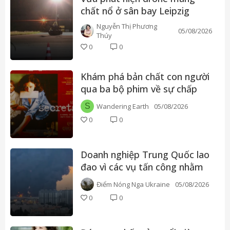
chất nổ ở sân bay Leipzig
Airport, Đức
Nguyễn Thị Phương
05/08/2026
Thúy
0
0
Khám phá bản chất con người
qua ba bộ phim về sự chấp
nhận, ham muốn và lý tưởng
S
Wandering Earth
05/08/2026
0
0
Doanh nghiệp Trung Quốc lao
đao vì các vụ tấn công nhằm
vào kho hàng ở Nga, nhiều
Điểm Nóng Nga Ukraine
05/08/2026
đơn vị phải xả kho cắt lỗ
0
0