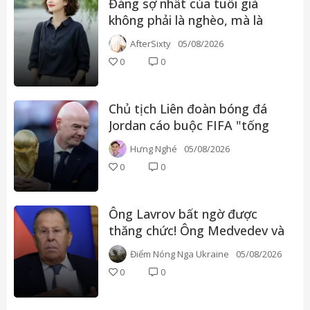
Đáng sợ nhất của tuổi già
không phải là nghèo, mà là
điều này
AfterSixty
05/08/2026
0
0
Chủ tịch Liên đoàn bóng đá
Jordan cáo buộc FIFA "tống
tiền" để gây áp lực dư luận
Hưng Nghé
05/08/2026
0
0
Ông Lavrov bất ngờ được
thăng chức! Ông Medvedev và
ông Shoigu đều bị loại - Putin
Điểm Nóng Nga Ukraine
05/08/2026
đang tính toán điều gì vậy?
0
0