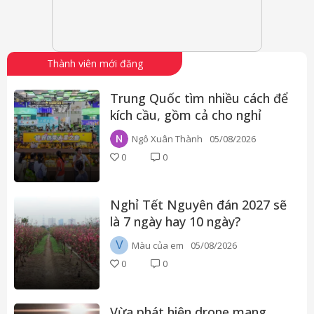
Thành viên mới đăng
Trung Quốc tìm nhiều cách để
kích cầu, gồm cả cho nghỉ
phép hưởng lương
Ngô Xuân Thành
05/08/2026
0
0
Nghỉ Tết Nguyên đán 2027 sẽ
là 7 ngày hay 10 ngày?
V
Màu của em
05/08/2026
0
0
Vừa phát hiện drone mang