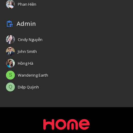
Phan Hiền
Admin
Cindy Nguyễn
John Smith
Hồng Hà
S
Wandering Earth
Q
Diệp Quỳnh