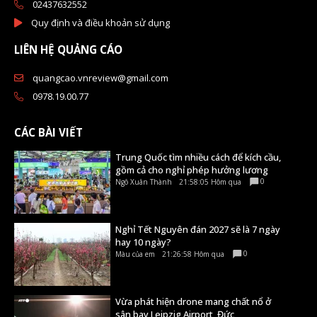
02437632552
Quy định và điều khoản sử dụng
LIÊN HỆ QUẢNG CÁO
quangcao.vnreview@gmail.com
0978.19.00.77
CÁC BÀI VIẾT
Trung Quốc tìm nhiều cách để kích cầu,
gồm cả cho nghỉ phép hưởng lương
0
Ngô Xuân Thành
21:58:05 Hôm qua
Nghỉ Tết Nguyên đán 2027 sẽ là 7 ngày
hay 10 ngày?
0
Màu của em
21:26:58 Hôm qua
Vừa phát hiện drone mang chất nổ ở
sân bay Leipzig Airport, Đức