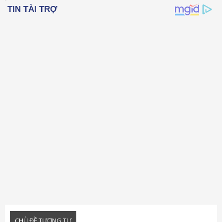
22
Times New Roman
26
Trebuchet MS
Verdana
CHỦ ĐỀ TƯƠNG TỰ