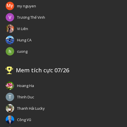
my nguyen
Trương Thế Vinh
Vi Liên
Hung CA
cuong
Mem tích cực 07/26
Hoang Ha
Thinh Duc
Thanh Hải Lucky
Công Vũ