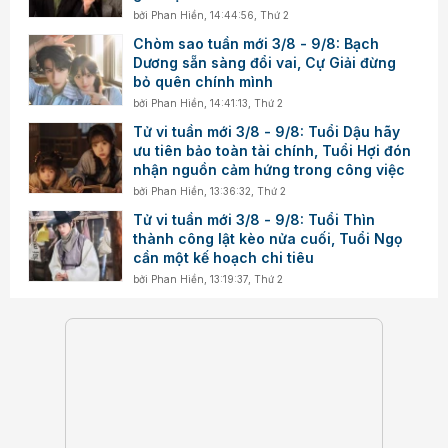
bởi
Phan Hiền
,
14:44:56, Thứ 2
Chòm sao tuần mới 3/8 - 9/8: Bạch
Dương sẵn sàng đổi vai, Cự Giải đừng
bỏ quên chính mình
bởi
Phan Hiền
,
14:41:13, Thứ 2
Tử vi tuần mới 3/8 - 9/8: Tuổi Dậu hãy
ưu tiên bảo toàn tài chính, Tuổi Hợi đón
nhận nguồn cảm hứng trong công việc
bởi
Phan Hiền
,
13:36:32, Thứ 2
Tử vi tuần mới 3/8 - 9/8: Tuổi Thìn
thành công lật kèo nửa cuối, Tuổi Ngọ
cần một kế hoạch chi tiêu
bởi
Phan Hiền
,
13:19:37, Thứ 2