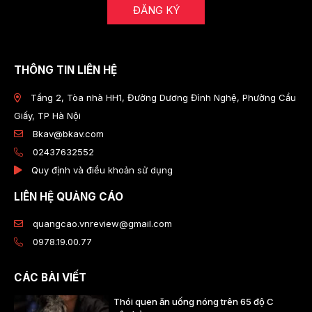
ĐĂNG KÝ
THÔNG TIN LIÊN HỆ
Tầng 2, Tòa nhà HH1, Đường Dương Đình Nghệ, Phường Cầu
Giấy, TP Hà Nội
Bkav@bkav.com
02437632552
Quy định và điều khoản sử dụng
LIÊN HỆ QUẢNG CÁO
quangcao.vnreview@gmail.com
0978.19.00.77
CÁC BÀI VIẾT
Thói quen ăn uống nóng trên 65 độ C