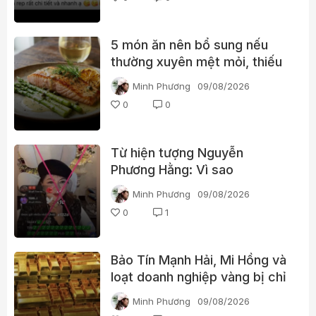
5 món ăn nên bổ sung nếu
thường xuyên mệt mỏi, thiếu
năng lượng
Minh Phương
09/08/2026
0
0
Từ hiện tượng Nguyễn
Phương Hằng: Vì sao
livestream càng gây tranh cãi
Minh Phương
09/08/2026
càng dễ “bùng nổ”?
0
1
Bảo Tín Mạnh Hải, Mi Hồng và
loạt doanh nghiệp vàng bị chỉ
ra nhiều vi phạm
Minh Phương
09/08/2026