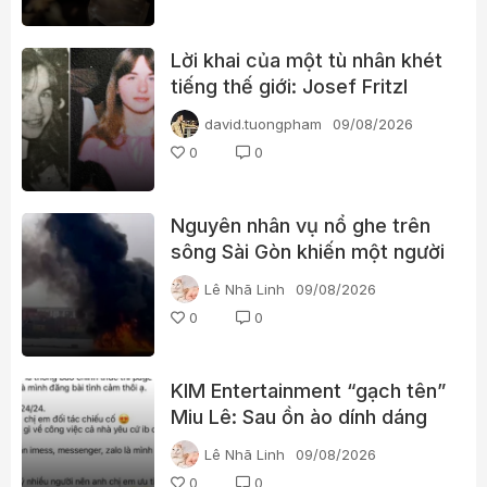
Lời khai của một tù nhân khét
tiếng thế giới: Josef Fritzl
david.tuongpham
09/08/2026
0
0
Nguyên nhân vụ nổ ghe trên
sông Sài Gòn khiến một người
phụ nữ tử vong
Lê Nhã Linh
09/08/2026
0
0
KIM Entertainment “gạch tên”
Miu Lê: Sau ồn ào dính dáng
ma túy, vị trí của nữ ca sĩ
Lê Nhã Linh
09/08/2026
thay đổi thế nào?
0
0