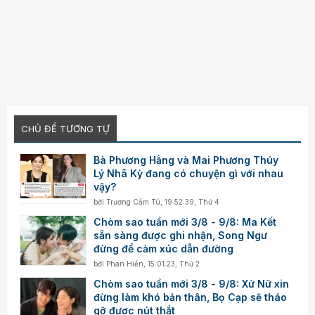
CHỦ ĐỀ TƯƠNG TỰ
Bà Phương Hằng và Mai Phương Thúy
Lý Nhã Kỳ đang có chuyện gì với nhau
vậy?
bởi
Trương Cẩm Tú
,
19:52:39, Thứ 4
Chòm sao tuần mới 3/8 - 9/8: Ma Kết
sẵn sàng được ghi nhận, Song Ngư
đừng để cảm xúc dẫn đường
bởi
Phan Hiền
,
15:01:23, Thứ 2
Chòm sao tuần mới 3/8 - 9/8: Xử Nữ xin
đừng làm khó bản thân, Bọ Cạp sẽ tháo
gỡ được nút thắt