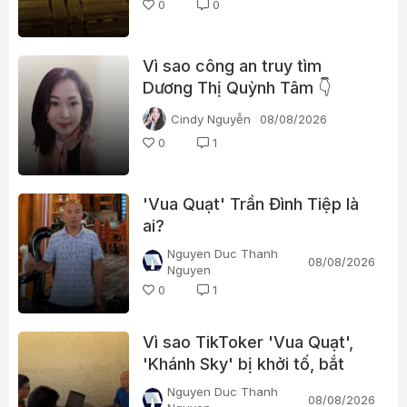
0
0
Vì sao công an truy tìm
Dương Thị Quỳnh Tâm 👇
Cindy Nguyễn
08/08/2026
0
1
'Vua Quạt' Trần Đình Tiệp là
ai?
Nguyen Duc Thanh
08/08/2026
Nguyen
0
1
Vì sao TikToker 'Vua Quạt',
'Khánh Sky' bị khởi tố, bắt
tạm giam?
Nguyen Duc Thanh
08/08/2026