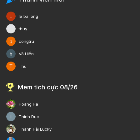
lê bá long
thuy
congtru
Võ Hiền
Thu
Mem tích cực 08/26
Hoang Ha
Thinh Duc
Thanh Hải Lucky