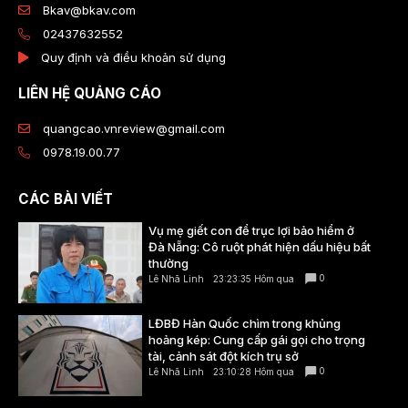
Bkav@bkav.com
02437632552
Quy định và điều khoản sử dụng
LIÊN HỆ QUẢNG CÁO
quangcao.vnreview@gmail.com
0978.19.00.77
CÁC BÀI VIẾT
Vụ mẹ giết con để trục lợi bảo hiểm ở
Đà Nẵng: Cô ruột phát hiện dấu hiệu bất
thường
0
Lê Nhã Linh
23:23:35 Hôm qua
LĐBĐ Hàn Quốc chìm trong khủng
hoảng kép: Cung cấp gái gọi cho trọng
tài, cảnh sát đột kích trụ sở
0
Lê Nhã Linh
23:10:28 Hôm qua