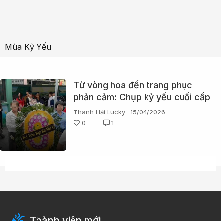
Mùa Kỷ Yếu
Từ vòng hoa đến trang phục
phản cảm: Chụp kỷ yếu cuối cấp
hay la trơi chội?
Thanh Hải Lucky
15/04/2026
0
1
Thành viên mới