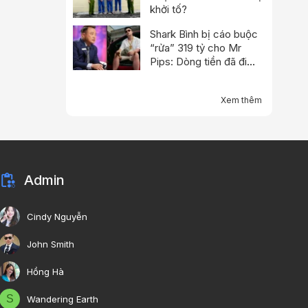
khởi tố?
Shark Bình bị cáo buộc
“rửa” 319 tỷ cho Mr
Pips: Dòng tiền đã đi
qua Ngân Lượng như thế
nào?
Xem thêm
Admin
Cindy Nguyễn
John Smith
Hồng Hà
S
Wandering Earth