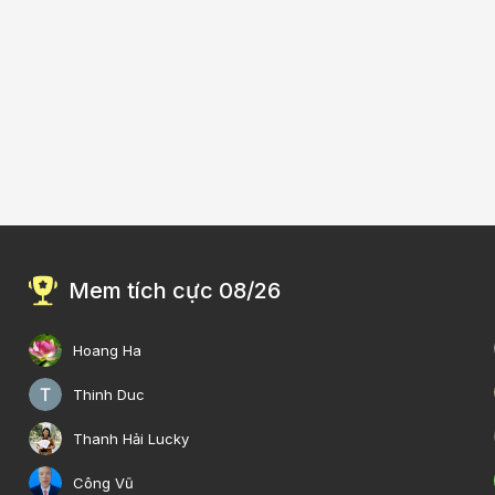
Mem tích cực 08/26
Hoang Ha
Thinh Duc
Thanh Hải Lucky
Công Vũ