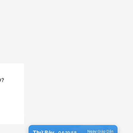
D?
Ngày:
Giáp Dần
Thứ Bảy
04:19:59