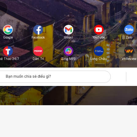
Google
Facebook
Gmail
YouTube
Zalo
hể Thao 24/7
Zing MP3
Long Châu
VnReview
Dân Trí
Bạn muốn chia sẻ điều gì?