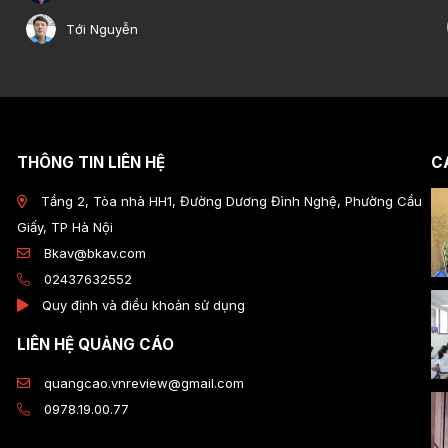
Tới Nguyễn
THÔNG TIN LIÊN HỆ
CÁ
Tầng 2, Tòa nhà HH1, Đường Dương Đình Nghệ, Phường Cầu
Giấy, TP Hà Nội
Bkav@bkav.com
02437632552
Quy định và điều khoản sử dụng
LIÊN HỆ QUẢNG CÁO
quangcao.vnreview@gmail.com
0978.19.00.77