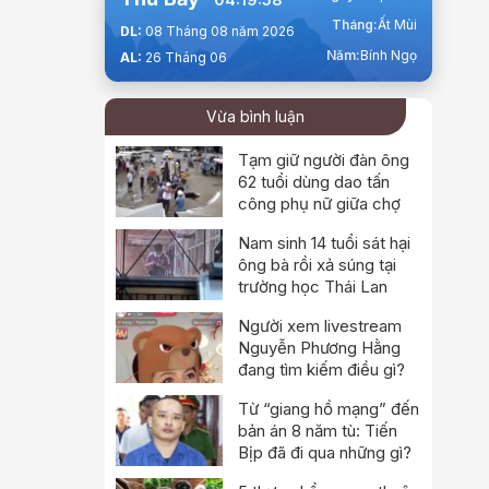
Tháng:
Ất Mùi
DL:
08 Tháng 08 năm 2026
Năm:
Bính Ngọ
AL:
26 Tháng 06
Vừa bình luận
Tạm giữ người đàn ông
62 tuổi dùng dao tấn
công phụ nữ giữa chợ
Nam sinh 14 tuổi sát hại
ông bà rồi xả súng tại
trường học Thái Lan
Người xem livestream
Nguyễn Phương Hằng
đang tìm kiếm điều gì?
Từ “giang hồ mạng” đến
bản án 8 năm tù: Tiến
Bịp đã đi qua những gì?