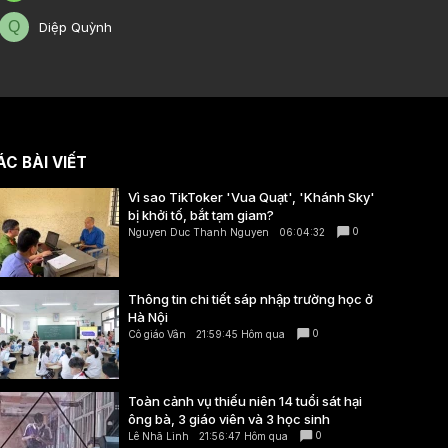
Q
Diệp Quỳnh
C BÀI VIẾT
Vì sao TikToker 'Vua Quạt', 'Khánh Sky'
bị khởi tố, bắt tạm giam?
0
Nguyen Duc Thanh Nguyen
06:04:32
Thông tin chi tiết sáp nhập trường học ở
Hà Nội
0
Cô giáo Vân
21:59:45 Hôm qua
Toàn cảnh vụ thiếu niên 14 tuổi sát hại
ông bà, 3 giáo viên và 3 học sinh
0
Lê Nhã Linh
21:56:47 Hôm qua