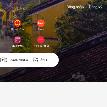
Đăng nhập
Đăng ký
Chính Phủ
Bkav
Thêm danh bạ
VnExpress
ĐOẠN VIDEO
ẢNH