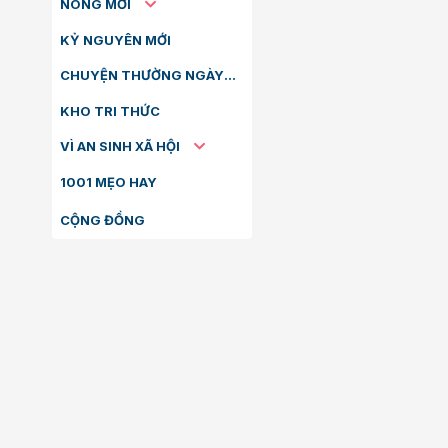
NÓNG MỚI
KỶ NGUYÊN MỚI
CHUYỆN THƯỜNG NGÀY
KHO TRI THỨC
VÌ AN SINH XÃ HỘI
1001 MẸO HAY
CỘNG ĐỒNG