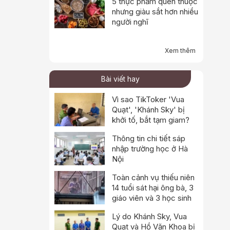
5 thực phẩm quen thuộc
nhưng giàu sắt hơn nhiều
người nghĩ
Xem thêm
Bài viết hay
Vì sao TikToker 'Vua
Quạt', 'Khánh Sky' bị
khởi tố, bắt tạm giam?
Thông tin chi tiết sáp
nhập trường học ở Hà
Nội
Toàn cảnh vụ thiếu niên
14 tuổi sát hại ông bà, 3
giáo viên và 3 học sinh
Lý do Khánh Sky, Vua
Quạt và Hồ Văn Khoa bị