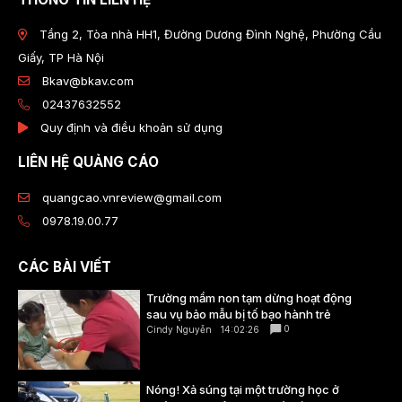
Tầng 2, Tòa nhà HH1, Đường Dương Đình Nghệ, Phường Cầu
Giấy, TP Hà Nội
Bkav@bkav.com
02437632552
Quy định và điều khoản sử dụng
LIÊN HỆ QUẢNG CÁO
quangcao.vnreview@gmail.com
0978.19.00.77
CÁC BÀI VIẾT
Trường mầm non tạm dừng hoạt động
sau vụ bảo mẫu bị tố bạo hành trẻ
0
Cindy Nguyễn
14:02:26
Nóng! Xả súng tại một trường học ở