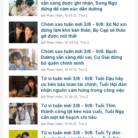
sẵn sàng được ghi nhận, Song Ngư
đừng để cảm xúc dẫn đường
bởi
Phan Hiền
,
15:01:23, Thứ 2
Chòm sao tuần mới 3/8 - 9/8: Xử Nữ xin
đừng làm khó bản thân, Bọ Cạp sẽ tháo
gỡ được nút thắt
bởi
Phan Hiền
,
14:44:56, Thứ 2
Chòm sao tuần mới 3/8 - 9/8: Bạch
Dương sẵn sàng đổi vai, Cự Giải đừng
bỏ quên chính mình
bởi
Phan Hiền
,
14:41:13, Thứ 2
Tử vi tuần mới 3/8 - 9/8: Tuổi Dậu hãy
ưu tiên bảo toàn tài chính, Tuổi Hợi đón
nhận nguồn cảm hứng trong công việc
bởi
Phan Hiền
,
13:36:32, Thứ 2
Tử vi tuần mới 3/8 - 9/8: Tuổi Thìn
thành công lật kèo nửa cuối, Tuổi Ngọ
cần một kế hoạch chi tiêu
bởi
Phan Hiền
,
13:19:37, Thứ 2
Tử vi tuần mới 3/8 - 9/8: Tuổi Tý đón