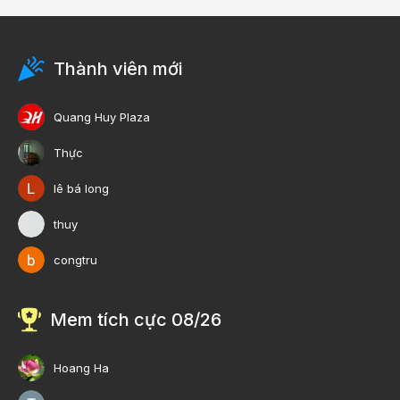
Thành viên mới
Quang Huy Plaza
Thực
lê bá long
thuy
congtru
Mem tích cực 08/26
Hoang Ha