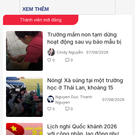
Thành viên mới đăng
Trường mầm non tạm dừng
hoạt động sau vụ bảo mẫu bị
tố bạo hành trẻ
Cindy Nguyễn
07/08/2026
0
0
Nóng! Xả súng tại một trường
học ở Thái Lan, khoảng 15
người bị thương
Nguyen Duc Thanh
07/08/2026
Nguyen
0
0
Lịch nghỉ Quốc khánh 2026
với công nhân, lao động như