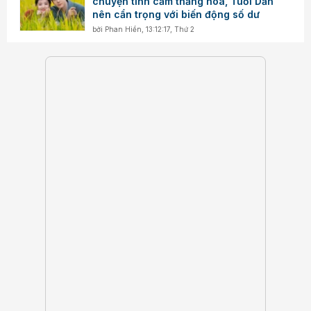
chuyện tình cảm thăng hoa, Tuổi Dần
nên cẩn trọng với biến động số dư
bởi
Phan Hiền
,
13:12:17, Thứ 2