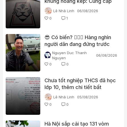
khủng hoảng kép: Cung cấp
gái gọi cho trọng tài, cảnh sát
Lê Nhã Linh
06/08/2026
đột kích trụ sở
0
1
😎 Có biến? 👮🏻‍♂️ Hàng nghìn
người dân đang đứng trước
nhà Huấn “hoa hồng”?
Nguyen Duc Thanh
06/08/2026
Nguyen
0
0
Chưa tốt nghiệp THCS đã học
lớp 10, thêm chi tiết bất
thường trong học bạ một lãnh
Lê Nhã Linh
05/08/2026
đạo xã ở Quảng Trị
0
0
Hà Nội sắp cải tạo 131 vòm