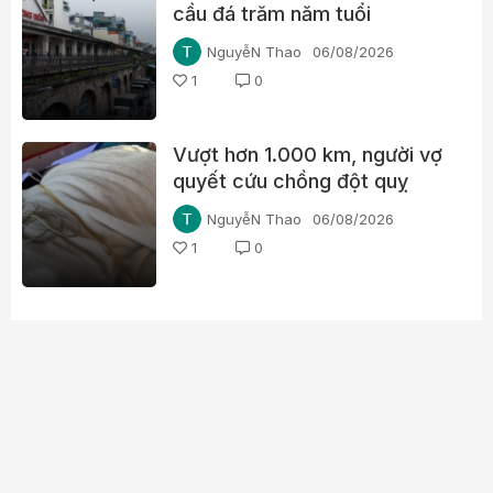
cầu đá trăm năm tuổi
NguyễN Thao
06/08/2026
1
0
Vượt hơn 1.000 km, người vợ
quyết cứu chồng đột quỵ
NguyễN Thao
06/08/2026
1
0