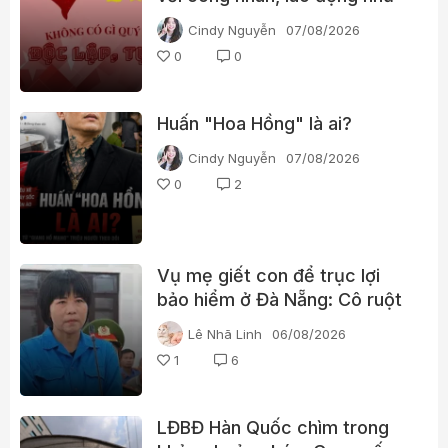
thế nào?
Cindy Nguyễn
07/08/2026
0
0
Huấn "Hoa Hồng" là ai?
Cindy Nguyễn
07/08/2026
0
2
Vụ mẹ giết con để trục lợi
bảo hiểm ở Đà Nẵng: Cô ruột
phát hiện dấu hiệu bất thường
Lê Nhã Linh
06/08/2026
1
6
LĐBĐ Hàn Quốc chìm trong