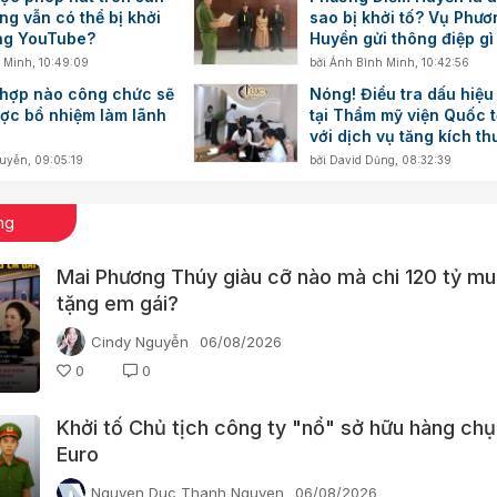
g vẫn có thể bị khởi
sao bị khởi tố? Vụ Phư
ăng YouTube?
Huyền gửi thông điệp gì 
hàng nghìn YouTuber Vi
 Minh
,
10:49:09
bởi
Ánh Bình Minh
,
10:42:56
Nam?
 hợp nào công chức sẽ
Nóng! Điều tra dấu hiệu
ợc bổ nhiệm làm lãnh
tại Thẩm mỹ viện Quốc 
với dịch vụ tăng kích t
d.ương v.ật
guyễn
,
09:05:19
bởi
David Dũng
,
08:32:39
ng
Mai Phương Thúy giàu cỡ nào mà chi 120 tỷ mu
tặng em gái?
Cindy Nguyễn
06/08/2026
0
0
Khởi tố Chủ tịch công ty "nổ" sở hữu hàng chụ
Euro
Nguyen Duc Thanh Nguyen
06/08/2026