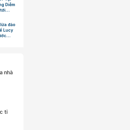
ơng Diễm
tới
ệt
 lừa đảo
tế Lucy
hước
a nhà
c tỉ