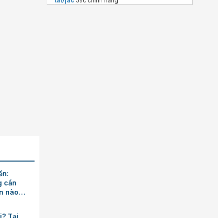
tai/jac
Jac chính hãng
ền:
g cần
ền nào
i? Tại