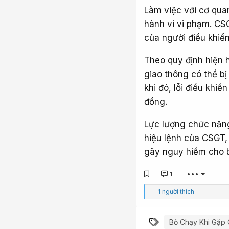
Làm việc với cơ quan
hành vi vi phạm. CSG
của người điều khiển
Theo quy định hiện h
giao thông có thể bị
khi đó, lỗi điều khi
đồng.
Lực lượng chức năn
hiệu lệnh của CSGT,
gây nguy hiểm cho b
1
•••
C
1 người thích
ả
m
x
Từ khóa
Bỏ Chạy Khi Gặp 
ú