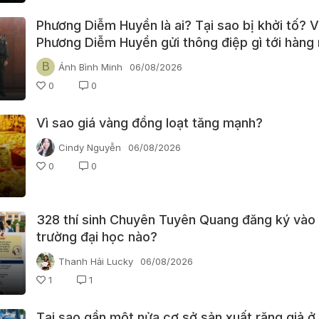
Phương Diễm Huyền là ai? Tại sao bị khởi tố? 
Phương Diễm Huyền gửi thông điệp gì tới hàng 
YouTuber Việt Nam?
B
Ánh Bình Minh
06/08/2026
0
0
Vì sao giá vàng đồng loạt tăng mạnh?
Cindy Nguyễn
06/08/2026
0
0
328 thí sinh Chuyên Tuyên Quang đăng ký vào
trường đại học nào?
Thanh Hải Lucky
06/08/2026
1
1
Tại sao gần một nửa cơ sở sản xuất răng giả ở