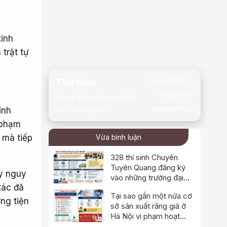
tỉnh
trật tự
Ngày:
Nhâm Tý
Thứ Năm
Tháng:
Ất Mùi
DL:
06 Tháng 08 năm 2026
Năm:
Bính Ngọ
ỉnh
AL:
24 Tháng 06
 phạm
 mà tiếp
Vừa bình luận
328 thí sinh Chuyên
Tuyên Quang đăng ký
ây nguy
vào những trường đại
tác đã
học nào?
Tại sao gần một nửa cơ
ng tiện
sở sản xuất răng giả ở
Hà Nội vi phạm hoạt
động?