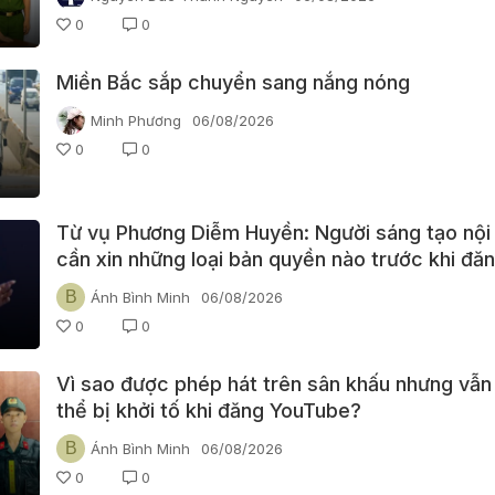
0
0
Miền Bắc sắp chuyển sang nắng nóng
Minh Phương
06/08/2026
0
0
Từ vụ Phương Diễm Huyền: Người sáng tạo nội
cần xin những loại bản quyền nào trước khi đă
video?
B
Ánh Bình Minh
06/08/2026
0
0
Vì sao được phép hát trên sân khấu nhưng vẫn
thể bị khởi tố khi đăng YouTube?
B
Ánh Bình Minh
06/08/2026
0
0