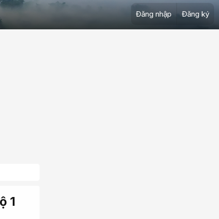
Đăng nhập
Đăng ký
ộ 1