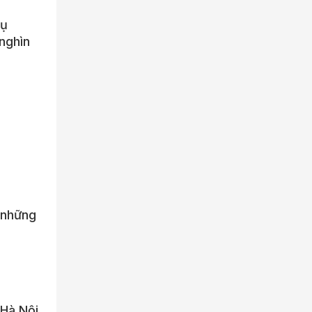
Vụ
nghìn
 những
 Hà Nội