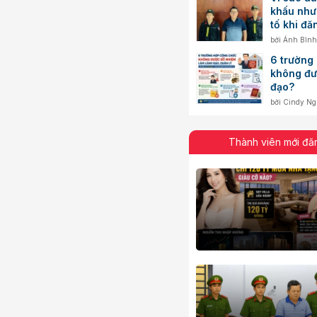
khấu nhưn
tố khi đ
bởi
Ánh Bình
6 trường
không đư
đạo?
bởi
Cindy N
Thành viên mới đă