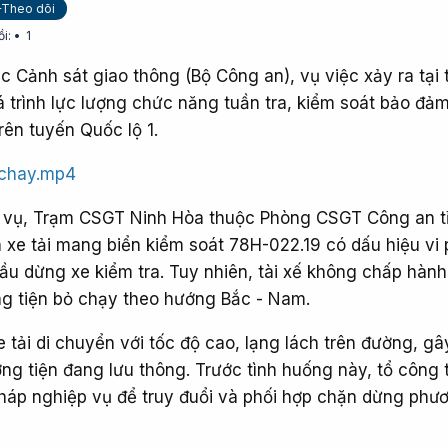
+Theo dõi
ồi:
1
c Cảnh sát giao thông (Bộ Công an), vụ việc xảy ra tại 
trình lực lượng chức năng tuần tra, kiểm soát bảo đảm 
rên tuyến Quốc lộ 1.
ochay.mp4
m vụ, Trạm CSGT Ninh Hòa thuộc Phòng CSGT Công an t
 xe tải mang biển kiểm soát 78H-022.19 có dấu hiệu vi
cầu dừng xe kiểm tra. Tuy nhiên, tài xế không chấp hành
ng tiện bỏ chạy theo hướng Bắc - Nam.
e tải di chuyển với tốc độ cao, lạng lách trên đường, g
ng tiện đang lưu thông. Trước tình huống này, tổ công 
pháp nghiệp vụ để truy đuổi và phối hợp chặn dừng phươ