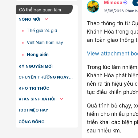
Mimosa
15/05/2026
Phản h
Có thể bạn quan tâm
Theo thông tin từ Cụ
Khánh Hòa trong quá 
NÓNG MỚI
an toàn giao thông t
Thế giới 24 giờ
View attachment b
Việt Nam hôm nay
Trong lúc làm nhiệ
Hóng biến
Khánh Hòa phát hiện
KỶ NGUYÊN MỚI
nên ra tín hiệu yêu 
CHUYỆN THƯỜNG NGÀY
tục điều khiển phươ
KHO TRI THỨC
Quá trình bỏ chạy, x
VÌ AN SINH XÃ HỘI
hiểm cho nhiều phươ
triển khai các biện 
1001 MẸO HAY
sau nhiều km.
CỘNG ĐỒNG