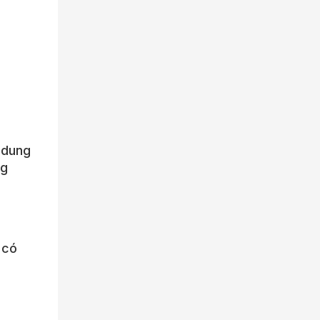
 dung
ng
 có