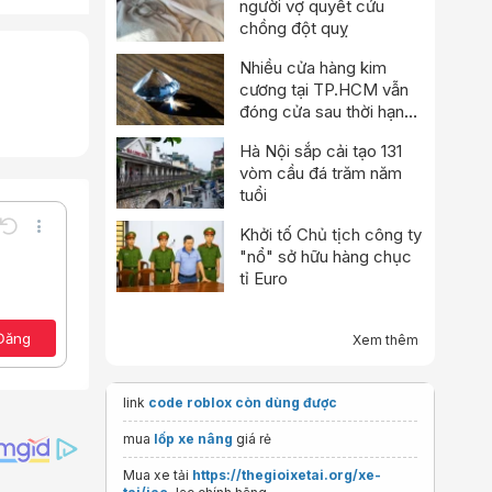
người vợ quyết cứu
chồng đột quỵ
Nhiều cửa hàng kim
cương tại TP.HCM vẫn
đóng cửa sau thời hạn
tạm nghỉ
Hà Nội sắp cải tạo 131
vòm cầu đá trăm năm
tuổi
Khởi tố Chủ tịch công ty
Undo
Thêm tùy chọn…
"nổ" sở hữu hàng chục
Lưu nháp
e
a định dạng
Toggle BB code
tỉ Euro
Xóa bản thảo
ảo
Đăng
Xem thêm
link
code roblox còn dùng được
mua
lốp xe nâng
giá rẻ
Mua xe tải
https://thegioixetai.org/xe-