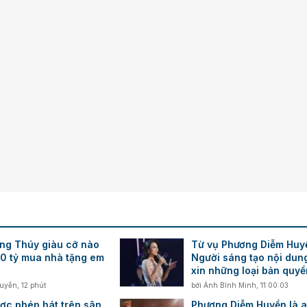
Verdana
ng Thúy giàu cỡ nào
Từ vụ Phương Diễm Huy
20 tỷ mua nhà tặng em
Người sáng tạo nội dun
xin những loại bản quy
trước khi đăng video?
guyễn
,
12 phút
bởi
Ánh Bình Minh
,
11:00:03
ược phép hát trên sân
Phương Diễm Huyền là a