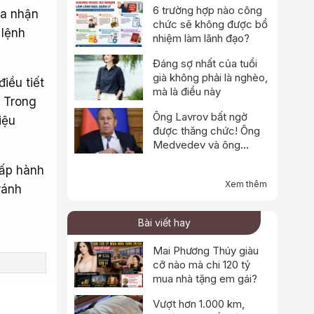
6 trường hợp nào công
ừa nhận
chức sẽ không được bổ
 lệnh
nhiệm làm lãnh đạo?
Đáng sợ nhất của tuổi
già không phải là nghèo,
iều tiết
mà là điều này
. Trong
Ông Lavrov bất ngờ
iệu
được thăng chức! Ông
Medvedev và ông
Shoigu đều bị loại -
hấp hành
Putin đang tính toán điều
Xem thêm
gì vậy?
ránh
Bài viết hay
Mai Phương Thúy giàu
cỡ nào mà chi 120 tỷ
mua nhà tặng em gái?
Vượt hơn 1.000 km,