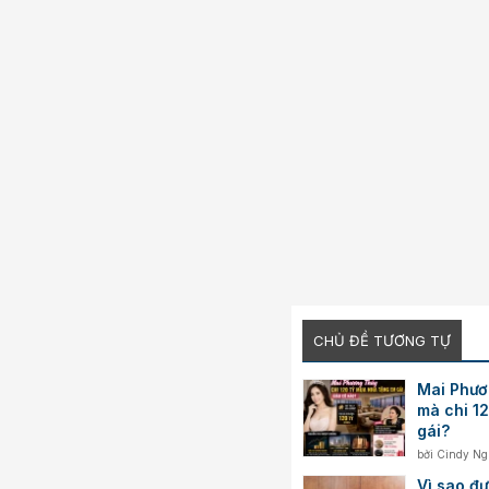
CHỦ ĐỀ TƯƠNG TỰ
Mai Phươ
mà chi 1
gái?
bởi
Cindy N
Vì sao đ