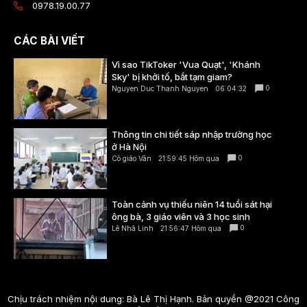
0978.19.00.77
CÁC BÀI VIẾT
Vì sao TikToker 'Vua Quạt', 'Khánh
Sky' bị khởi tố, bắt tạm giam?
0
Nguyen Duc Thanh Nguyen
06:04:32
Thông tin chi tiết sáp nhập trường học
ở Hà Nội
0
Cô giáo Vân
21:59:45 Hôm qua
Toàn cảnh vụ thiếu niên 14 tuổi sát hại
ông bà, 3 giáo viên và 3 học sinh
0
Lê Nhã Linh
21:56:47 Hôm qua
Chịu trách nhiệm nội dung: Bà Lê Thị Hạnh. Bản quyền @2021 Công