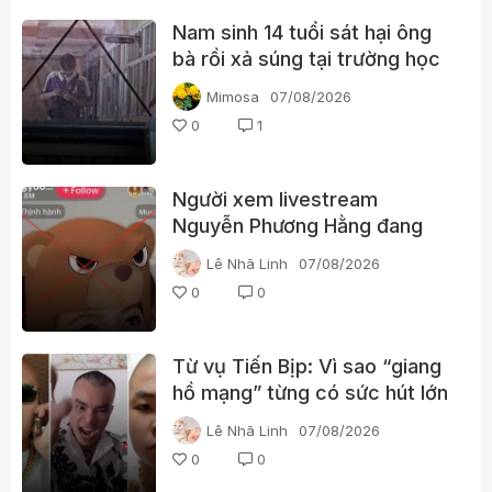
Nam sinh 14 tuổi sát hại ông
bà rồi xả súng tại trường học
Thái Lan
Mimosa
07/08/2026
0
1
Người xem livestream
Nguyễn Phương Hằng đang
tìm kiếm điều gì?
Lê Nhã Linh
07/08/2026
0
0
Từ vụ Tiến Bịp: Vì sao “giang
hồ mạng” từng có sức hút lớn
với người xem?
Lê Nhã Linh
07/08/2026
0
0