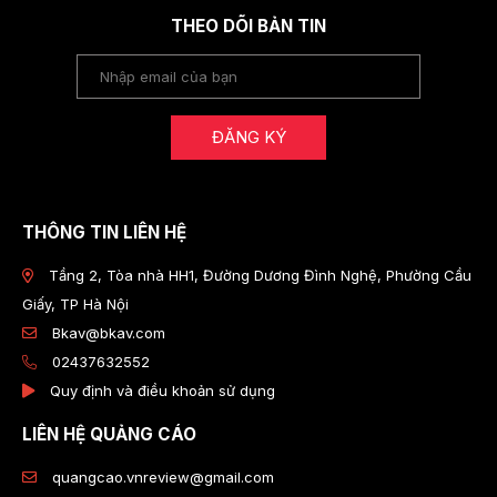
THEO DÕI BẢN TIN
ĐĂNG KÝ
THÔNG TIN LIÊN HỆ
Tầng 2, Tòa nhà HH1, Đường Dương Đình Nghệ, Phường Cầu
Giấy, TP Hà Nội
Bkav@bkav.com
02437632552
Quy định và điều khoản sử dụng
LIÊN HỆ QUẢNG CÁO
quangcao.vnreview@gmail.com