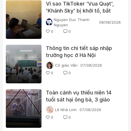
Vì sao TikToker 'Vua Quạt',
'Khánh Sky' bị khởi tố, bắt
tạm giam?
Nguyen Duc Thanh
08/08/2026
Nguyen
0
0
Thông tin chi tiết sáp nhập
trường học ở Hà Nội
Cô giáo Vân
07/08/2026
0
0
Toàn cảnh vụ thiếu niên 14
tuổi sát hại ông bà, 3 giáo
viên và 3 học sinh
Lê Nhã Linh
07/08/2026
0
0