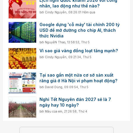
Lịch nghỉ Quốc khánh 2026 với công
nhân, lao động như thế nào?
bởi
Cindy Nguyễn
,
08:26:01 Hôm qua
Google dựng 'cỗ máy' tài chính 200 tỷ
USD để mở đường cho chip AI, thách
thức Nvidia
bởi
NguyễN Thao
,
13:58:53, Thứ 5
Vì sao giá vàng đồng loạt tăng mạnh?
bởi
Cindy Nguyễn
,
09:21:34, Thứ 5
Tại sao gần một nửa cơ sở sản xuất
răng giả ở Hà Nội vi phạm hoạt động?
bởi
David Dũng
,
09:09:54, Thứ 5
Nghỉ Tết Nguyên đán 2027 sẽ là 7
ngày hay 10 ngày?
bởi
Màu của em
,
21:26:58, Thứ 4