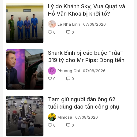
Lý do Khánh Sky, Vua Quạt và
Hồ Văn Khoa bị khởi tố?
Lê Nhã Linh
07/08/2026
0
0
Shark Bình bị cáo buộc “rửa”
319 tỷ cho Mr Pips: Dòng tiền
đã đi qua Ngân Lượng như thế
D
Phuong Chi
07/08/2026
nào?
0
0
Tạm giữ người đàn ông 62
tuổi dùng dao tấn công phụ
nữ giữa chợ
Mimosa
07/08/2026
0
0