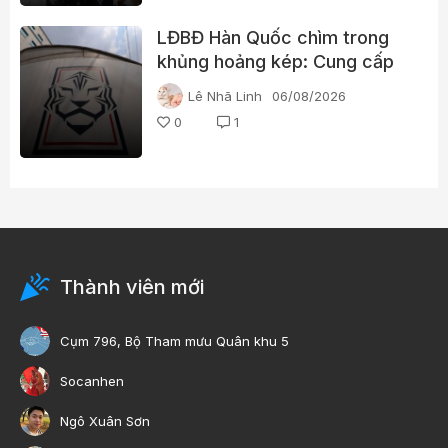
LĐBĐ Hàn Quốc chìm trong
khủng hoảng kép: Cung cấp
gái gọi cho trọng tài, cảnh sát
Lê Nhã Linh
06/08/2026
đột kích trụ sở
0
1
Thành viên mới
Cụm 796, Bộ Tham mưu Quân khu 5
Socanhen
Ngô Xuân Sơn