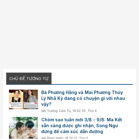
CHỦ ĐỀ TƯƠNG TỰ
Bà Phương Hằng và Mai Phương Thúy
Lý Nhã Kỳ đang có chuyện gì với nhau
vậy?
bởi
Trương Cẩm Tú
,
19:52:39, Thứ 4
Chòm sao tuần mới 3/8 - 9/8: Ma Kết
sẵn sàng được ghi nhận, Song Ngư
đừng để cảm xúc dẫn đường
bởi
Phan Hiền
,
15:01:23, Thứ 2