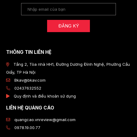
ĐĂNG KÝ
THÔNG TIN LIÊN HỆ
Tầng 2, Tòa nhà HH1, Đường Dương Đình Nghệ, Phường Cầu
Giấy, TP Hà Nội
Bkav@bkav.com
02437632552
Quy định và điều khoản sử dụng
LIÊN HỆ QUẢNG CÁO
quangcao.vnreview@gmail.com
0978.19.00.77