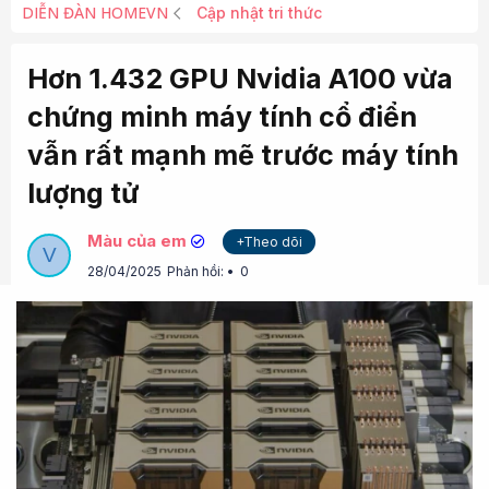
DIỄN ĐÀN HOMEVN
Cập nhật tri thức
Hơn 1.432 GPU Nvidia A100 vừa
chứng minh máy tính cổ điển
vẫn rất mạnh mẽ trước máy tính
lượng tử
Màu của em
+Theo dõi
V
28/04/2025
Phản hồi:
0