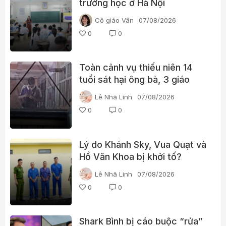
trường học ở Hà Nội
Cô giáo Vân
07/08/2026
0
0
Toàn cảnh vụ thiếu niên 14
tuổi sát hại ông bà, 3 giáo
viên và 3 học sinh
Lê Nhã Linh
07/08/2026
0
0
Lý do Khánh Sky, Vua Quạt và
Hồ Văn Khoa bị khởi tố?
Lê Nhã Linh
07/08/2026
0
0
Shark Bình bị cáo buộc “rửa”