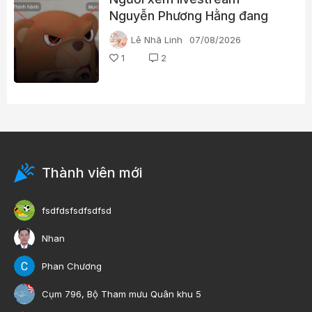
Nguyễn Phương Hằng đang
tìm kiếm điều gì?
Lê Nhã Linh
07/08/2026
1
2
Thành viên mới
fsdfdsfsdfsdfsd
Nhan
Phan Chương
Cụm 796, Bộ Tham mưu Quân khu 5