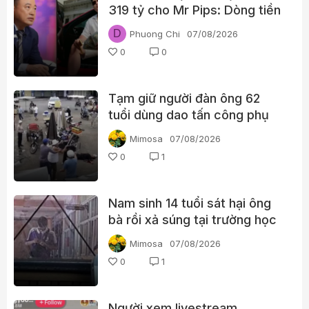
319 tỷ cho Mr Pips: Dòng tiền
đã đi qua Ngân Lượng như thế
D
Phuong Chi
07/08/2026
nào?
0
0
Tạm giữ người đàn ông 62
tuổi dùng dao tấn công phụ
nữ giữa chợ
Mimosa
07/08/2026
0
1
Nam sinh 14 tuổi sát hại ông
bà rồi xả súng tại trường học
Thái Lan
Mimosa
07/08/2026
0
1
Người xem livestream