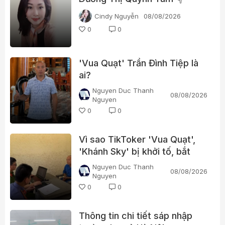
Cindy Nguyễn
08/08/2026
0
0
'Vua Quạt' Trần Đình Tiệp là
ai?
Nguyen Duc Thanh
08/08/2026
Nguyen
0
0
Vì sao TikToker 'Vua Quạt',
'Khánh Sky' bị khởi tố, bắt
tạm giam?
Nguyen Duc Thanh
08/08/2026
Nguyen
0
0
Thông tin chi tiết sáp nhập