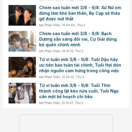
Chòm sao tuần mới 3/8 - 9/8: Xử Nữ xin
đừng làm khó bản thân, Bọ Cạp sẽ tháo
gỡ được nút thắt
bởi
Phan Hiền
,
14:44:56, Thứ 2
Chòm sao tuần mới 3/8 - 9/8: Bạch
Dương sẵn sàng đổi vai, Cự Giải đừng
bỏ quên chính mình
bởi
Phan Hiền
,
14:41:13, Thứ 2
Tử vi tuần mới 3/8 - 9/8: Tuổi Dậu hãy
ưu tiên bảo toàn tài chính, Tuổi Hợi đón
nhận nguồn cảm hứng trong công việc
bởi
Phan Hiền
,
13:36:32, Thứ 2
Tử vi tuần mới 3/8 - 9/8: Tuổi Thìn
thành công lật kèo nửa cuối, Tuổi Ngọ
cần một kế hoạch chi tiêu
bởi
Phan Hiền
,
13:19:37, Thứ 2