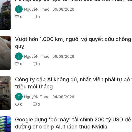
NguyễN Thao
06/08/2026
0
0
Vượt hơn 1.000 km, người vợ quyết cứu chồng
quỵ
NguyễN Thao
06/08/2026
0
0
Công ty cấp AI không đủ, nhân viên phải tự bỏ 
triệu mỗi tháng
NguyễN Thao
04/08/2026
0
0
Google dựng 'cỗ máy' tài chính 200 tỷ USD đ
đường cho chip AI, thách thức Nvidia