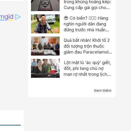
trong khủng hoảng kép:
Cung cấp gái gọi cho
trọng tài, cảnh sát đột
😎 Có biến? 👮🏻‍♂️ Hàng
kích trụ sở
nghìn người dân đang
đứng trước nhà Huấn
“hoa hồng”?
Quá bất nhân! Khởi tố 2
đối tượng trộn thuốc
giảm đau Paracetamol
vào thuốc Đông y, nổ
Lột mặt lũ ‘ác quỷ’ giết,
chữa bách bệnh
đốt, phi tang chủ nợ
man rợ nhất trong lịch
sử
Xem thêm