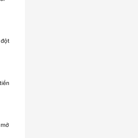
 đột
tiền
ể mở