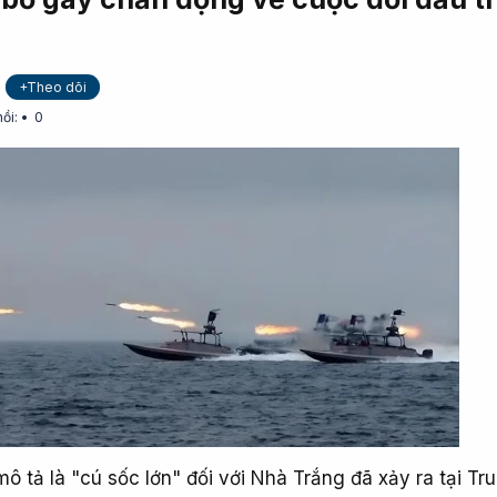
+Theo dõi
hồi:
0
ô tả là "cú sốc lớn" đối với Nhà Trắng đã xảy ra tại Tr