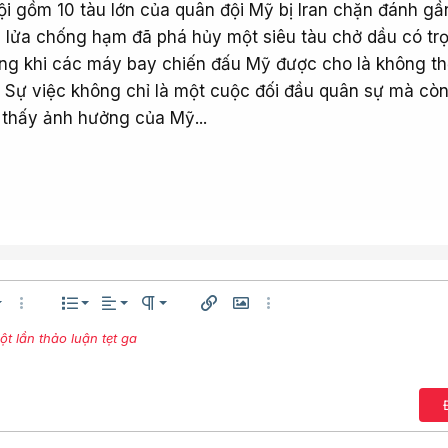
i gồm 10 tàu lớn của quân đội Mỹ bị Iran chặn đánh gầ
n lửa chống hạm đã phá hủy một siêu tàu chở dầu có trọ
ong khi các máy bay chiến đấu Mỹ được cho là không t
 Sự việc không chỉ là một cuộc đối đầu quân sự mà cò
thấy ảnh hưởng của Mỹ...
Căn trái
Normal
Danh sách có thứ tự
êng
h thước
Thêm tùy chọn…
Danh sách
Căn lề
Paragraph format
Chèn liên kết
Chèn hình ảnh
Thêm tùy chọn…
Căn giữa
 lần thảo luận tẹt ga
Danh sách không có thứ tự
Arial
ện
ữ
ng chữ
Gạch ngang
Gạch chân
Inline code
Inline spoiler
Compare
Mặt cười
Media
Trích dẫn
Insert table
Insert horizontal lin
Spoiler
Mã
Redo
Xó
Căn phải
Thụt lề
Book Antiqua
Bản th
Justify text
Tăng lề
Courier New
Georgia