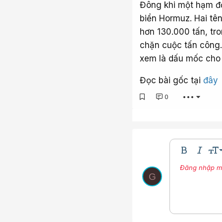
Đông khi một hạm độ
biển Hormuz. Hai tê
hơn 130.000 tấn, tr
chặn cuộc tấn công.
xem là dấu mốc cho 
Đọc bài gốc tại
đây
0
•••
9
Bold
In nghi
Kíc
10
Đăng nhập một
Nhúng thư vi
Màu ch
Phô
G
12
15
18