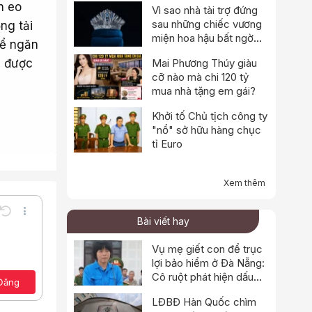
n eo
Vì sao nhà tài trợ đứng
sau những chiếc vương
ng tải
miện hoa hậu bất ngờ
hể ngăn
thông báo dừng hoạt
n được
Mai Phương Thúy giàu
động?
cỡ nào mà chi 120 tỷ
mua nhà tặng em gái?
Khởi tố Chủ tịch công ty
"nổ" sở hữu hàng chục
tỉ Euro
Xem thêm
Undo
Thêm tùy chọn…
Bài viết hay
Lưu nháp
e
a định dạng
Toggle BB code
Vụ mẹ giết con để trục
Xóa bản thảo
lợi bảo hiểm ở Đà Nẵng:
ảo
Cô ruột phát hiện dấu
Đăng
hiệu bất thường
LĐBĐ Hàn Quốc chìm