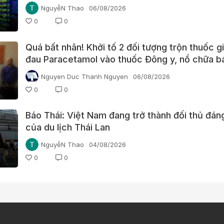
NguyễN Thao
06/08/2026
0
0
Quá bất nhân! Khởi tố 2 đối tượng trộn thuốc 
đau Paracetamol vào thuốc Đông y, nổ chữa b
bệnh
Nguyen Duc Thanh Nguyen
06/08/2026
0
0
Báo Thái: Việt Nam đang trở thành đối thủ đá
của du lịch Thái Lan
NguyễN Thao
04/08/2026
0
0