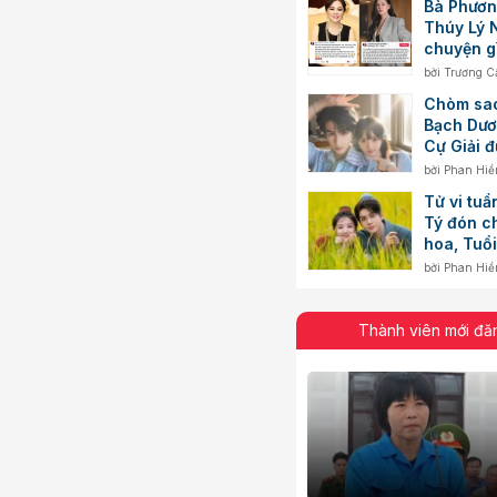
Bà Phươn
Thúy Lý 
chuyện g
bởi
Trương C
Chòm sao
Bạch Dươ
Cự Giải 
mình
bởi
Phan Hiề
Tử vi tuầ
Tý đón c
hoa, Tuổi
biến độn
bởi
Phan Hiề
Thành viên mới đă