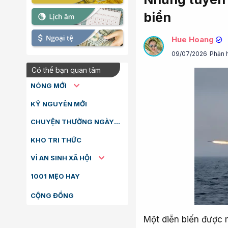
biển
Hue Hoang
09/07/2026
Phản 
Có thể bạn quan tâm
NÓNG MỚI
KỶ NGUYÊN MỚI
CHUYỆN THƯỜNG NGÀY
KHO TRI THỨC
VÌ AN SINH XÃ HỘI
1001 MẸO HAY
CỘNG ĐỒNG
Một diễn biến được m