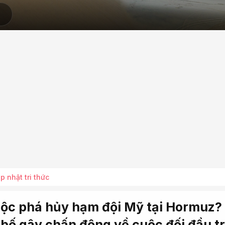
p nhật tri thức
buộc phá hủy hạm đội Mỹ tại Hormuz?
bố gây chấn động về cuộc đối đầu t