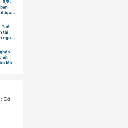
- 9/8:
 bản
ỡ được
: Tuổi
n tài
ận nguồn
ệc
 ghép
chết
ừa lập
g: Cô