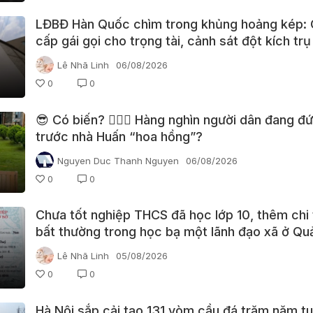
LĐBĐ Hàn Quốc chìm trong khủng hoảng kép:
cấp gái gọi cho trọng tài, cảnh sát đột kích trụ
Lê Nhã Linh
06/08/2026
0
0
😎 Có biến? 👮🏻‍♂️ Hàng nghìn người dân đang đ
trước nhà Huấn “hoa hồng”?
Nguyen Duc Thanh Nguyen
06/08/2026
0
0
Chưa tốt nghiệp THCS đã học lớp 10, thêm chi 
bất thường trong học bạ một lãnh đạo xã ở Qu
Lê Nhã Linh
05/08/2026
0
0
Hà Nội sắp cải tạo 131 vòm cầu đá trăm năm tu