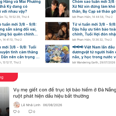
g Hằng và Mai Phương
Chòm sao tuần mới 3/8 
Nhã Kỳ đang có
Xử Nữ xin đừng làm khó
ì với nhau vậy?
thân, Bọ Cạp sẽ tháo g
nút thắt
ẩm Tú
,
19:52:39, Thứ 4
bởi
Phan Hiền
,
14:44:56, Thứ 2
 tuần mới 3/8 - 9/8:
Tử vi tuần mới 3/8 - 9/8
ng sẵn sàng đổi vai,
Dậu hãy ưu tiên bảo toà
đừng bỏ quên chính
chính, Tuổi Hợi đón nh
cảm hứng trong công vi
n
,
14:41:13, Thứ 2
bởi
Phan Hiền
,
13:36:32, Thứ 2
n mới 3/8 - 9/8: Tuổi
📢📢📢 Việt Nam lần đầu
huyện tình cảm thăng
dươngvật từ người hiến 
 Dần nên cẩn trọng với
não, y học trong nước v
g số dư
thêm một cột mốc mới
n
,
13:12:17, Thứ 2
bởi
Wandering Earth
,
29/07/2026
ng
Vụ mẹ giết con để trục lợi bảo hiểm ở Đà Nẵn
ruột phát hiện dấu hiệu bất thường
Lê Nhã Linh
06/08/2026
0
0