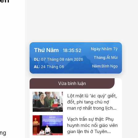
Ngày:
Nhâm Tý
Thứ Năm
18:35:53
Tháng:
Ất Mùi
DL:
07 Tháng 08 năm 2026
Năm:
Bính Ngọ
AL:
24 Tháng 06
Vừa bình luận
Lột mặt lũ ‘ác quỷ’ giết,
đốt, phi tang chủ nợ
man rợ nhất trong lịch
sử
Vạch trần sự thật: Phụ
huynh móc nối giáo viên
gian lận thi ở Tuyên
ung
Quang