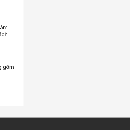
giảm
ách
ng gờm