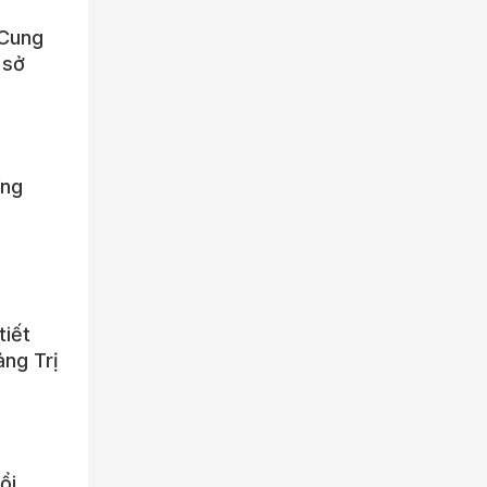
 Cung
 sở
ứng
tiết
ảng Trị
ổi