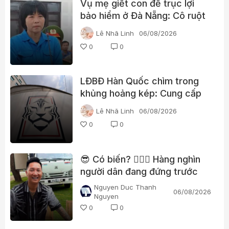
Vụ mẹ giết con để trục lợi
bảo hiểm ở Đà Nẵng: Cô ruột
phát hiện dấu hiệu bất thường
Lê Nhã Linh
06/08/2026
0
0
LĐBĐ Hàn Quốc chìm trong
khủng hoảng kép: Cung cấp
gái gọi cho trọng tài, cảnh sát
Lê Nhã Linh
06/08/2026
đột kích trụ sở
0
0
😎 Có biến? 👮🏻‍♂️ Hàng nghìn
người dân đang đứng trước
nhà Huấn “hoa hồng”?
Nguyen Duc Thanh
06/08/2026
Nguyen
0
0