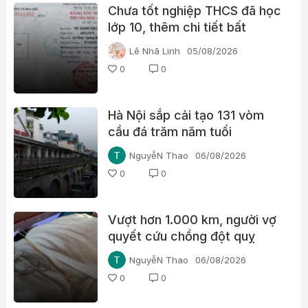
Chưa tốt nghiệp THCS đã học
lớp 10, thêm chi tiết bất
thường trong học bạ một lãnh
Lê Nhã Linh
05/08/2026
đạo xã ở Quảng Trị
0
0
Hà Nội sắp cải tạo 131 vòm
cầu đá trăm năm tuổi
NguyễN Thao
06/08/2026
0
0
Vượt hơn 1.000 km, người vợ
quyết cứu chồng đột quỵ
NguyễN Thao
06/08/2026
0
0