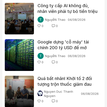
Công ty cấp AI không đủ,
nhân viên phải tự bỏ tiền triệu
mỗi tháng
NguyễN Thao
04/08/2026
0
0
Google dựng 'cỗ máy' tài
chính 200 tỷ USD để mở
đường cho chip AI, thách
NguyễN Thao
06/08/2026
thức Nvidia
0
0
Quá bất nhân! Khởi tố 2 đối
tượng trộn thuốc giảm đau
Paracetamol vào thuốc Đông
Nguyen Duc Thanh
06/08/2026
y, nổ chữa bách bệnh
Nguyen
0
0