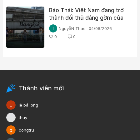
Báo Thái: Việt Nam đang trở
thành đối thủ đáng gờm của
du lịch Thái Lan
NguyễN Thao
04/08/2026
0
0
Thành viên mới
lê bá long
thuy
congtru