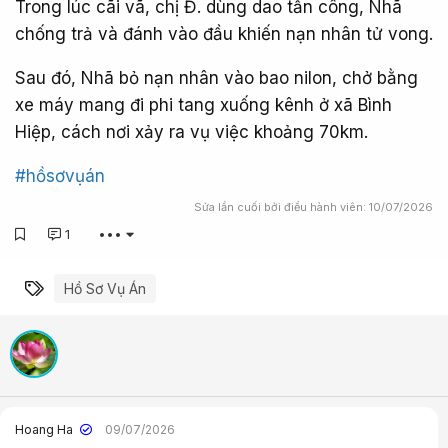
Trong lúc cãi vã, chị Đ. dùng dao tấn công, Nhã
chống trả và đánh vào đầu khiến nạn nhân tử vong.
Sau đó, Nhã bỏ nạn nhân vào bao nilon, chở bằng
xe máy mang đi phi tang xuống kênh ở xã Bình
Hiệp, cách nơi xảy ra vụ việc khoảng 70km.
#hồsơvụán
Sửa lần cuối bởi điều hành viên:
10/07/2026
1
•••
Từ khóa
Hồ Sơ Vụ Án
Hoang Ha
09/07/2026