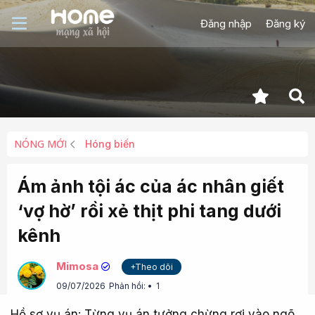
Đăng nhập
Đăng ký
NÓNG MỚI
Hóng biến
Ám ảnh tội ác của ác nhân giết
‘vợ hờ’ rồi xẻ thịt phi tang dưới
kênh
Mimosa
+Theo dõi
09/07/2026
Phản hồi:
1
Hồ sơ vụ án: Từng vụ án tưởng chừng rơi vào ngõ