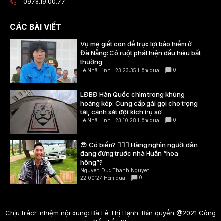
0978.19.00.77
CÁC BÀI VIẾT
Vụ mẹ giết con để trục lợi bảo hiểm ở
Đà Nẵng: Cô ruột phát hiện dấu hiệu bất
thường
0
Lê Nhã Linh
23:23:35 Hôm qua
LĐBĐ Hàn Quốc chìm trong khủng
hoảng kép: Cung cấp gái gọi cho trọng
tài, cảnh sát đột kích trụ sở
0
Lê Nhã Linh
23:10:28 Hôm qua
😎 Có biến? 👮🏻‍♂️ Hàng nghìn người dân
đang đứng trước nhà Huấn “hoa
hồng”?
Nguyen Duc Thanh Nguyen
0
22:00:27 Hôm qua
Chịu trách nhiệm nội dung: Bà Lê Thị Hạnh. Bản quyền @2021 Công