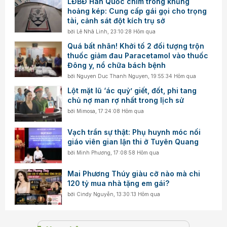
LĐBĐ Hàn Quốc chìm trong khủng
hoảng kép: Cung cấp gái gọi cho trọng
tài, cảnh sát đột kích trụ sở
bởi
Lê Nhã Linh
,
23:10:28 Hôm qua
Quá bất nhân! Khởi tố 2 đối tượng trộn
thuốc giảm đau Paracetamol vào thuốc
Đông y, nổ chữa bách bệnh
bởi
Nguyen Duc Thanh Nguyen
,
19:55:34 Hôm qua
Lột mặt lũ ‘ác quỷ’ giết, đốt, phi tang
chủ nợ man rợ nhất trong lịch sử
bởi
Mimosa
,
17:24:08 Hôm qua
Vạch trần sự thật: Phụ huynh móc nối
giáo viên gian lận thi ở Tuyên Quang
bởi
Minh Phương
,
17:08:58 Hôm qua
Mai Phương Thúy giàu cỡ nào mà chi
120 tỷ mua nhà tặng em gái?
bởi
Cindy Nguyễn
,
13:30:13 Hôm qua