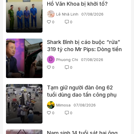
Hồ Văn Khoa bị khởi tố?
Lê Nhã Linh
07/08/2026
0
0
Shark Bình bị cáo buộc “rửa”
319 tỷ cho Mr Pips: Dòng tiền
đã đi qua Ngân Lượng như thế
D
Phuong Chi
07/08/2026
nào?
0
0
Tạm giữ người đàn ông 62
tuổi dùng dao tấn công phụ
nữ giữa chợ
Mimosa
07/08/2026
0
0
Nam sinh 14 tuổi sát hại ông