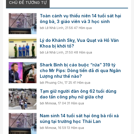
CHỦ ĐỀ TƯƠNG TỰ
Toàn cảnh vụ thiếu niên 14 tuổi sát hại
ông bà, 3 giáo viên và 3 học sinh
bởi
Lê Nhã Linh
,
21:56:47 Hôm qua
Lý do Khánh Sky, Vua Quạt và Hồ Văn
Khoa bị khởi tố?
bởi
Lê Nhã Linh
,
21:50:48 Hôm qua
Shark Bình bị cáo buộc “rửa” 319 tỷ
cho Mr Pips: Dòng tiền đã đi qua Ngân
Lượng như thế nào?
bởi
Phuong Chi
,
17:25:41 Hôm qua
Tạm giữ người đàn ông 62 tuổi dùng
dao tấn công phụ nữ giữa chợ
bởi
Mimosa
,
17:04:31 Hôm qua
Nam sinh 14 tuổi sát hại ông bà rồi xả
súng tại trường học Thái Lan
bởi
Mimosa
,
16:59:13 Hôm qua