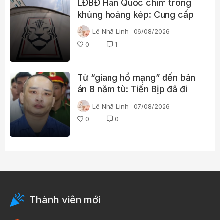
LĐBĐ Hàn Quốc chìm trong
khủng hoảng kép: Cung cấp
gái gọi cho trọng tài, cảnh sát
Lê Nhã Linh
06/08/2026
đột kích trụ sở
0
1
Từ “giang hồ mạng” đến bản
án 8 năm tù: Tiến Bịp đã đi
qua những gì?
Lê Nhã Linh
07/08/2026
0
0
Thành viên mới