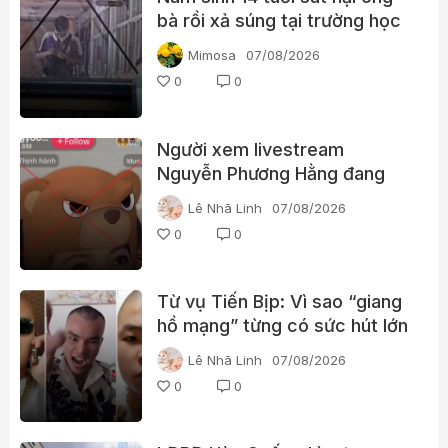
bà rồi xả súng tại trường học
Thái Lan
Mimosa
07/08/2026
0
0
Người xem livestream
Nguyễn Phương Hằng đang
tìm kiếm điều gì?
Lê Nhã Linh
07/08/2026
0
0
Từ vụ Tiến Bịp: Vì sao “giang
hồ mạng” từng có sức hút lớn
với người xem?
Lê Nhã Linh
07/08/2026
0
0