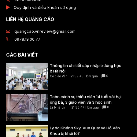
Quy định và điều khoản sử dụng
LIÊN HỆ QUẢNG CÁO
quangcao.vnreview@gmail.com
0978.19.00.77
CÁC BÀI VIẾT
Thông tin chi tiết sáp nhập trường học
ở Hà Nội
0
Cô giáo Vân
21:59:45 Hôm qua
Toàn cảnh vụ thiếu niên 14 tuổi sát hại
ông bà, 3 giáo viên và 3 học sinh
0
Lê Nhã Linh
21:56:47 Hôm qua
Lý do Khánh Sky, Vua Quạt và Hồ Văn
Khoa bị khởi tố?