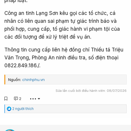
pháp luật.
Công an tỉnh Lạng Sơn kêu gọi các tổ chức, cá
nhân có liên quan sai phạm tự giác trình báo và
phối hợp, cung cấp, tố giác hành vi phạm tội của
các đối tượng để xử lý triệt để vụ án.
Thông tin cung cấp liên hệ đồng chí Thiếu tá Triệu
Văn Trọng, Phòng An ninh điều tra, số điện thoại
0822.849.186./.
Nguồn:
chinhphu.vn
Sửa lần cuối bởi điều hành viên:
08/07/2026
2
•••
C
2 người thích
ả
m
x
ú