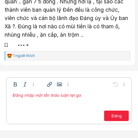
quan .. gần 7 tỉ đồng . Nhưng hơi lạ , tại sao các
thành viên ban quản lý Đền đều là công chức,
viên chức và cán bộ lãnh đạo Đảng ủy và Ủy ban
Xã ?. Đúng là nơi nào có mùi tiền là có tham ô,
nhũng nhiễu , ăn cắp, ăn trộm ..
•••
C
1 người thích
ả
m
x
ú
c
:
Bold
In nghiêng
Thêm tùy chọn…
Chèn liên kết
Chèn hình ảnh
Thêm tùy chọn…
Undo
Thêm t
Đăng nhập một lần thảo luận tẹt ga
Căn trái
9
Lưu nháp
Danh sách có thứ tự
Normal
Arial
Kích thước
Compare
Redo
Mặt cười
Toggle BB code
Màu chữ
Trích dẫn
Xóa định dạng
Phông chữ
Media
Bản thảo
Danh sách
Insert table
Căn lề
Insert horizontal line
Paragraph format
Spoiler
Gạch ngang
Mã
Gạch chân
Inline spoiler
Inline code
10
Xóa bản thảo
Căn giữa
Book Antiqua
Danh sách không có thứ tự
12
Courier New
Căn phải
Đăng
Thụt lề
15
Georgia
Justify text
Tăng lề
18
Tahoma