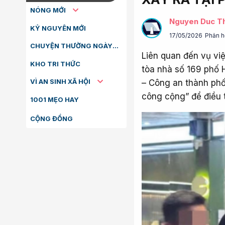
NÓNG MỚI
Nguyen Duc T
KỶ NGUYÊN MỚI
17/05/2026
Phản h
CHUYỆN THƯỜNG NGÀY
Liên quan đến vụ việ
KHO TRI THỨC
tòa nhà số 169 phố 
VÌ AN SINH XÃ HỘI
– Công an thành phố 
công cộng” để điều t
1001 MẸO HAY
CỘNG ĐỒNG