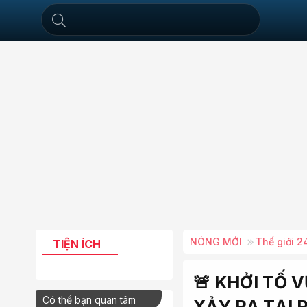
NÓNG MỚI
Thế giới 2
TIỆN ÍCH
🚨 KHỞI TỐ 
Có thể bạn quan tâm
XẢY RA TẠI 