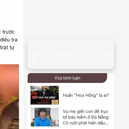
c trước
điều tra
Ngày:
trật tự
Tháng:
DL:
07 Tháng 08 năm 2026
Năm:
AL:
Vừa bình luận
Huấn "Hoa Hồng" là ai?
Vụ mẹ giết con để trục
lợi bảo hiểm ở Đà Nẵng:
Cô ruột phát hiện dấu
hiệu bất thường