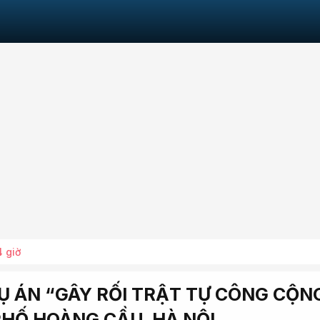
4 giờ
VỤ ÁN “GÂY RỐI TRẬT TỰ CÔNG CỘN
PHỐ HOÀNG CẦU, HÀ NỘI