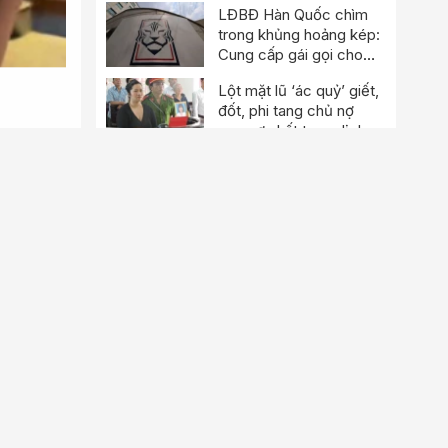
LĐBĐ Hàn Quốc chìm
trong khủng hoảng kép:
Cung cấp gái gọi cho
trọng tài, cảnh sát đột
Lột mặt lũ ‘ác quỷ’ giết,
kích trụ sở
đốt, phi tang chủ nợ
man rợ nhất trong lịch
sử
Vạch trần sự thật: Phụ
huynh móc nối giáo viên
gian lận thi ở Tuyên
Quang
Xem thêm
Bài viết hay
Lịch nghỉ Quốc khánh
2026 với công nhân, lao
động như thế nào?