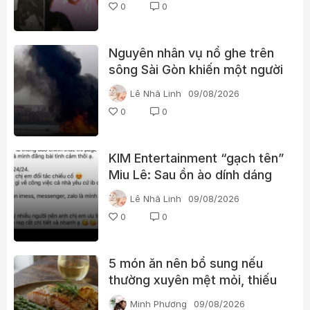
0
0
Nguyên nhân vụ nổ ghe trên
sông Sài Gòn khiến một người
phụ nữ tử vong
Lê Nhã Linh
09/08/2026
0
0
KIM Entertainment “gạch tên”
Miu Lê: Sau ồn ào dính dáng
ma túy, vị trí của nữ ca sĩ
Lê Nhã Linh
09/08/2026
thay đổi thế nào?
0
0
5 món ăn nên bổ sung nếu
thường xuyên mệt mỏi, thiếu
năng lượng
Minh Phương
09/08/2026