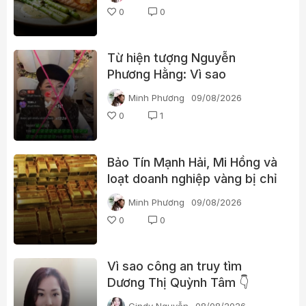
0
0
Từ hiện tượng Nguyễn
Phương Hằng: Vì sao
livestream càng gây tranh cãi
Minh Phương
09/08/2026
càng dễ “bùng nổ”?
0
1
Bảo Tín Mạnh Hải, Mi Hồng và
loạt doanh nghiệp vàng bị chỉ
ra nhiều vi phạm
Minh Phương
09/08/2026
0
0
Vì sao công an truy tìm
Dương Thị Quỳnh Tâm 👇
Cindy Nguyễn
08/08/2026