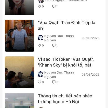
0
1
'Vua Quạt' Trần Đình Tiệp là
ai?
Nguyen Duc Thanh
08/08/2026
Nguyen
0
1
Vì sao TikToker 'Vua Quạt',
'Khánh Sky' bị khởi tố, bắt
tạm giam?
Nguyen Duc Thanh
08/08/2026
Nguyen
0
0
Thông tin chi tiết sáp nhập
trường học ở Hà Nội