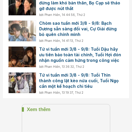
đừng làm khó bản thân, Bọ Cạp sẽ tháo
gỡ được nút thắt
bởi
Phan Hiền
,
14:44:56, Thứ 2
Chòm sao tuần mới 3/8 - 9/8: Bạch
Dương sẵn sàng đổi vai, Cự Giải đừng
bỏ quên chính mình
bởi
Phan Hiền
,
14:41:13, Thứ 2
Tử vi tuần mới 3/8 - 9/8: Tuổi Dậu hãy
ưu tiên bảo toàn tài chính, Tuổi Hợi đón
nhận nguồn cảm hứng trong công việc
bởi
Phan Hiền
,
13:36:32, Thứ 2
Tử vi tuần mới 3/8 - 9/8: Tuổi Thìn
thành công lật kèo nửa cuối, Tuổi Ngọ
cần một kế hoạch chi tiêu
bởi
Phan Hiền
,
13:19:37, Thứ 2