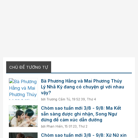
CHỦ ĐỀ TƯƠNG TỰ
Bà Phương Hằng và Mai Phương Thúy
Lý Nhã Kỳ đang có chuyện gì với nhau
vậy?
bởi
Trương Cẩm Tú
,
19:52:39, Thứ 4
Chòm sao tuần mới 3/8 - 9/8: Ma Kết
sẵn sàng được ghi nhận, Song Ngư
đừng để cảm xúc dẫn đường
bởi
Phan Hiền
,
15:01:23, Thứ 2
Chòm sao tuần mới 3/8 - 9/8: Xử Nữ xin