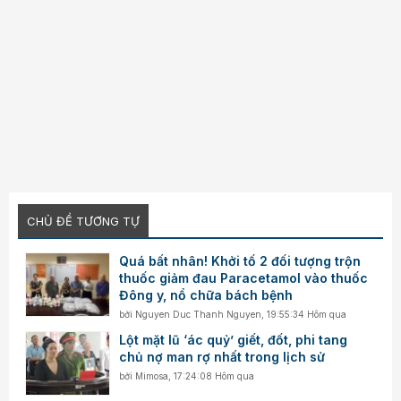
CHỦ ĐỀ TƯƠNG TỰ
Quá bất nhân! Khởi tố 2 đối tượng trộn
thuốc giảm đau Paracetamol vào thuốc
Đông y, nổ chữa bách bệnh
bởi
Nguyen Duc Thanh Nguyen
,
19:55:34 Hôm qua
Lột mặt lũ ‘ác quỷ’ giết, đốt, phi tang
chủ nợ man rợ nhất trong lịch sử
bởi
Mimosa
,
17:24:08 Hôm qua