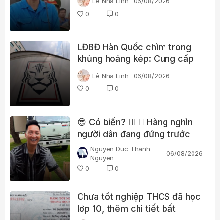
Lê Nhã Linh
06/08/2026
0
0
LĐBĐ Hàn Quốc chìm trong
khủng hoảng kép: Cung cấp
gái gọi cho trọng tài, cảnh sát
Lê Nhã Linh
06/08/2026
đột kích trụ sở
0
0
😎 Có biến? 👮🏻‍♂️ Hàng nghìn
người dân đang đứng trước
nhà Huấn “hoa hồng”?
Nguyen Duc Thanh
06/08/2026
Nguyen
0
0
Chưa tốt nghiệp THCS đã học
lớp 10, thêm chi tiết bất