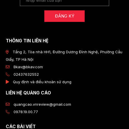
ĐĂNG KÝ
THÔNG TIN LIÊN HỆ
Tầng 2, Tòa nhà HH1, Đường Dương Đình Nghệ, Phường Cầu
Giấy, TP Hà Nội
Bkav@bkav.com
02437632552
Quy định và điều khoản sử dụng
LIÊN HỆ QUẢNG CÁO
quangcao.vnreview@gmail.com
0978.19.00.77
CÁC BÀI VIẾT