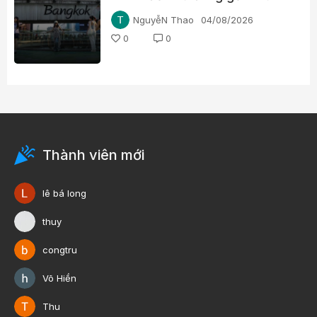
du lịch Thái Lan
NguyễN Thao
04/08/2026
0
0
Thành viên mới
lê bá long
thuy
congtru
Võ Hiền
Thu