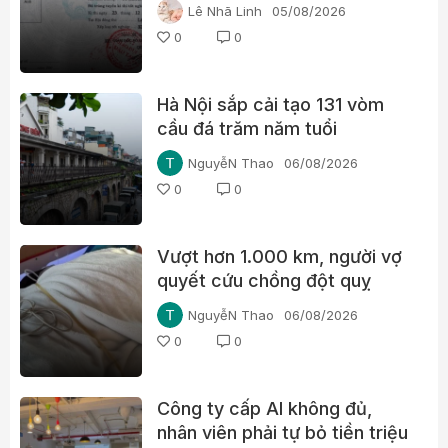
thường trong học bạ một lãnh
Lê Nhã Linh
05/08/2026
đạo xã ở Quảng Trị
0
0
Hà Nội sắp cải tạo 131 vòm
cầu đá trăm năm tuổi
NguyễN Thao
06/08/2026
0
0
Vượt hơn 1.000 km, người vợ
quyết cứu chồng đột quỵ
NguyễN Thao
06/08/2026
0
0
Công ty cấp AI không đủ,
nhân viên phải tự bỏ tiền triệu