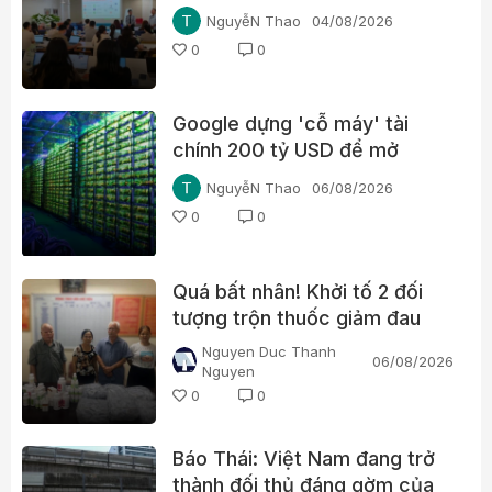
mỗi tháng
NguyễN Thao
04/08/2026
0
0
Google dựng 'cỗ máy' tài
chính 200 tỷ USD để mở
đường cho chip AI, thách
NguyễN Thao
06/08/2026
thức Nvidia
0
0
Quá bất nhân! Khởi tố 2 đối
tượng trộn thuốc giảm đau
Paracetamol vào thuốc Đông
Nguyen Duc Thanh
06/08/2026
y, nổ chữa bách bệnh
Nguyen
0
0
Báo Thái: Việt Nam đang trở
thành đối thủ đáng gờm của