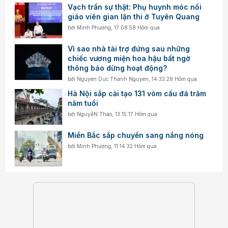
Vạch trần sự thật: Phụ huynh móc nối
giáo viên gian lận thi ở Tuyên Quang
bởi
Minh Phương
,
17:08:58 Hôm qua
Vì sao nhà tài trợ đứng sau những
chiếc vương miện hoa hậu bất ngờ
thông báo dừng hoạt động?
bởi
Nguyen Duc Thanh Nguyen
,
14:33:29 Hôm qua
Hà Nội sắp cải tạo 131 vòm cầu đá trăm
năm tuổi
bởi
NguyễN Thao
,
13:15:17 Hôm qua
Miền Bắc sắp chuyển sang nắng nóng
bởi
Minh Phương
,
11:14:32 Hôm qua