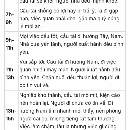
cầu tài sẽ khỏi, người nhà đều mạnh khỏe.
Cầu tài không có lợi hay bị trái ý, ra đi gặp
7h-
hạn, việc quan phải đòn, gặp ma quỷ cúng
9h
lễ mới an.
Mọi việc đều tốt, cầu tài đi hướng Tây, Nam.
9h-
Nhà cửa yên lành, người xuất hành đều bình
11h
yên.
Vui sắp tới. Cầu tài đi hướng Nam, đi việc
11h-
quan nhiều may mắn. Người xuất hành đều
13h
bình yên. Chăn nuôi đều thuận lợi, người đi
có tin vui về.
Nghiệp khó thành, cầu tài mờ mịt, kiện cáo
nên hoãn lại. Người đi chưa có tin về. Đi
13h-
hướng Nam tìm nhanh mới thấy, nên phòng
15h
ngừa cãi cọ, miệng tiếng rất tầm thường.
Việc làm chậm, lâu la nhưng việc gì cũng