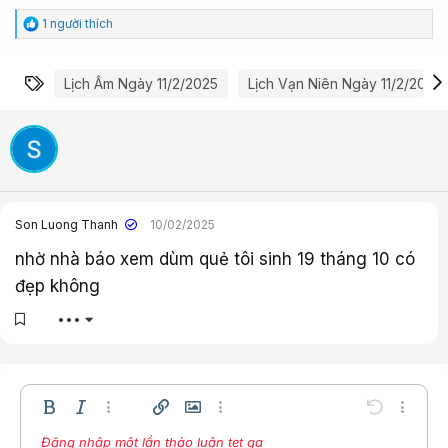
C
1 người thích
ả
m
x
Từ khóa
Lịch Âm Ngày 11/2/2025
Lịch Vạn Niên Ngày 11/2/2025
ú
c
:
Son Luong Thanh
10/02/2025
nhờ nhà báo xem dùm quẻ tôi sinh 19 tháng 10 có
đẹp không
•••
Bold
In nghiêng
Thêm tùy chọn…
Chèn liên kết
Chèn hình ảnh
Thêm tùy chọn…
Undo
Thêm t
Đăng nhập một lần thảo luận tẹt ga
Căn trái
9
Lưu nháp
Danh sách có thứ tự
Normal
Arial