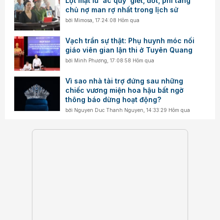
Lột mặt lũ ‘ác quỷ’ giết, đốt, phi tang
chủ nợ man rợ nhất trong lịch sử
bởi
Mimosa
,
17:24:08 Hôm qua
Vạch trần sự thật: Phụ huynh móc nối
giáo viên gian lận thi ở Tuyên Quang
bởi
Minh Phương
,
17:08:58 Hôm qua
Vì sao nhà tài trợ đứng sau những
chiếc vương miện hoa hậu bất ngờ
thông báo dừng hoạt động?
bởi
Nguyen Duc Thanh Nguyen
,
14:33:29 Hôm qua