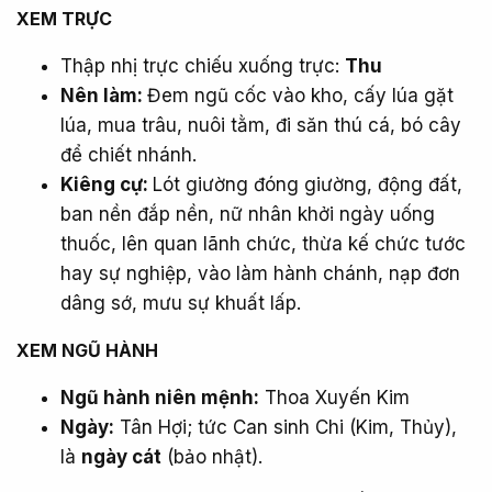
XEM TRỰC​
Thập nhị trực chiếu xuống trực:
Thu
Nên làm:
Đem ngũ cốc vào kho, cấy lúa gặt
lúa, mua trâu, nuôi tằm, đi săn thú cá, bó cây
để chiết nhánh.
Kiêng cự:
Lót giường đóng giường, động đất,
ban nền đắp nền, nữ nhân khởi ngày uống
thuốc, lên quan lãnh chức, thừa kế chức tước
hay sự nghiệp, vào làm hành chánh, nạp đơn
dâng sớ, mưu sự khuất lấp.
XEM NGŨ HÀNH​
Ngũ hành niên mệnh:
Thoa Xuyến Kim
Ngày:
Tân Hợi; tức Can sinh Chi (Kim, Thủy),
là
ngày cát
(bảo nhật).