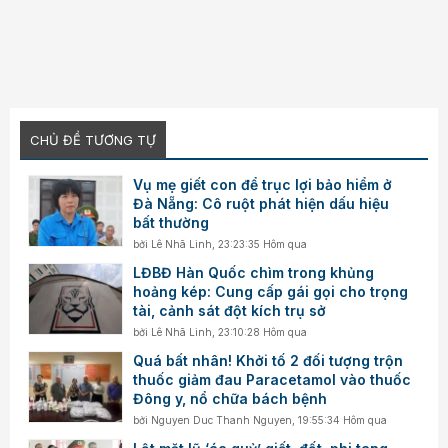
CHỦ ĐỀ TƯƠNG TỰ
Vụ mẹ giết con để trục lợi bảo hiểm ở
Đà Nẵng: Cô ruột phát hiện dấu hiệu
bất thường
bởi
Lê Nhã Linh
,
23:23:35 Hôm qua
LĐBĐ Hàn Quốc chìm trong khủng
hoảng kép: Cung cấp gái gọi cho trọng
tài, cảnh sát đột kích trụ sở
bởi
Lê Nhã Linh
,
23:10:28 Hôm qua
Quá bất nhân! Khởi tố 2 đối tượng trộn
thuốc giảm đau Paracetamol vào thuốc
Đông y, nổ chữa bách bệnh
bởi
Nguyen Duc Thanh Nguyen
,
19:55:34 Hôm qua