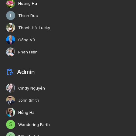
Hoang Ha
Thinh Duc
Thanh Hải Lucky
Công Vũ
Phan Hiền
Admin
Cindy Nguyễn
John Smith
Hồng Hà
S
Wandering Earth