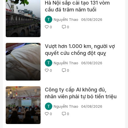
Hà Nội sắp cải tạo 131 vòm
cầu đá trăm năm tuổi
NguyễN Thao
06/08/2026
0
0
Vượt hơn 1.000 km, người vợ
quyết cứu chồng đột quỵ
NguyễN Thao
06/08/2026
0
0
Công ty cấp AI không đủ,
nhân viên phải tự bỏ tiền triệu
mỗi tháng
NguyễN Thao
04/08/2026
0
0