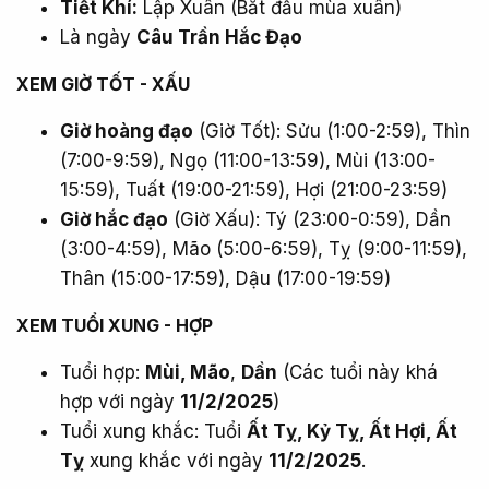
Tiết Khí:
Lập Xuân (Bắt đầu mùa xuân)
Là ngày
Câu Trần Hắc Đạo
XEM GIỜ TỐT - XẤU​
Giờ hoàng đạo
(Giờ Tốt): Sửu (1:00-2:59), Thìn
(7:00-9:59), Ngọ (11:00-13:59), Mùi (13:00-
15:59), Tuất (19:00-21:59), Hợi (21:00-23:59)
Giờ hắc đạo
(Giờ Xấu): Tý (23:00-0:59), Dần
(3:00-4:59), Mão (5:00-6:59), Tỵ (9:00-11:59),
Thân (15:00-17:59), Dậu (17:00-19:59)
XEM TUỔI XUNG - HỢP​
Tuổi hợp:
Mùi, Mão
,
Dần
(Các tuổi này khá
hợp với ngày
11/2/2025
)
Tuổi xung khắc: Tuổi
Ất Tỵ, Kỷ Tỵ, Ất Hợi, Ất
Tỵ
xung khắc với ngày
11/2/2025
.