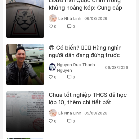
LĐBĐ Hàn Quốc chìm trong
khủng hoảng kép: Cung cấp
gái gọi cho trọng tài, cảnh sát
Lê Nhã Linh
06/08/2026
đột kích trụ sở
0
0
😎 Có biến? 👮🏻‍♂️ Hàng nghìn
người dân đang đứng trước
nhà Huấn “hoa hồng”?
Nguyen Duc Thanh
06/08/2026
Nguyen
0
0
Chưa tốt nghiệp THCS đã học
lớp 10, thêm chi tiết bất
thường trong học bạ một lãnh
Lê Nhã Linh
05/08/2026
đạo xã ở Quảng Trị
0
0