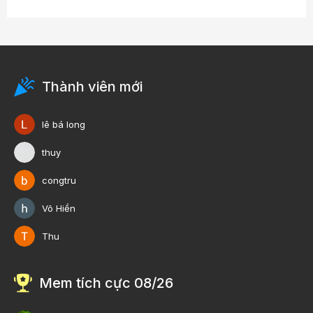
Thành viên mới
lê bá long
thuy
congtru
Võ Hiền
Thu
Mem tích cực 08/26