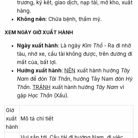
trương, ký kết, giao dịch, nạp tài, mở kho, xuất
hàng.
Không nên
: Chữa bệnh, thẩm mỹ.
XEM NGÀY GIỜ XUẤT HÀNH​
Ngày xuất hành
: Là ngày
Kim Thổ
- Ra đi nhỡ
tàu, nhỡ xe, cầu tài không được, trên đường đi
mất của, bất lợi.
Hướng xuất hành
:
NÊN
xuất hành hướng
Tây
Nam
để đón
Tài Thần
, hướng Tây Nam đón
Hỷ
Thần
.
TRÁNH
xuất hành hướng
Tây Nam
vì
gặp
Hạc Thần
(Xấu).
Giờ
xuất
Mô tả chi tiết
hành
Vui sắp tới. Cầu tài đi hướng Nam, đi việc