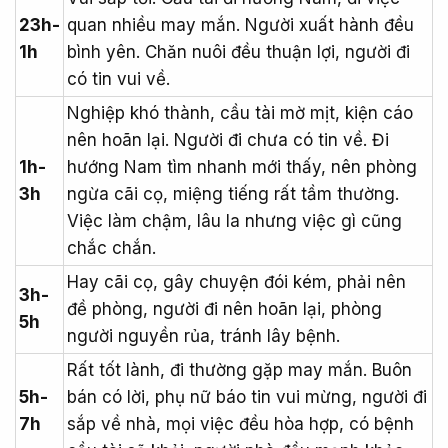
23h-
quan nhiều may mắn. Người xuất hành đều
1h
bình yên. Chăn nuôi đều thuận lợi, người đi
có tin vui về.
Nghiệp khó thành, cầu tài mờ mịt, kiện cáo
nên hoãn lại. Người đi chưa có tin về. Đi
1h-
hướng Nam tìm nhanh mới thấy, nên phòng
3h
ngừa cãi cọ, miệng tiếng rất tầm thường.
Việc làm chậm, lâu la nhưng việc gì cũng
chắc chắn.
Hay cãi cọ, gây chuyện đói kém, phải nên
3h-
đề phòng, người đi nên hoãn lại, phòng
5h
người nguyền rủa, tránh lây bệnh.
Rất tốt lành, đi thường gặp may mắn. Buôn
5h-
bán có lời, phụ nữ báo tin vui mừng, người đi
7h
sắp về nhà, mọi việc đều hòa hợp, có bệnh