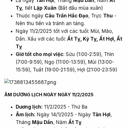
Là ngày
Tân Hợi
, Tháng
Mậu Dần
, Năm
Ất
Tỵ
, tiết
Lập Xuân
(Bắt đầu mùa xuân)
Thuộc ngày
Câu Trần Hắc Đạo
, Trực
Thu
-
Nên thu tiền và tránh an táng.
Ngày 11/2/2025 tốt với các tuổi: Mùi, Mão,
Dần. Xấu với các tuổi:
Ất Tỵ, Kỷ Tỵ, Ất Hợi, Ất
Tỵ
Giờ tốt cho mọi việc
: Sửu (1:00-2:59), Thìn
(7:00-9:59), Ngọ (11:00-13:59), Mùi (13:00-
15:59), Tuất (19:00-21:59), Hợi (21:00-23:59)
ÂM DƯƠNG LỊCH NGÀY NGÀY 11/2/2025​
Dương lịch:
11/2/2025 - Thứ Ba
Âm lịch:
Ngày 14/1/2025 - Ngày
Tân Hợi
,
Tháng
Mậu Dần
, Năm
Ất Tỵ