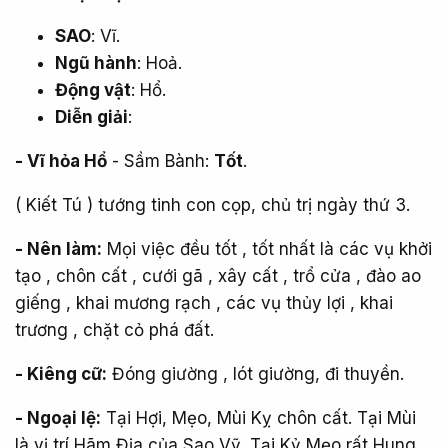
SAO
: Vĩ.
Ngũ hành
: Hoả.
Động vật
: Hổ.
Diễn giải
:
- Vĩ hỏa Hổ
- Sầm Bành:
Tốt
.
( Kiết Tú ) tướng tinh con cọp, chủ trị ngày thứ 3.
- Nên làm:
Mọi việc đều tốt , tốt nhất là các vụ khởi
tạo , chôn cất , cưới gã , xây cất , trổ cửa , đào ao
giếng , khai mương rạch , các vụ thủy lợi , khai
trương , chặt cỏ phá đất.
- Kiêng cữ:
Đóng giường , lót giường, đi thuyền.
- Ngoại lệ:
Tại Hợi, Mẹo, Mùi Kỵ chôn cất. Tại Mùi
là vị trí Hãm Địa của Sao Vỹ. Tại Kỷ Mẹo rất Hung,