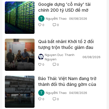
Google dựng 'cỗ máy' tài
chính 200 tỷ USD để mở
đường cho chip AI, thách
NguyễN Thao
06/08/2026
thức Nvidia
0
0
Quá bất nhân! Khởi tố 2 đối
tượng trộn thuốc giảm đau
Paracetamol vào thuốc Đông
Nguyen Duc Thanh
06/08/2026
y, nổ chữa bách bệnh
Nguyen
0
0
Báo Thái: Việt Nam đang trở
thành đối thủ đáng gờm của
du lịch Thái Lan
NguyễN Thao
04/08/2026
0
0