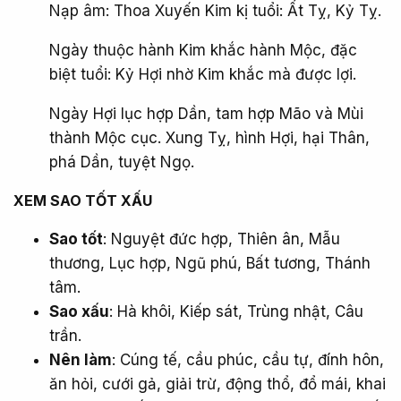
Nạp âm: Thoa Xuyến Kim kị tuổi: Ất Tỵ, Kỷ Tỵ.
Ngày thuộc hành Kim khắc hành Mộc, đặc
biệt tuổi: Kỷ Hợi nhờ Kim khắc mà được lợi.
Ngày Hợi lục hợp Dần, tam hợp Mão và Mùi
thành Mộc cục. Xung Tỵ, hình Hợi, hại Thân,
phá Dần, tuyệt Ngọ.
XEM SAO TỐT XẤU​
Sao tốt
: Nguyệt đức hợp, Thiên ân, Mẫu
thương, Lục hợp, Ngũ phú, Bất tương, Thánh
tâm.
Sao xấu
: Hà khôi, Kiếp sát, Trùng nhật, Câu
trần.
Nên làm
: Cúng tế, cầu phúc, cầu tự, đính hôn,
ăn hỏi, cưới gả, giải trừ, động thổ, đổ mái, khai