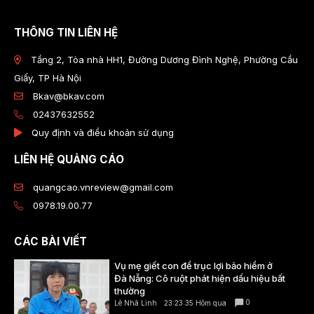
THÔNG TIN LIÊN HỆ
Tầng 2, Tòa nhà HH1, Đường Dương Đình Nghệ, Phường Cầu
Giấy, TP Hà Nội
Bkav@bkav.com
02437632552
Quy định và điều khoản sử dụng
LIÊN HỆ QUẢNG CÁO
quangcao.vnreview@gmail.com
0978.19.00.77
CÁC BÀI VIẾT
Vụ mẹ giết con để trục lợi bảo hiểm ở
Đà Nẵng: Cô ruột phát hiện dấu hiệu bất
thường
0
Lê Nhã Linh
23:23:35 Hôm qua