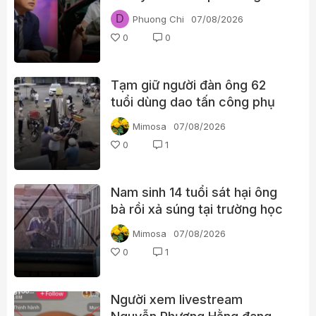
đã đi qua Ngân Lượng như thế
D
Phuong Chi
07/08/2026
nào?
0
0
Tạm giữ người đàn ông 62
tuổi dùng dao tấn công phụ
nữ giữa chợ
Mimosa
07/08/2026
0
1
Nam sinh 14 tuổi sát hại ông
bà rồi xả súng tại trường học
Thái Lan
Mimosa
07/08/2026
0
1
Người xem livestream