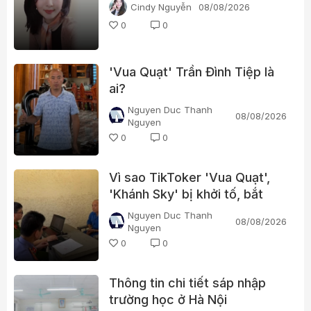
Cindy Nguyễn
08/08/2026
0
0
'Vua Quạt' Trần Đình Tiệp là
ai?
Nguyen Duc Thanh
08/08/2026
Nguyen
0
0
Vì sao TikToker 'Vua Quạt',
'Khánh Sky' bị khởi tố, bắt
tạm giam?
Nguyen Duc Thanh
08/08/2026
Nguyen
0
0
Thông tin chi tiết sáp nhập
trường học ở Hà Nội