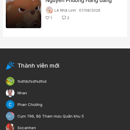
Nguyễn Phương Hằng đang
tìm kiếm điều gì?
Lê Nhã Linh
07/08/2026
1
2
Thành viên mới
fsdfdsfsdfsdfsd
Nhan
Phan Chương
Cụm 796, Bộ Tham mưu Quân khu 5
Socanhen