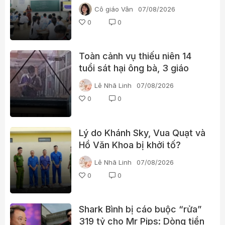
Cô giáo Vân
07/08/2026
0
0
Toàn cảnh vụ thiếu niên 14
tuổi sát hại ông bà, 3 giáo
viên và 3 học sinh
Lê Nhã Linh
07/08/2026
0
0
Lý do Khánh Sky, Vua Quạt và
Hồ Văn Khoa bị khởi tố?
Lê Nhã Linh
07/08/2026
0
0
Shark Bình bị cáo buộc “rửa”
319 tỷ cho Mr Pips: Dòng tiền