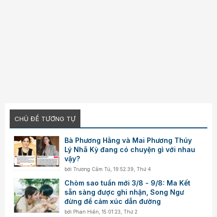
CHỦ ĐỀ TƯƠNG TỰ
Bà Phương Hằng và Mai Phương Thúy
Lý Nhã Kỳ đang có chuyện gì với nhau
vậy?
bởi
Trương Cẩm Tú
,
19:52:39, Thứ 4
Chòm sao tuần mới 3/8 - 9/8: Ma Kết
sẵn sàng được ghi nhận, Song Ngư
đừng để cảm xúc dẫn đường
bởi
Phan Hiền
,
15:01:23, Thứ 2