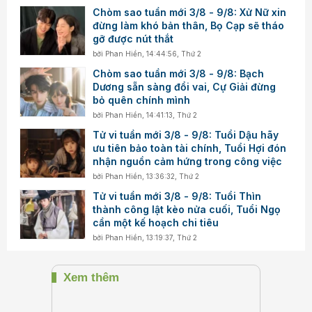
Chòm sao tuần mới 3/8 - 9/8: Xử Nữ xin
đừng làm khó bản thân, Bọ Cạp sẽ tháo
gỡ được nút thắt
bởi
Phan Hiền
,
14:44:56, Thứ 2
Chòm sao tuần mới 3/8 - 9/8: Bạch
Dương sẵn sàng đổi vai, Cự Giải đừng
bỏ quên chính mình
bởi
Phan Hiền
,
14:41:13, Thứ 2
Tử vi tuần mới 3/8 - 9/8: Tuổi Dậu hãy
ưu tiên bảo toàn tài chính, Tuổi Hợi đón
nhận nguồn cảm hứng trong công việc
bởi
Phan Hiền
,
13:36:32, Thứ 2
Tử vi tuần mới 3/8 - 9/8: Tuổi Thìn
thành công lật kèo nửa cuối, Tuổi Ngọ
cần một kế hoạch chi tiêu
bởi
Phan Hiền
,
13:19:37, Thứ 2