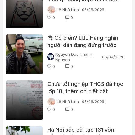
gái gọi cho trọng tài, cảnh sát
Lê Nhã Linh
06/08/2026
đột kích trụ sở
0
0
😎 Có biến? 👮🏻‍♂️ Hàng nghìn
người dân đang đứng trước
nhà Huấn “hoa hồng”?
Nguyen Duc Thanh
06/08/2026
Nguyen
0
0
Chưa tốt nghiệp THCS đã học
lớp 10, thêm chi tiết bất
thường trong học bạ một lãnh
Lê Nhã Linh
05/08/2026
đạo xã ở Quảng Trị
0
0
Hà Nội sắp cải tạo 131 vòm