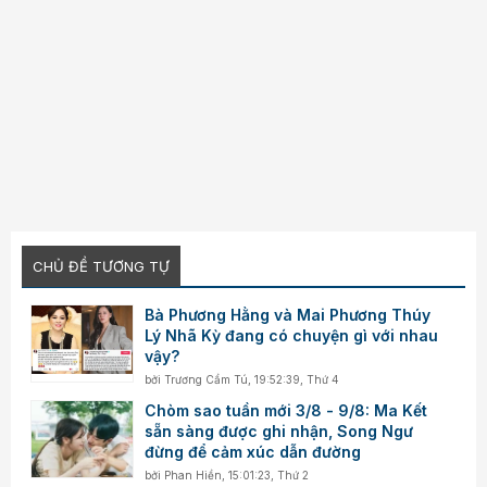
CHỦ ĐỀ TƯƠNG TỰ
Bà Phương Hằng và Mai Phương Thúy
Lý Nhã Kỳ đang có chuyện gì với nhau
vậy?
bởi
Trương Cẩm Tú
,
19:52:39, Thứ 4
Chòm sao tuần mới 3/8 - 9/8: Ma Kết
sẵn sàng được ghi nhận, Song Ngư
đừng để cảm xúc dẫn đường
bởi
Phan Hiền
,
15:01:23, Thứ 2