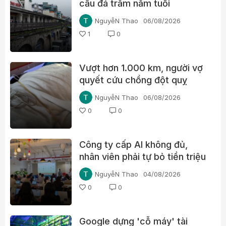
cầu đá trăm năm tuổi
NguyễN Thao
06/08/2026
1
0
Vượt hơn 1.000 km, người vợ
quyết cứu chồng đột quỵ
NguyễN Thao
06/08/2026
0
0
Công ty cấp AI không đủ,
nhân viên phải tự bỏ tiền triệu
mỗi tháng
NguyễN Thao
04/08/2026
0
0
Google dựng 'cỗ máy' tài