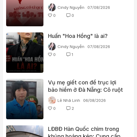
thế nào?
Cindy Nguyễn
07/08/2026
0
0
Huấn "Hoa Hồng" là ai?
Cindy Nguyễn
07/08/2026
0
1
Vụ mẹ giết con để trục lợi
bảo hiểm ở Đà Nẵng: Cô ruột
phát hiện dấu hiệu bất thường
Lê Nhã Linh
06/08/2026
0
2
LĐBĐ Hàn Quốc chìm trong
khủng hoảng kép: Cung cấp