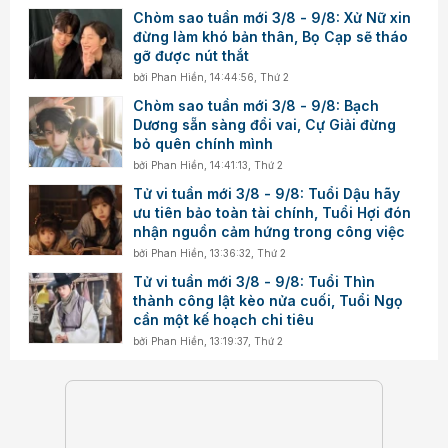
Chòm sao tuần mới 3/8 - 9/8: Xử Nữ xin
đừng làm khó bản thân, Bọ Cạp sẽ tháo
gỡ được nút thắt
bởi
Phan Hiền
,
14:44:56, Thứ 2
Chòm sao tuần mới 3/8 - 9/8: Bạch
Dương sẵn sàng đổi vai, Cự Giải đừng
bỏ quên chính mình
bởi
Phan Hiền
,
14:41:13, Thứ 2
Tử vi tuần mới 3/8 - 9/8: Tuổi Dậu hãy
ưu tiên bảo toàn tài chính, Tuổi Hợi đón
nhận nguồn cảm hứng trong công việc
bởi
Phan Hiền
,
13:36:32, Thứ 2
Tử vi tuần mới 3/8 - 9/8: Tuổi Thìn
thành công lật kèo nửa cuối, Tuổi Ngọ
cần một kế hoạch chi tiêu
bởi
Phan Hiền
,
13:19:37, Thứ 2