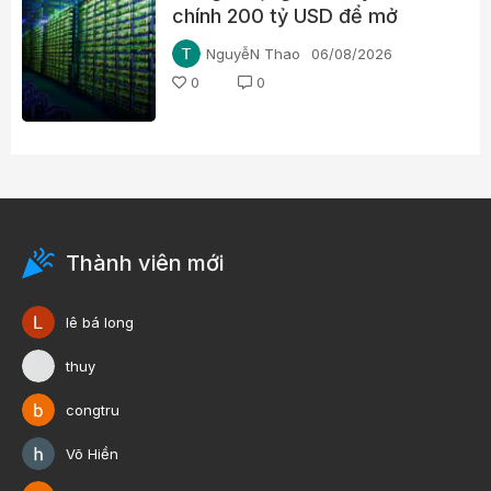
chính 200 tỷ USD để mở
đường cho chip AI, thách
NguyễN Thao
06/08/2026
thức Nvidia
0
0
Thành viên mới
lê bá long
thuy
congtru
Võ Hiền