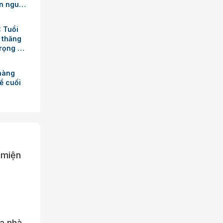
ận nguồn
ệc
: Tuổi
 thăng
rọng với
 hàng
để cuối
 miện
a nhà