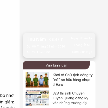
Ngày:
Nhâm Tý
Thứ Năm
08:47:12
Tháng:
Ất Mùi
DL:
06 Tháng 08 năm 2026
Năm:
Bính Ngọ
AL:
24 Tháng 06
Vừa bình luận
Khởi tố Chủ tịch công ty
"nổ" sở hữu hàng chục
tỉ Euro
328 thí sinh Chuyên
 bộ nhớ
Tuyên Quang đăng ký
n giản:
vào những trường đại
học nào?