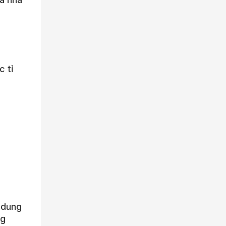
c tỉ
 dung
ng