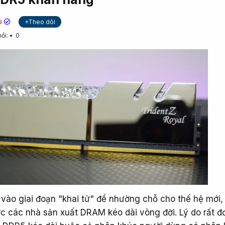
ú
+Theo dõi
hồi:
0
vào giai đoạn "khai tử" để nhường chỗ cho thế hệ mới,
 các nhà sản xuất DRAM kéo dài vòng đời. Lý do rất đơ