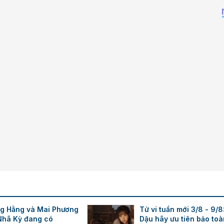
Times New Roman
Trebuchet MS
Verdana
g Hằng và Mai Phương
Tử vi tuần mới 3/8 - 9/8
Nhã Kỳ đang có
Dậu hãy ưu tiên bảo toà