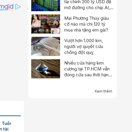
tài chính 200 tỷ USD để
mở đường cho chip AI,
thách thức Nvidia
Mai Phương Thúy giàu
cỡ nào mà chi 120 tỷ
mua nhà tặng em gái?
Vượt hơn 1.000 km,
người vợ quyết cứu
chồng đột quỵ
Nhiều cửa hàng kim
cương tại TP.HCM vẫn
đóng cửa sau thời hạn
tạm nghỉ
Xem thêm
: Tuổi
n tài