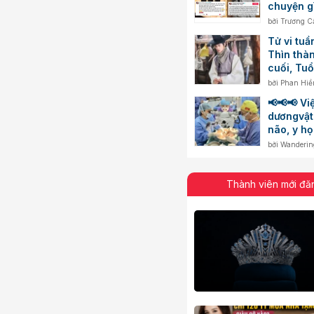
chuyện g
bởi
Trương C
Tử vi tuầ
Thìn thà
cuối, Tuổ
hoạch chi
bởi
Phan Hiề
📢📢📢 Vi
dươngvật 
não, y họ
thêm một
bởi
Wanderin
Thành viên mới đă