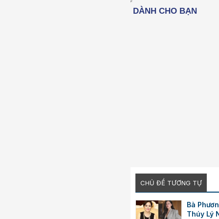
26
CHỦ ĐỀ TƯƠNG TỰ
Bà Phươn
Thúy Lý 