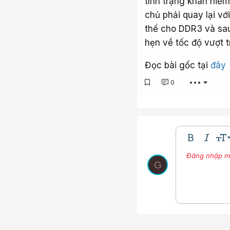
tình trạng khan hiế
chủ phải quay lại v
thế cho DDR3 và sau
hẹn về tốc độ vượt t
Đọc bài gốc tại
đây
0
•••
9
Bold
In nghi
Kíc
10
Đăng nhập một
Nhúng thư vi
Màu ch
Phô
G
12
15
18
22