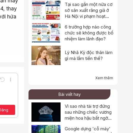
 lẫn máy
Tại sao gần một nửa cơ
4, thay
sở sản xuất răng giả ở
Hà Nội vi phạm hoạt
với hứa
động?
6 trường hợp nào công
chức sẽ không được bổ
nhiệm làm lãnh đạo?
Lý Nhã Kỳ độc thân làm
gì mà lắm tiền thế?
Xem thêm
Undo
Thêm tùy chọn…
Lưu nháp
e
a định dạng
Toggle BB code
Bài viết hay
Xóa bản thảo
ảo
Vì sao nhà tài trợ đứng
Đăng
sau những chiếc vương
miện hoa hậu bất ngờ
thông báo dừng hoạt
Google dựng 'cỗ máy'
động?