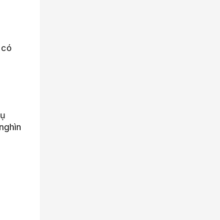
 có
Vụ
nghìn