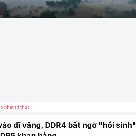
p nhật tri thức
vào dĩ vãng, DDR4 bất ngờ "hồi sinh"
DDR5 khan hàng