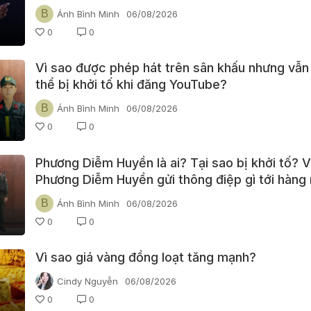
video?
B
Ánh Bình Minh
06/08/2026
0
0
Vì sao được phép hát trên sân khấu nhưng vẫn
thể bị khởi tố khi đăng YouTube?
B
Ánh Bình Minh
06/08/2026
0
0
Phương Diễm Huyền là ai? Tại sao bị khởi tố? 
Phương Diễm Huyền gửi thông điệp gì tới hàng 
YouTuber Việt Nam?
B
Ánh Bình Minh
06/08/2026
0
0
Vì sao giá vàng đồng loạt tăng mạnh?
Cindy Nguyễn
06/08/2026
0
0