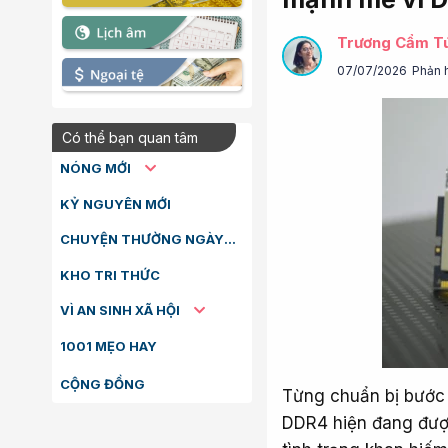
Trương Cẩm T
07/07/2026
Phản 
Có thể bạn quan tâm
NÓNG MỚI
KỶ NGUYÊN MỚI
CHUYỆN THƯỜNG NGÀY
KHO TRI THỨC
VÌ AN SINH XÃ HỘI
1001 MẸO HAY
CỘNG ĐỒNG
Từng chuẩn bị bước 
DDR4 hiện đang được