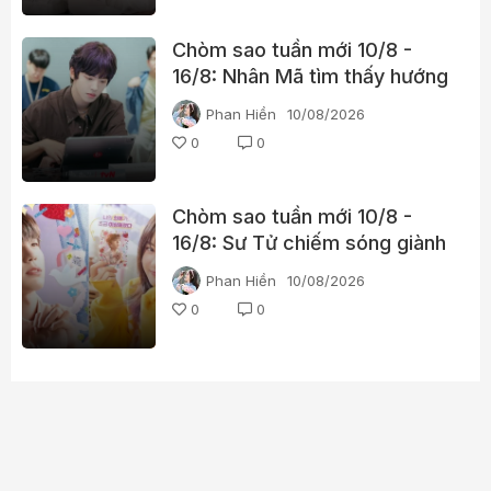
Chòm sao tuần mới 10/8 -
16/8: Nhân Mã tìm thấy hướng
thênh thang, Bảo Bình khởi
Phan Hiền
10/08/2026
động kế hoạch cũ
0
0
Chòm sao tuần mới 10/8 -
16/8: Sư Tử chiếm sóng giành
spotlight, Thiên Bình có
Phan Hiền
10/08/2026
duyên gặp người đặc biệt
0
0