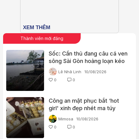
Thành viên mới đăng
Sốc: Cần thủ đang câu cá ven
sông Sài Gòn hoảng loạn kéo
trúng thi thể người phụ nữ
Lê Nhã Linh
10/08/2026
0
0
Công an mật phục bắt ‘hot
girl' xinh đẹp nhét ma túy
trong hộp kẹo
Mimosa
10/08/2026
0
0