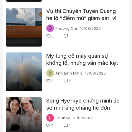
Vụ thi Chuyên Tuyên Quang
hé lộ “điểm mù” giám sát, vì
sao không ai phát hiện kịp
D
Phuong Chi
10/08/2026
thời?
0
1
Mỹ tung cỗ máy quân sự
khổng lồ, nhưng vẫn mắc kẹt
trong bài toán Iran
B
Ánh Bình Minh
10/08/2026
0
2
Song Hye-kyo chứng minh áo
sơ mi trắng chẳng hề đơn
điệu, chỉ cần phối cùng chân
Chubby
10/08/2026
váy và một đôi giày lười là đã
0
1
đủ thanh lịch, sành điệu