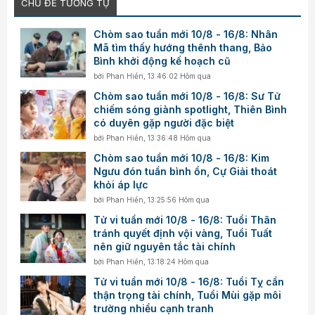
CHỦ ĐỀ TƯƠNG TỰ
Chòm sao tuần mới 10/8 - 16/8: Nhân
Mã tìm thấy hướng thênh thang, Bảo
Bình khởi động kế hoạch cũ
bởi
Phan Hiền
,
13:46:02 Hôm qua
Chòm sao tuần mới 10/8 - 16/8: Sư Tử
chiếm sóng giành spotlight, Thiên Bình
có duyên gặp người đặc biệt
bởi
Phan Hiền
,
13:36:48 Hôm qua
Chòm sao tuần mới 10/8 - 16/8: Kim
Ngưu đón tuần bình ổn, Cự Giải thoát
khỏi áp lực
bởi
Phan Hiền
,
13:25:56 Hôm qua
Tử vi tuần mới 10/8 - 16/8: Tuổi Thân
tránh quyết định vội vàng, Tuổi Tuất
nên giữ nguyên tắc tài chính
bởi
Phan Hiền
,
13:18:24 Hôm qua
Tử vi tuần mới 10/8 - 16/8: Tuổi Tỵ cần
thận trọng tài chính, Tuổi Mùi gặp môi
trường nhiều cạnh tranh