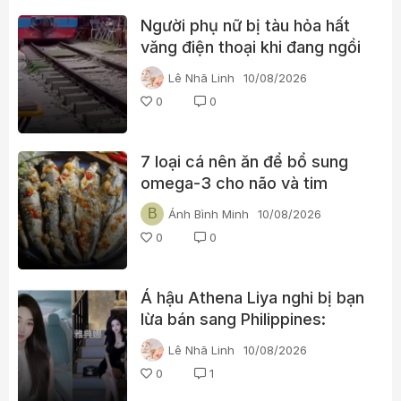
Người phụ nữ bị tàu hỏa hất
văng điện thoại khi đang ngồi
sát đường ray ở phố đường
Lê Nhã Linh
10/08/2026
tàu Văn Miếu
0
0
7 loại cá nên ăn để bổ sung
omega-3 cho não và tim
B
Ánh Bình Minh
10/08/2026
0
0
Á hậu Athena Liya nghi bị bạn
lừa bán sang Philippines:
Những tình tiết mới hé lộ sau
Lê Nhã Linh
10/08/2026
3 năm mất tích
0
1