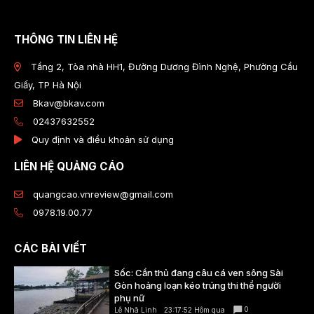
THÔNG TIN LIÊN HỆ
Tầng 2, Tòa nhà HH1, Đường Dương Đình Nghệ, Phường Cầu
Giấy, TP Hà Nội
Bkav@bkav.com
02437632552
Quy định và điều khoản sử dụng
LIÊN HỆ QUẢNG CÁO
quangcao.vnreview@gmail.com
0978.19.00.77
CÁC BÀI VIẾT
Sốc: Cần thủ đang câu cá ven sông Sài
Gòn hoảng loạn kéo trúng thi thể người
phụ nữ
0
Lê Nhã Linh
23:17:52 Hôm qua