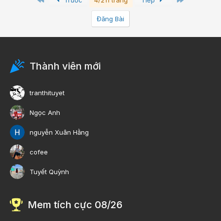
Trước
4/211 trang
Tiếp
Đăng Bài
Thành viên mới
tranthituyet
Ngọc Anh
nguyễn Xuân Hằng
cofee
Tuyết Quỳnh
Mem tích cực 08/26