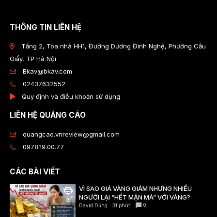
THÔNG TIN LIÊN HỆ
Tầng 2, Tòa nhà HH1, Đường Dương Đình Nghệ, Phường Cầu
Giấy, TP Hà Nội
Bkav@bkav.com
02437632552
Quy định và điều khoản sử dụng
LIÊN HỆ QUẢNG CÁO
quangcao.vnreview@gmail.com
0978.19.00.77
CÁC BÀI VIẾT
VÌ SAO GIÁ VÀNG GIẢM NHƯNG NHIỀU
NGƯỜI LẠI “HẾT MẶN MÀ” VỚI VÀNG?
0
David Dũng
31 phút