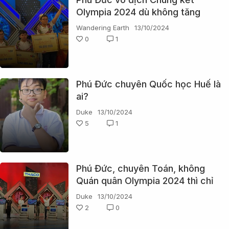
Olympia 2024 dù không tăng
được điểm nào ở vòng Về đích
Wandering Earth
13/10/2024
và hơn Á quân chỉ 5 điểm
0
1
Phú Đức chuyên Quốc học Huế là
ai?
Duke
13/10/2024
5
1
Phú Đức, chuyên Toán, không
Quán quân Olympia 2024 thì chỉ
có thể là định mệnh!
Duke
13/10/2024
2
0