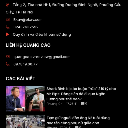
Tầng 2, Tòa nhà HH1, Đường Dương Đình Nghệ, Phường Cầu
Giấy, TP Hà Nội
Bkav@bkav.com
02437632552
Quy định và điều khoản sử dụng
LIÊN HỆ QUẢNG CÁO
quangcao.vnreview@gmail.com
0978.19.00.77
CÁC BÀI VIẾT
Shark Bình bị cáo buộc “rửa” 319 tỷ cho
Mr Pips: Dòng tiền đã đi qua Ngân
Lượng như thế nào?
0
Phuong Chi
17:25:41
Tạm giữ người đàn ông 62 tuổi dùng
dao tấn công phụ nữ giữa chợ
0
Mimosa
17:04:31