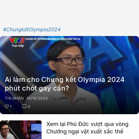
#ChungkếtOlympia2024
Ai làm cho Chung kết Olympia 2024
phút chót gay cấn?
THI NHÂN
14/10/2024
1
0
Xem lại Phú Đức vượt qua vòng
Chướng ngại vật xuất sắc thế
nào