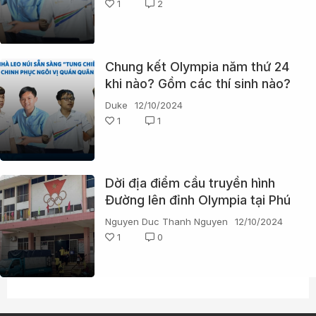
1
2
Chung kết Olympia năm thứ 24
khi nào? Gồm các thí sinh nào?
Duke
12/10/2024
1
1
Dời địa điểm cầu truyền hình
Đường lên đỉnh Olympia tại Phú
Yên vì dự báo mưa
Nguyen Duc Thanh Nguyen
12/10/2024
1
0