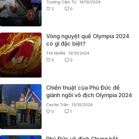
Trương Cẩm Tú
14/10/2024
2
0
Vòng nguyệt quế Olympia 2024
có gì đặc biệt?
THI NHÂN
13/10/2024
0
0
Chiến thuật của Phú Đức để
giành ngôi vô địch Olympia 2024
có đáng bị chỉ trích?
Cecile Trần
13/10/2024
0
1
Phú Đức vô địch Chung kết