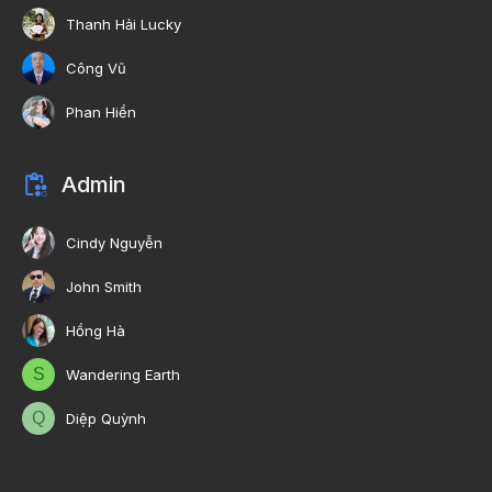
Thanh Hải Lucky
Công Vũ
Phan Hiền
Admin
Cindy Nguyễn
John Smith
Hồng Hà
S
Wandering Earth
Q
Diệp Quỳnh