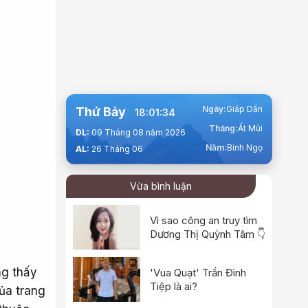
Ngày:
Giáp Dần
Thứ Bảy
18:01:35
Tháng:
Ất Mùi
DL:
09 Tháng 08 năm 2026
Năm:
Bính Ngọ
AL:
26 Tháng 06
Vừa bình luận
Vì sao công an truy tìm
Dương Thị Quỳnh Tâm 👇
ng thấy
'Vua Quạt' Trần Đình
Tiệp là ai?
của trang