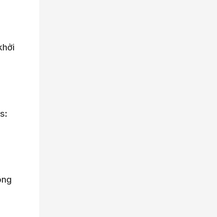
khởi
s:
ông