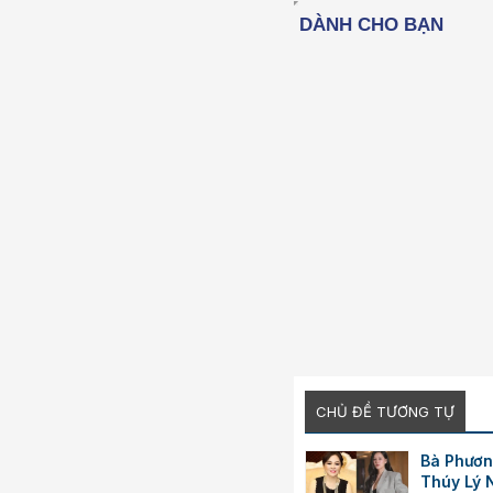
26
CHỦ ĐỀ TƯƠNG TỰ
Bà Phươn
Thúy Lý 