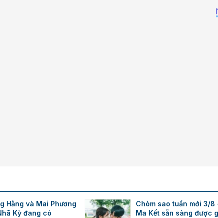
Times New Roman
Trebuchet MS
Verdana
g Hằng và Mai Phương
Chòm sao tuần mới 3/8 
Nhã Kỳ đang có
Ma Kết sẵn sàng được g