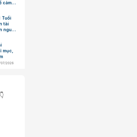
ể cảm
: Tuổi
n tài
ận nguồn
ệc
i
ỉ mục,
ảm
/07/2026
👇