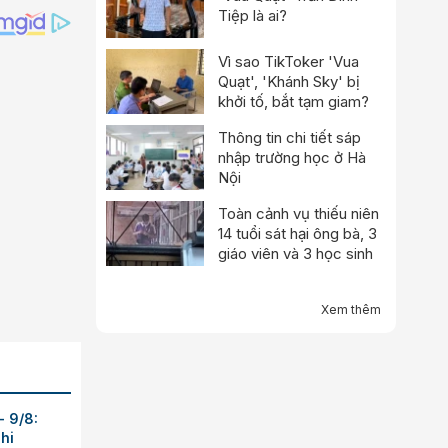
Tiệp là ai?
Vì sao TikToker 'Vua
Quạt', 'Khánh Sky' bị
khởi tố, bắt tạm giam?
Thông tin chi tiết sáp
nhập trường học ở Hà
Nội
Toàn cảnh vụ thiếu niên
14 tuổi sát hại ông bà, 3
giáo viên và 3 học sinh
Xem thêm
- 9/8:
hi