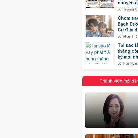
chuyện g
bởi
Trương C
Chòm sao
Bạch Dươ
Cự Giải 
mình
bởi
Phan Hiề
Tại sao l
tháng còn
kỳ mới n
bởi
Hue Hoa
Thành viên mới đă