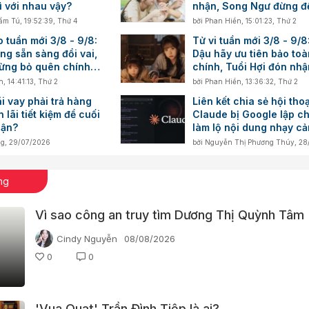
ì với nhau vậy?
nhận, Song Ngư đừng đ
xúc dẫn đường
ẩm Tú
,
19:52:39, Thứ 4
bởi
Phan Hiền
,
15:01:23, Thứ 2
 tuần mới 3/8 - 9/8:
Tử vi tuần mới 3/8 - 9/8
ng sẵn sàng đổi vai,
Dậu hãy ưu tiên bảo toà
đừng bỏ quên chính
chính, Tuổi Hợi đón nh
cảm hứng trong công vi
n
,
14:41:13, Thứ 2
bởi
Phan Hiền
,
13:36:32, Thứ 2
ãi vay phải trả hàng
Liên kết chia sẻ hội thoạ
 lãi tiết kiệm để cuối
Claude bị Google lập ch
hận?
làm lộ nội dung nhạy c
ng
,
29/07/2026
bởi
Nguyễn Thị Phương Thúy
,
28
ng
Vì sao công an truy tìm Dương Thị Quỳnh Tâm 
Cindy Nguyễn
08/08/2026
0
0
'Vua Quạt' Trần Đình Tiệp là ai?