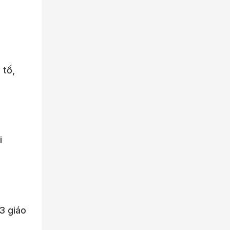
 tố,
i
 3 giáo