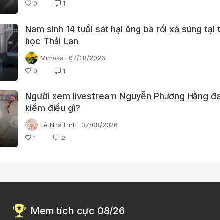
0
1
Nam sinh 14 tuổi sát hại ông bà rồi xả súng tại
học Thái Lan
Mimosa
07/08/2026
0
1
Người xem livestream Nguyễn Phương Hằng đa
kiếm điều gì?
Lê Nhã Linh
07/08/2026
1
2
Mem tích cực 08/26