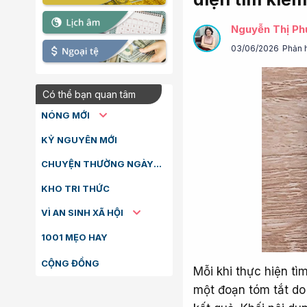
Nguyễn Thị Ph
03/06/2026
Phản 
Có thể bạn quan tâm
NÓNG MỚI
KỶ NGUYÊN MỚI
CHUYỆN THƯỜNG NGÀY
KHO TRI THỨC
VÌ AN SINH XÃ HỘI
1001 MẸO HAY
CỘNG ĐỒNG
Mỗi khi thực hiện tì
một đoạn tóm tắt do 