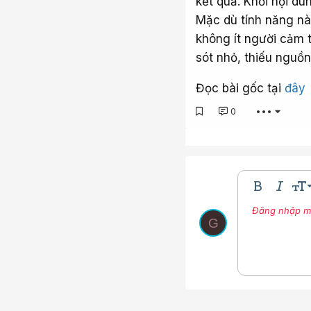
kết quả. Khối nội d
Mặc dù tính năng nà
không ít người cảm t
sót nhỏ, thiếu nguồn
Đọc bài gốc tại
đây
0
•••
9
Bold
In nghi
Kíc
10
Đăng nhập một
Nhúng thư vi
Màu ch
Phô
G
12
15
18
22