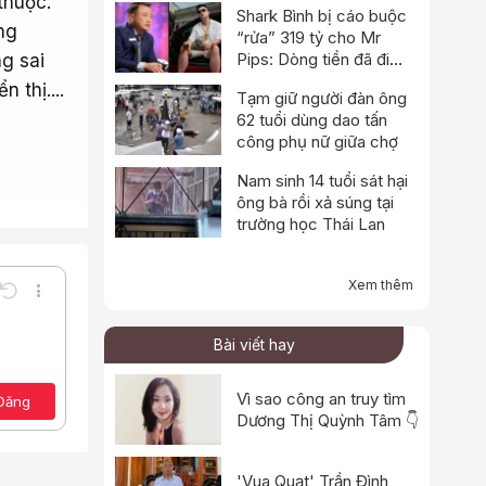
thuộc.
Shark Bình bị cáo buộc
ng
“rửa” 319 tỷ cho Mr
Pips: Dòng tiền đã đi
ng sai
qua Ngân Lượng như thế
 thị....
Tạm giữ người đàn ông
nào?
62 tuổi dùng dao tấn
công phụ nữ giữa chợ
Nam sinh 14 tuổi sát hại
ông bà rồi xả súng tại
trường học Thái Lan
Xem thêm
Undo
Thêm tùy chọn…
Lưu nháp
e
a định dạng
Toggle BB code
Bài viết hay
Xóa bản thảo
ảo
Vì sao công an truy tìm
Đăng
Dương Thị Quỳnh Tâm 👇
'Vua Quạt' Trần Đình