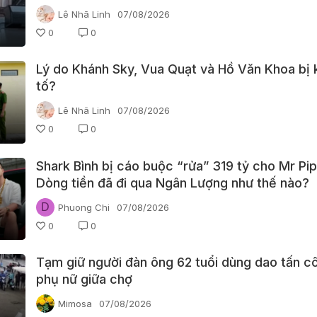
Lê Nhã Linh
07/08/2026
0
0
Lý do Khánh Sky, Vua Quạt và Hồ Văn Khoa bị 
tố?
Lê Nhã Linh
07/08/2026
0
0
Shark Bình bị cáo buộc “rửa” 319 tỷ cho Mr Pip
Dòng tiền đã đi qua Ngân Lượng như thế nào?
D
Phuong Chi
07/08/2026
0
0
Tạm giữ người đàn ông 62 tuổi dùng dao tấn c
phụ nữ giữa chợ
Mimosa
07/08/2026