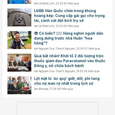
bởi
Lê Nhã Linh
,
23:23:35 Hôm qua
LĐBĐ Hàn Quốc chìm trong khủng
hoảng kép: Cung cấp gái gọi cho trọng
tài, cảnh sát đột kích trụ sở
bởi
Lê Nhã Linh
,
23:10:28 Hôm qua
😎 Có biến? 👮🏻‍♂️ Hàng nghìn người dân
đang đứng trước nhà Huấn “hoa
hồng”?
bởi
Nguyen Duc Thanh Nguyen
,
22:00:27 Hôm qua
Quá bất nhân! Khởi tố 2 đối tượng trộn
thuốc giảm đau Paracetamol vào thuốc
Đông y, nổ chữa bách bệnh
bởi
Nguyen Duc Thanh Nguyen
,
19:55:34 Hôm qua
Lột mặt lũ ‘ác quỷ’ giết, đốt, phi tang
chủ nợ man rợ nhất trong lịch sử
bởi
Mimosa
,
17:24:08 Hôm qua