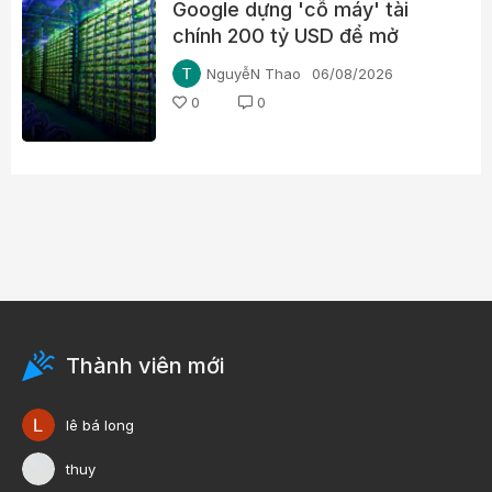
Google dựng 'cỗ máy' tài
chính 200 tỷ USD để mở
đường cho chip AI, thách
NguyễN Thao
06/08/2026
thức Nvidia
0
0
Thành viên mới
lê bá long
thuy