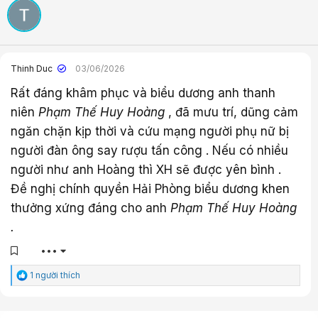
ú
c
:
Thinh Duc
03/06/2026
Rất đáng khâm phục và biểu dương anh thanh
niên
Phạm Thế Huy Hoàng
, đã mưu trí, dũng cảm
ngăn chặn kịp thời và cứu mạng người phụ nữ bị
người đàn ông say rượu tấn công . Nếu có nhiều
người như anh Hoàng thì XH sẽ được yên bình .
Đề nghị chính quyền Hải Phòng biểu dương khen
thưởng xứng đáng cho anh
Phạm Thế Huy Hoàng
.
•••
C
1 người thích
ả
m
x