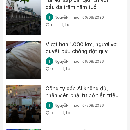
Hà Nội sắp cải tạo 131 vòm
cầu đá trăm năm tuổi
NguyễN Thao
06/08/2026
1
0
Vượt hơn 1.000 km, người vợ
quyết cứu chồng đột quỵ
NguyễN Thao
06/08/2026
0
0
Công ty cấp AI không đủ,
nhân viên phải tự bỏ tiền triệu
mỗi tháng
NguyễN Thao
04/08/2026
0
0