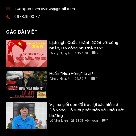
quangcao.vnreview@gmail.com
0978.19.00.77
CÁC BÀI VIẾT
Lịch nghỉ Quốc khánh 2026 với công
nhân, lao động như thế nào?
0
Cindy Nguyễn
08:26:01
Huấn "Hoa Hồng" là ai?
1
Cindy Nguyễn
06:30:31
Vụ mẹ giết con để trục lợi bảo hiểm ở
Đà Nẵng: Cô ruột phát hiện dấu hiệu bất
thường
2
Lê Nhã Linh
23:23:35 Hôm qua