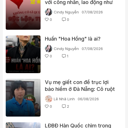
với công nhân, lao động như
thế nào?
Cindy Nguyễn
07/08/2026
0
0
Huấn "Hoa Hồng" là ai?
Cindy Nguyễn
07/08/2026
0
1
Vụ mẹ giết con để trục lợi
bảo hiểm ở Đà Nẵng: Cô ruột
phát hiện dấu hiệu bất thường
Lê Nhã Linh
06/08/2026
0
2
LĐBĐ Hàn Quốc chìm trong