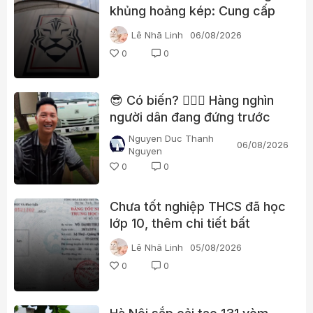
khủng hoảng kép: Cung cấp
gái gọi cho trọng tài, cảnh sát
Lê Nhã Linh
06/08/2026
đột kích trụ sở
0
0
😎 Có biến? 👮🏻‍♂️ Hàng nghìn
người dân đang đứng trước
nhà Huấn “hoa hồng”?
Nguyen Duc Thanh
06/08/2026
Nguyen
0
0
Chưa tốt nghiệp THCS đã học
lớp 10, thêm chi tiết bất
thường trong học bạ một lãnh
Lê Nhã Linh
05/08/2026
đạo xã ở Quảng Trị
0
0