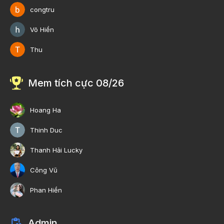
congtru
Võ Hiền
Thu
Mem tích cực 08/26
Hoang Ha
Thinh Duc
Thanh Hải Lucky
Công Vũ
Phan Hiền
Admin