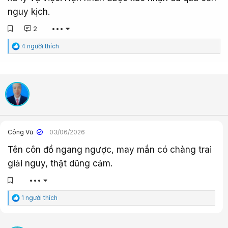
nguy kịch.
2
•••
C
4 người thích
ả
m
x
ú
c
:
Công Vũ
03/06/2026
Tên côn đồ ngang ngược, may mắn có chàng trai
giải nguy, thật dũng cảm.
•••
C
1 người thích
ả
m
x