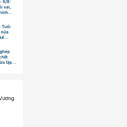
- 9/8:
i vai,
hính
: Tuổi
o nửa
kế
 ghép
chết
ừa lập
 Vương