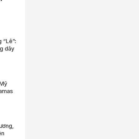
 “Lê”:
ng dây
 Mỹ
Hamas
ương,
ên