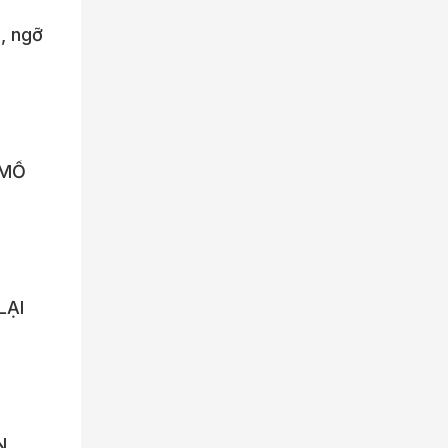
, ngỡ
 MỔ
LẠI
N