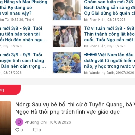
g Hằng và Mai Phương
Chòm sao tuần mới 3/8 
Nhã Kỳ đang có
Bạch Dương sẵn sàng đổ
ì với nhau vậy?
Cự Giải đừng bỏ quên c
mình
ẩm Tú
,
19:52:39, Thứ 4
bởi
Phan Hiền
,
03/08/2026
n mới 3/8 - 9/8: Tuổi
Tử vi tuần mới 3/8 - 9/8
u tiên bảo toàn tài
Thìn thành công lật kè
uổi Hợi đón nhận nguồn
cuối, Tuổi Ngọ cần một 
 trong công việc
hoạch chi tiêu
n
,
03/08/2026
bởi
Phan Hiền
,
03/08/2026
n mới 3/8 - 9/8: Tuổi
📢📢📢 Việt Nam lần đầu
huyện tình cảm thăng
dươngvật từ người hiến 
 Dần nên cẩn trọng với
não, y học trong nước v
g số dư
thêm một cột mốc mới
n
,
03/08/2026
bởi
Wandering Earth
,
29/07/2026
ng
Nóng: Sau vụ bê bối thi cử ở Tuyên Quang, bà
Ngọc Hà thôi phụ trách lĩnh vực giáo dục
D
Phuong Chi
10/08/2026
0
0