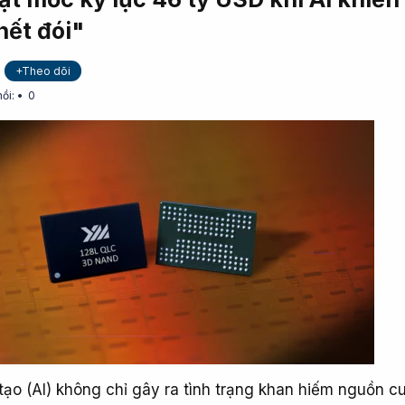
hết đói"
+Theo dõi
hồi:
0
 tạo (AI) không chỉ gây ra tình trạng khan hiếm nguồn c