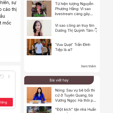
hiên, sự
Từ hiện tượng Nguyễn
Phương Hằng: Vì sao
o cáo thị
livestream càng gây
cầu
tranh cãi càng dễ “bùng
ạt mốc
nổ”?
Vì sao công an truy tìm
Dương Thị Quỳnh Tâm 👇
'Vua Quạt' Trần Đình
Tiệp là ai?
Xem thêm
Undo
Thêm tùy chọn…
Bài viết hay
Lưu nháp
e
a định dạng
Toggle BB code
Nóng: Sau vụ bê bối thi
Xóa bản thảo
cử ở Tuyên Quang, bà
ảo
Vương Ngọc Hà thôi phụ
Đăng
trách lĩnh vực giáo dục
“Đột kích” tận nhà Huấn