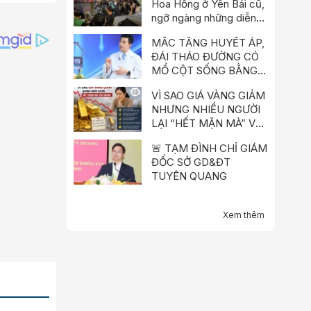
Hoa Hồng ở Yên Bái cũ,
ngỡ ngàng những diễn
biến sau đó
MẮC TĂNG HUYẾT ÁP,
ĐÁI THÁO ĐƯỜNG CÓ
MỔ CỘT SỐNG BẰNG
ROBOT ĐƯỢC KHÔNG?
VÌ SAO GIÁ VÀNG GIẢM
NHƯNG NHIỀU NGƯỜI
LẠI “HẾT MẶN MÀ” VỚI
VÀNG?
🚨 TẠM ĐÌNH CHỈ GIÁM
ĐỐC SỞ GD&ĐT
TUYÊN QUANG
Xem thêm