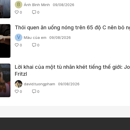
điểm
B
Ánh Bình Minh
09/08/2026
0
0
Thói quen ăn uống nóng trên 65 độ C nên bỏ n
V
Màu của em
09/08/2026
0
0
Lời khai của một tù nhân khét tiếng thế giới: J
Fritzl
david.tuongpham
09/08/2026
0
0