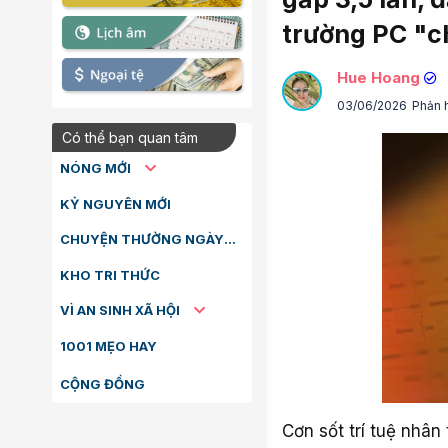
trường PC "c
Hue Hoang
03/06/2026
Phản 
Có thể bạn quan tâm
NÓNG MỚI
KỶ NGUYÊN MỚI
CHUYỆN THƯỜNG NGÀY
KHO TRI THỨC
VÌ AN SINH XÃ HỘI
1001 MẸO HAY
CỘNG ĐỒNG
Cơn sốt trí tuệ nhân