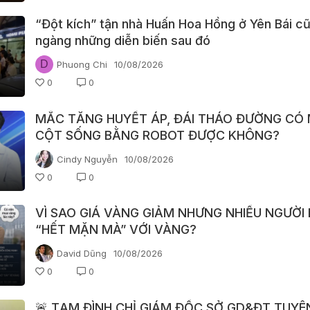
“Đột kích” tận nhà Huấn Hoa Hồng ở Yên Bái cũ
ngàng những diễn biến sau đó
D
Phuong Chi
10/08/2026
0
0
MẮC TĂNG HUYẾT ÁP, ĐÁI THÁO ĐƯỜNG CÓ
CỘT SỐNG BẰNG ROBOT ĐƯỢC KHÔNG?
Cindy Nguyễn
10/08/2026
0
0
VÌ SAO GIÁ VÀNG GIẢM NHƯNG NHIỀU NGƯỜI 
“HẾT MẶN MÀ” VỚI VÀNG?
David Dũng
10/08/2026
0
0
🚨 TẠM ĐÌNH CHỈ GIÁM ĐỐC SỞ GD&ĐT TUYÊ