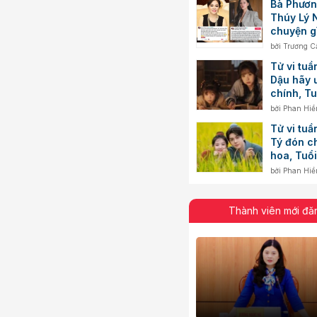
Bà Phươn
Thúy Lý 
chuyện g
bởi
Trương C
Tử vi tuầ
Dậu hãy ư
chính, T
cảm hứng
bởi
Phan Hiề
Tử vi tuầ
Tý đón c
hoa, Tuổi
biến độn
bởi
Phan Hiề
Thành viên mới đă