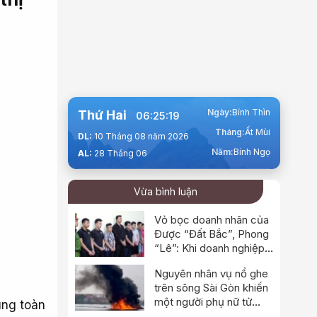
Ngày:
Bính Thìn
Thứ Hai
06:25:20
Tháng:
Ất Mùi
DL:
10 Tháng 08 năm 2026
Năm:
Bính Ngọ
AL:
28 Tháng 06
Vừa bình luận
Vỏ bọc doanh nhân của
Được “Đất Bắc”, Phong
“Lê”: Khi doanh nghiệp
trở thành “áo giáp” cho
Nguyên nhân vụ nổ ghe
đường dây đòi nợ thuê
trên sông Sài Gòn khiến
một người phụ nữ tử
ung toàn
vong