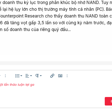
 doanh thu kỷ lục trong phân khúc bộ nhớ NAND. Tuy n
lại hệ lụy lớn cho thị trường máy tính cá nhân (PC). Bá
Counterpoint Research cho thấy doanh thu NAND toàn 
6 đã tăng vọt gấp 3,5 lần so với cùng kỳ năm trước, đ
n số doanh thu của riêng quý đầu...
Căn trái
Normal
Danh sách có thứ tự
êng
h thước
Thêm tùy chọn…
Danh sách
Căn lề
Paragraph format
Chèn liên kết
Chèn hình ảnh
Thêm tùy chọn…
Căn giữa
 lần thảo luận tẹt ga
Danh sách không có thứ tự
Arial
ện
ữ
ng chữ
Gạch ngang
Gạch chân
Inline code
Inline spoiler
Compare
Mặt cười
Media
Trích dẫn
Insert table
Insert horizontal lin
Spoiler
Mã
Redo
Xó
Căn phải
Thụt lề
Book Antiqua
Bản th
Justify text
Tăng lề
Courier New
Georgia