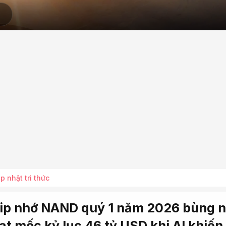
p nhật tri thức
ip nhớ NAND quý 1 năm 2026 bùng 
đạt mốc kỷ lục 46 tỷ USD khi AI khiến 