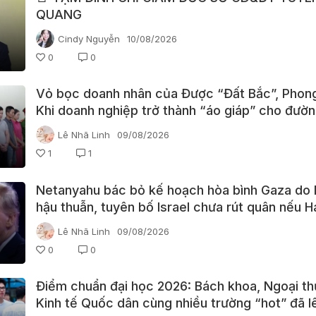
QUANG
Cindy Nguyễn
10/08/2026
0
0
Vỏ bọc doanh nhân của Được “Đất Bắc”, Phong
Khi doanh nghiệp trở thành “áo giáp” cho đườ
đòi nợ thuê
Lê Nhã Linh
09/08/2026
1
1
Netanyahu bác bỏ kế hoạch hòa bình Gaza do
hậu thuẫn, tuyên bố Israel chưa rút quân nếu 
chưa giải giáp
Lê Nhã Linh
09/08/2026
0
0
Điểm chuẩn đại học 2026: Bách khoa, Ngoại th
Kinh tế Quốc dân cùng nhiều trường “hot” đã l