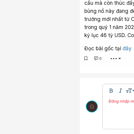
cầu mà còn thúc đẩy
bùng nổ này đang để 
trường mới nhất từ 
trong quý 1 năm 202
kỷ lục 46 tỷ USD. Co
Đọc bài gốc tại
đây
0
•••
9
Bold
In nghi
Kíc
10
Đăng nhập một
Nhúng thư vi
Màu ch
Phô
G
12
15
18