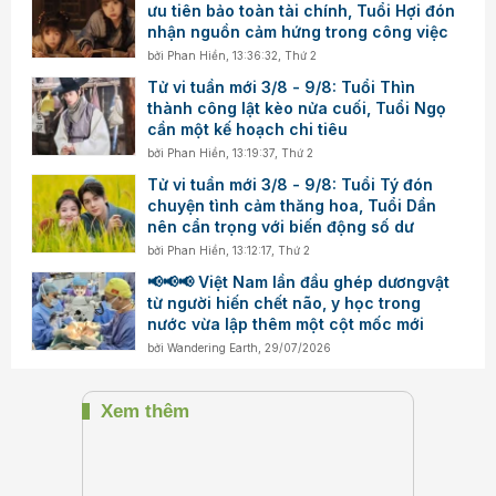
ưu tiên bảo toàn tài chính, Tuổi Hợi đón
nhận nguồn cảm hứng trong công việc
bởi
Phan Hiền
,
13:36:32, Thứ 2
Tử vi tuần mới 3/8 - 9/8: Tuổi Thìn
thành công lật kèo nửa cuối, Tuổi Ngọ
cần một kế hoạch chi tiêu
bởi
Phan Hiền
,
13:19:37, Thứ 2
Tử vi tuần mới 3/8 - 9/8: Tuổi Tý đón
chuyện tình cảm thăng hoa, Tuổi Dần
nên cẩn trọng với biến động số dư
bởi
Phan Hiền
,
13:12:17, Thứ 2
📢📢📢 Việt Nam lần đầu ghép dươngvật
từ người hiến chết não, y học trong
nước vừa lập thêm một cột mốc mới
bởi
Wandering Earth
,
29/07/2026