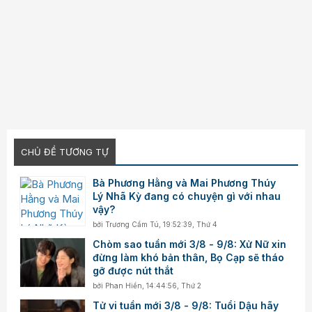
CHỦ ĐỀ TƯƠNG TỰ
Bà Phương Hằng và Mai Phương Thúy
Lý Nhã Kỳ đang có chuyện gì với nhau
vậy?
bởi
Trương Cẩm Tú
,
19:52:39, Thứ 4
Chòm sao tuần mới 3/8 - 9/8: Xử Nữ xin
đừng làm khó bản thân, Bọ Cạp sẽ tháo
gỡ được nút thắt
bởi
Phan Hiền
,
14:44:56, Thứ 2
Tử vi tuần mới 3/8 - 9/8: Tuổi Dậu hãy