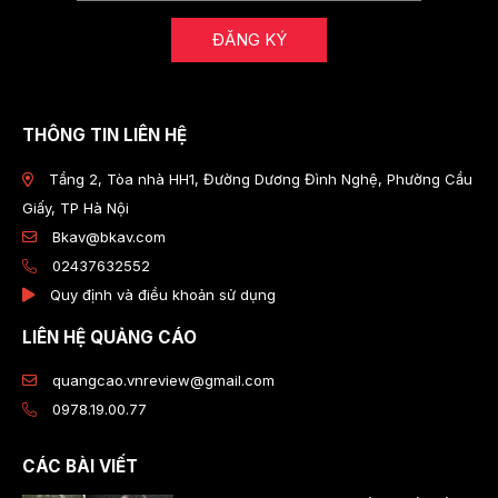
ĐĂNG KÝ
THÔNG TIN LIÊN HỆ
Tầng 2, Tòa nhà HH1, Đường Dương Đình Nghệ, Phường Cầu
Giấy, TP Hà Nội
Bkav@bkav.com
02437632552
Quy định và điều khoản sử dụng
LIÊN HỆ QUẢNG CÁO
quangcao.vnreview@gmail.com
0978.19.00.77
CÁC BÀI VIẾT