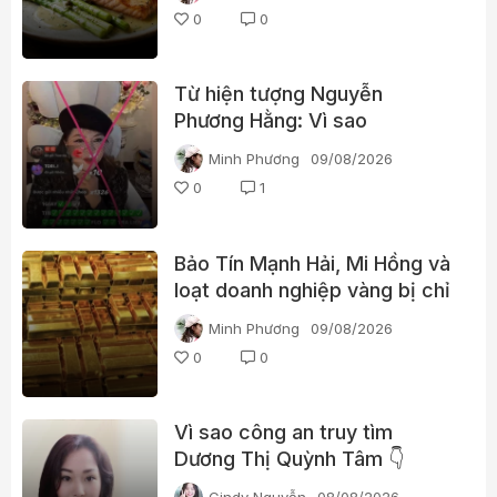
0
0
Từ hiện tượng Nguyễn
Phương Hằng: Vì sao
livestream càng gây tranh cãi
Minh Phương
09/08/2026
càng dễ “bùng nổ”?
0
1
Bảo Tín Mạnh Hải, Mi Hồng và
loạt doanh nghiệp vàng bị chỉ
ra nhiều vi phạm
Minh Phương
09/08/2026
0
0
Vì sao công an truy tìm
Dương Thị Quỳnh Tâm 👇
Cindy Nguyễn
08/08/2026