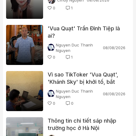
0
1
'Vua Quạt' Trần Đình Tiệp là
ai?
Nguyen Duc Thanh
08/08/2026
Nguyen
0
1
Vì sao TikToker 'Vua Quạt',
'Khánh Sky' bị khởi tố, bắt
tạm giam?
Nguyen Duc Thanh
08/08/2026
Nguyen
0
0
Thông tin chi tiết sáp nhập
trường học ở Hà Nội