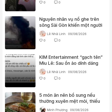
0
0
Nguyên nhân vụ nổ ghe trên
sông Sài Gòn khiến một người
phụ nữ tử vong
Lê Nhã Linh
09/08/2026
0
0
KIM Entertainment “gạch tên”
Miu Lê: Sau ồn ào dính dáng
ma túy, vị trí của nữ ca sĩ
Lê Nhã Linh
09/08/2026
thay đổi thế nào?
0
0
5 món ăn nên bổ sung nếu
thường xuyên mệt mỏi, thiếu
năng lượng
Minh Phương
09/08/2026