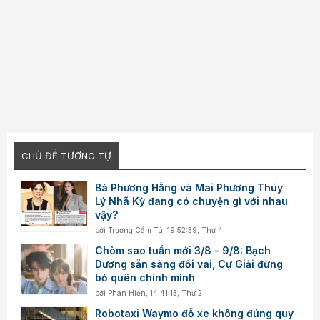
CHỦ ĐỀ TƯƠNG TỰ
Bà Phương Hằng và Mai Phương Thúy
Lý Nhã Kỳ đang có chuyện gì với nhau
vậy?
bởi
Trương Cẩm Tú
,
19:52:39, Thứ 4
Chòm sao tuần mới 3/8 - 9/8: Bạch
Dương sẵn sàng đổi vai, Cự Giải đừng
bỏ quên chính mình
bởi
Phan Hiền
,
14:41:13, Thứ 2
Robotaxi Waymo đỗ xe không đúng quy