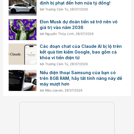
định bị phạt đến hơn nửa tỷ đồng!
bởi
Trương Cẩm Tú
,
28/07/2026
Elon Musk dự đoán tiền sẽ trở nên vô
giá trị vào năm 2036
bởi
Nguyễn Thùy Linh
,
28/07/2026
Các đoạn chat của Claude AI bị lộ trên
kết quả tìm kiếm Google, bao gồm cả
khóa ví tiền điện tử
bởi
Trương Cẩm Tú
,
28/07/2026
Nếu điện thoại Samsung của bạn có
trên 8GB RAM, hãy tắt tính năng này để
máy mượt hơn
bởi
Màu của em
,
28/07/2026