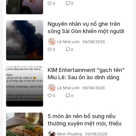
0
0
Nguyên nhân vụ nổ ghe trên
sông Sài Gòn khiến một người
phụ nữ tử vong
Lê Nhã Linh
09/08/2026
0
0
KIM Entertainment “gạch tên”
Miu Lê: Sau ồn ào dính dáng
ma túy, vị trí của nữ ca sĩ
Lê Nhã Linh
09/08/2026
thay đổi thế nào?
0
0
5 món ăn nên bổ sung nếu
thường xuyên mệt mỏi, thiếu
năng lượng
Minh Phương
09/08/2026