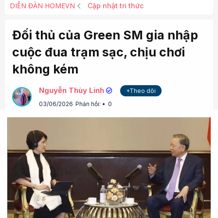
DIỄN ĐÀN HOMEVN
Cập nhật tri thức
Đối thủ của Green SM gia nhập
cuộc đua trạm sạc, chịu chơi
không kém
Nguyễn Thùy Linh
+Theo dõi
03/06/2026
Phản hồi:
0