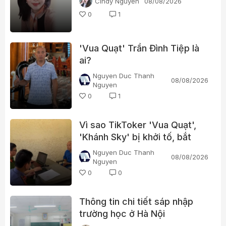
Cindy Nguyễn
08/08/2026
0
1
'Vua Quạt' Trần Đình Tiệp là
ai?
Nguyen Duc Thanh
08/08/2026
Nguyen
0
1
Vì sao TikToker 'Vua Quạt',
'Khánh Sky' bị khởi tố, bắt
tạm giam?
Nguyen Duc Thanh
08/08/2026
Nguyen
0
0
Thông tin chi tiết sáp nhập
trường học ở Hà Nội