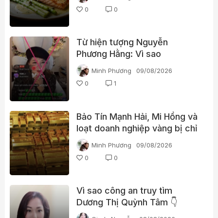
0
0
Từ hiện tượng Nguyễn
Phương Hằng: Vì sao
livestream càng gây tranh cãi
Minh Phương
09/08/2026
càng dễ “bùng nổ”?
0
1
Bảo Tín Mạnh Hải, Mi Hồng và
loạt doanh nghiệp vàng bị chỉ
ra nhiều vi phạm
Minh Phương
09/08/2026
0
0
Vì sao công an truy tìm
Dương Thị Quỳnh Tâm 👇