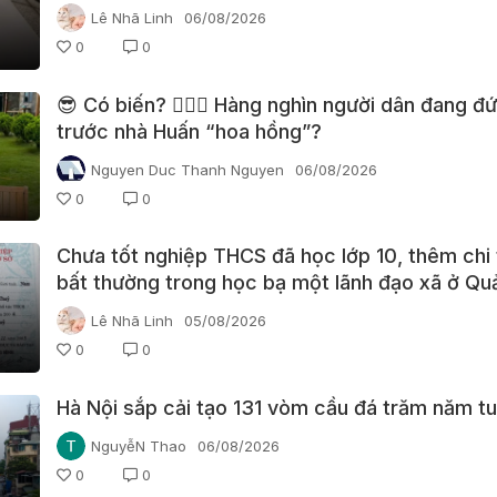
Lê Nhã Linh
06/08/2026
0
0
😎 Có biến? 👮🏻‍♂️ Hàng nghìn người dân đang đ
trước nhà Huấn “hoa hồng”?
Nguyen Duc Thanh Nguyen
06/08/2026
0
0
Chưa tốt nghiệp THCS đã học lớp 10, thêm chi 
bất thường trong học bạ một lãnh đạo xã ở Qu
Lê Nhã Linh
05/08/2026
0
0
Hà Nội sắp cải tạo 131 vòm cầu đá trăm năm tu
NguyễN Thao
06/08/2026
0
0