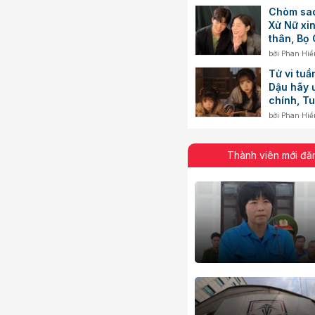
Chòm sao
Xử Nữ xi
thân, Bọ
nút thắt
bởi
Phan Hiề
Tử vi tuầ
Dậu hãy ư
chính, T
cảm hứng
bởi
Phan Hiề
Thành viên mới đă