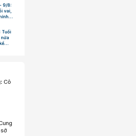
- 9/8:
i vai,
hính
: Tuổi
o nửa
kế
g: Cô
 Cung
 sở