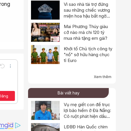
trong
Vì sao nhà tài trợ đứng
sau những chiếc vương
miện hoa hậu bất ngờ
thông báo dừng hoạt
Mai Phương Thúy giàu
động?
cỡ nào mà chi 120 tỷ
mua nhà tặng em gái?
Khởi tố Chủ tịch công ty
"nổ" sở hữu hàng chục
tỉ Euro
Undo
Thêm tùy chọn…
Xem thêm
Lưu nháp
e
a định dạng
Toggle BB code
Xóa bản thảo
ảo
Bài viết hay
Đăng
Vụ mẹ giết con để trục
lợi bảo hiểm ở Đà Nẵng:
Cô ruột phát hiện dấu
hiệu bất thường
LĐBĐ Hàn Quốc chìm