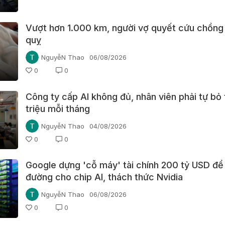
Vượt hơn 1.000 km, người vợ quyết cứu chồng
quỵ
NguyễN Thao
06/08/2026
0
0
Công ty cấp AI không đủ, nhân viên phải tự bỏ 
triệu mỗi tháng
NguyễN Thao
04/08/2026
0
0
Google dựng 'cỗ máy' tài chính 200 tỷ USD đ
đường cho chip AI, thách thức Nvidia
NguyễN Thao
06/08/2026
0
0