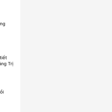
ứng
tiết
ảng Trị
ổi