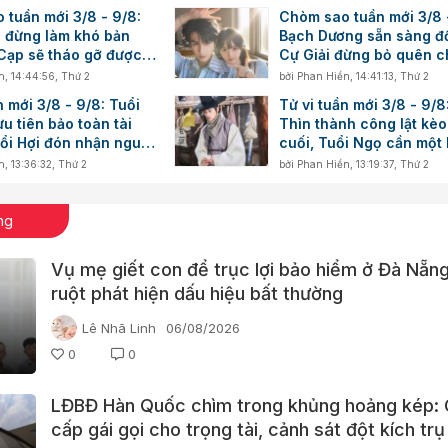
 tuần mới 3/8 - 9/8:
Chòm sao tuần mới 3/8 
n đừng làm khó bản
Bạch Dương sẵn sàng đổ
 Cạp sẽ tháo gỡ được
Cự Giải đừng bỏ quên c
mình
n
,
14:44:56, Thứ 2
bởi
Phan Hiền
,
14:41:13, Thứ 2
n mới 3/8 - 9/8: Tuổi
Tử vi tuần mới 3/8 - 9/8
u tiên bảo toàn tài
Thìn thành công lật kè
uổi Hợi đón nhận nguồn
cuối, Tuổi Ngọ cần một 
 trong công việc
hoạch chi tiêu
n
,
13:36:32, Thứ 2
bởi
Phan Hiền
,
13:19:37, Thứ 2
ng
Vụ mẹ giết con để trục lợi bảo hiểm ở Đà Nẵn
ruột phát hiện dấu hiệu bất thường
Lê Nhã Linh
06/08/2026
0
0
LĐBĐ Hàn Quốc chìm trong khủng hoảng kép:
cấp gái gọi cho trọng tài, cảnh sát đột kích trụ