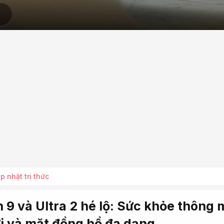
p nhật tri thức
9 và Ultra 2 hé lộ: Sức khỏe thông 
lợi và mặt đồng hồ đa dạng