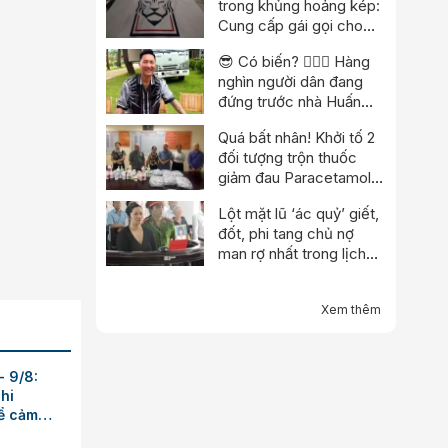
trong khủng hoảng kép:
Cung cấp gái gọi cho
trọng tài, cảnh sát đột
😎 Có biến? 👮🏻‍♂️ Hàng
kích trụ sở
nghìn người dân đang
đứng trước nhà Huấn
“hoa hồng”?
Quá bất nhân! Khởi tố 2
đối tượng trộn thuốc
giảm đau Paracetamol
vào thuốc Đông y, nổ
Lột mặt lũ ‘ác quỷ’ giết,
chữa bách bệnh
đốt, phi tang chủ nợ
man rợ nhất trong lịch
sử
Xem thêm
- 9/8:
hi
ể cảm