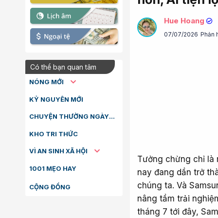
Hue Hoang
07/07/2026
Phản 
Có thể bạn quan tâm
NÓNG MỚI
KỶ NGUYÊN MỚI
CHUYỆN THƯỜNG NGÀY
KHO TRI THỨC
VÌ AN SINH XÃ HỘI
Tưởng chừng chỉ là
1001 MẸO HAY
nay đang dần trở thà
chúng ta. Và Samsu
CỘNG ĐỒNG
nâng tầm trải nghiệ
tháng 7 tới đây, Sam