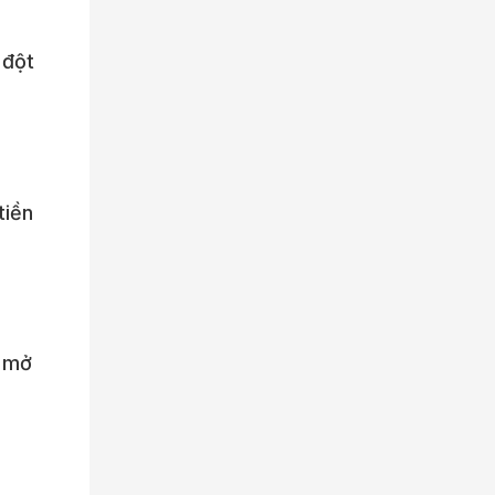
 đột
tiền
ể mở