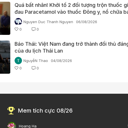
Quá bất nhân! Khởi tố 2 đối tượng trộn thuốc 
đau Paracetamol vào thuốc Đông y, nổ chữa b
bệnh
Nguyen Duc Thanh Nguyen
06/08/2026
0
0
Báo Thái: Việt Nam đang trở thành đối thủ đá
của du lịch Thái Lan
NguyễN Thao
04/08/2026
0
0
Mem tích cực 08/26
Hoang Ha