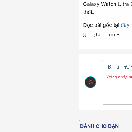
Galaxy Watch Ultra 2
thời...
Đọc bài gốc tại
đây
0
•••
9
Bold
In nghi
Kíc
10
Đăng nhập một
Nhúng thư vi
Màu ch
Phô
G
12
15
18
22
26