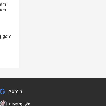
giảm
ách
ng gờm
Admin
Cindy Nguyễn