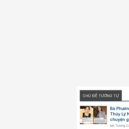
CHỦ ĐỀ TƯƠNG TỰ
Bà Phươn
Thúy Lý 
chuyện g
bởi
Trương C