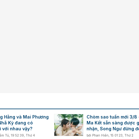
Verdana
g Hằng và Mai Phương
Chòm sao tuần mới 3/8 
Nhã Kỳ đang có
Ma Kết sẵn sàng được g
ì với nhau vậy?
nhận, Song Ngư đừng đ
xúc dẫn đường
ẩm Tú
,
19:52:39, Thứ 4
bởi
Phan Hiền
,
15:01:23, Thứ 2