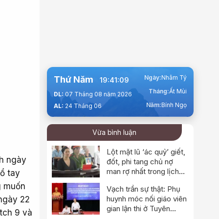
Ngày:
Nhâm Tý
Thứ Năm
19:41:10
Tháng:
Ất Mùi
DL:
07 Tháng 08 năm 2026
Năm:
Bính Ngọ
AL:
24 Tháng 06
Vừa bình luận
Lột mặt lũ ‘ác quỷ’ giết,
ch ngày
đốt, phi tang chủ nợ
man rợ nhất trong lịch
ổ tay
sử
g muốn
Vạch trần sự thật: Phụ
huynh móc nối giáo viên
 ngày 22
gian lận thi ở Tuyên
tch 9 và
Quang