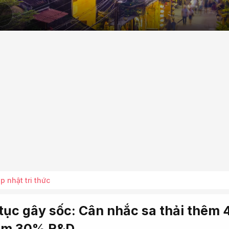
p nhật tri thức
tục gây sốc: Cân nhắc sa thải thêm 
iảm 30% R&D