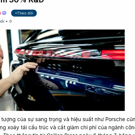
ú
+Theo dõi
hồi:
0
tượng của sự sang trọng và hiệu suất như Porsche cũ
g xoáy tái cấu trúc và cắt giảm chi phí của ngành cô