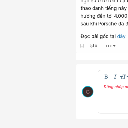
nghiệp ô tô toàn cầu
thao danh tiếng này
hưởng đến tới 4.000
sau khi Porsche đã đ
Đọc bài gốc tại
đây
0
•••
9
Bold
In nghi
Kíc
10
Đăng nhập một
Nhúng thư vi
Màu ch
Phô
G
12
15
18
22