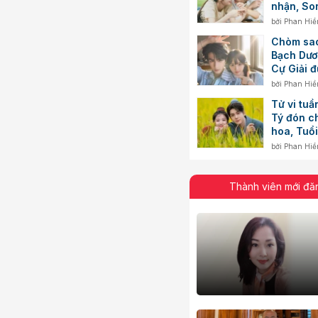
nhận, So
xúc dẫn 
bởi
Phan Hiề
Chòm sao
Bạch Dươ
Cự Giải 
mình
bởi
Phan Hiề
Tử vi tuầ
Tý đón c
hoa, Tuổi
biến độn
bởi
Phan Hiề
Thành viên mới đă