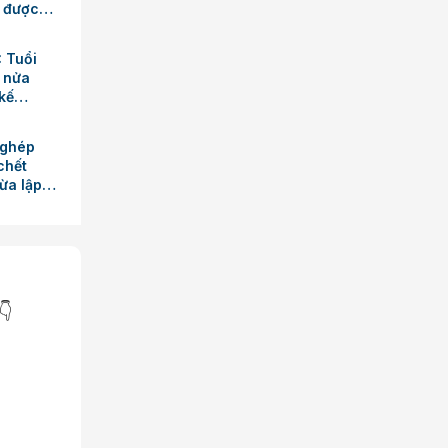
ỡ được
: Tuổi
o nửa
kế
 ghép
chết
ừa lập
👇