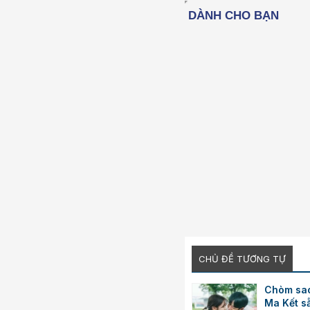
26
CHỦ ĐỀ TƯƠNG TỰ
Chòm sao
Ma Kết s