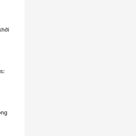
khởi
s:
ông