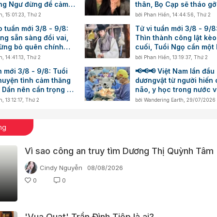
ng Ngư đừng để cảm
thân, Bọ Cạp sẽ tháo g
đường
nút thắt
n
,
15:01:23, Thứ 2
bởi
Phan Hiền
,
14:44:56, Thứ 2
 tuần mới 3/8 - 9/8:
Tử vi tuần mới 3/8 - 9/8
ng sẵn sàng đổi vai,
Thìn thành công lật kè
đừng bỏ quên chính
cuối, Tuổi Ngọ cần một 
hoạch chi tiêu
n
,
14:41:13, Thứ 2
bởi
Phan Hiền
,
13:19:37, Thứ 2
n mới 3/8 - 9/8: Tuổi
📢📢📢 Việt Nam lần đầu
huyện tình cảm thăng
dươngvật từ người hiến 
 Dần nên cẩn trọng với
não, y học trong nước v
g số dư
thêm một cột mốc mới
n
,
13:12:17, Thứ 2
bởi
Wandering Earth
,
29/07/2026
ng
Vì sao công an truy tìm Dương Thị Quỳnh Tâm 
Cindy Nguyễn
08/08/2026
0
0
'Vua Quạt' Trần Đình Tiệp là ai?