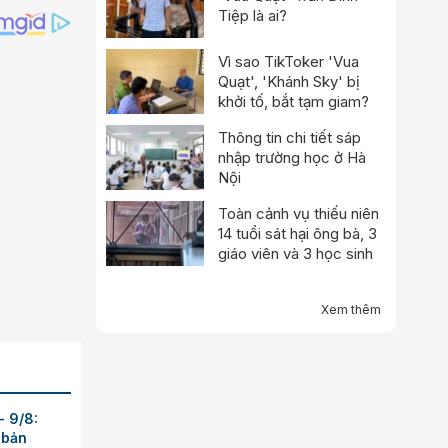
Tiệp là ai?
Vì sao TikToker 'Vua
Quạt', 'Khánh Sky' bị
khởi tố, bắt tạm giam?
Thông tin chi tiết sáp
nhập trường học ở Hà
Nội
Toàn cảnh vụ thiếu niên
14 tuổi sát hại ông bà, 3
giáo viên và 3 học sinh
Xem thêm
- 9/8:
 bản