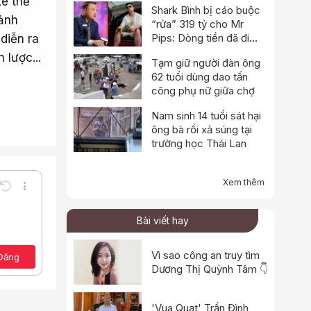
xe thể
Shark Bình bị cáo buộc
 ảnh
“rửa” 319 tỷ cho Mr
Pips: Dòng tiền đã đi
diễn ra
qua Ngân Lượng như thế
 lược...
Tạm giữ người đàn ông
nào?
62 tuổi dùng dao tấn
công phụ nữ giữa chợ
Nam sinh 14 tuổi sát hại
ông bà rồi xả súng tại
trường học Thái Lan
Xem thêm
Undo
Thêm tùy chọn…
Lưu nháp
e
a định dạng
Toggle BB code
Bài viết hay
Xóa bản thảo
ảo
Vì sao công an truy tìm
Đăng
Dương Thị Quỳnh Tâm 👇
'Vua Quạt' Trần Đình