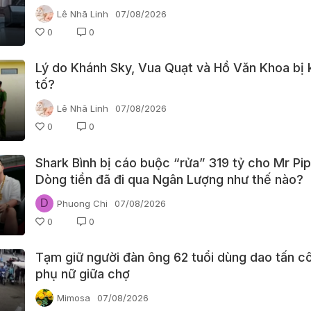
Lê Nhã Linh
07/08/2026
0
0
Lý do Khánh Sky, Vua Quạt và Hồ Văn Khoa bị 
tố?
Lê Nhã Linh
07/08/2026
0
0
Shark Bình bị cáo buộc “rửa” 319 tỷ cho Mr Pip
Dòng tiền đã đi qua Ngân Lượng như thế nào?
D
Phuong Chi
07/08/2026
0
0
Tạm giữ người đàn ông 62 tuổi dùng dao tấn c
phụ nữ giữa chợ
Mimosa
07/08/2026