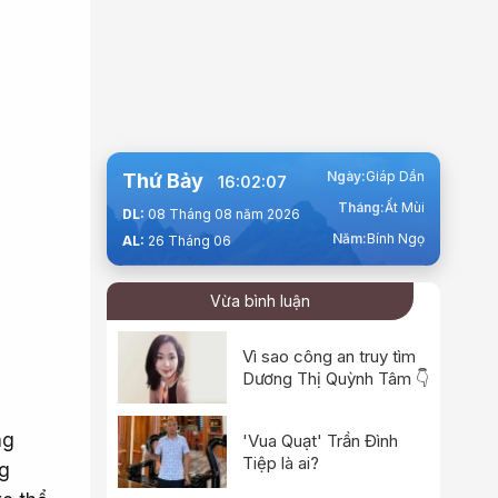
Ngày:
Giáp Dần
Thứ Bảy
16:02:08
Tháng:
Ất Mùi
DL:
08 Tháng 08 năm 2026
Năm:
Bính Ngọ
AL:
26 Tháng 06
Vừa bình luận
Vì sao công an truy tìm
Dương Thị Quỳnh Tâm 👇
ng
'Vua Quạt' Trần Đình
Tiệp là ai?
ng