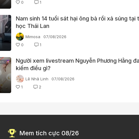
0
1
Nam sinh 14 tuổi sát hại ông bà rồi xả súng tại
học Thái Lan
Mimosa
07/08/2026
0
1
Người xem livestream Nguyễn Phương Hằng đa
kiếm điều gì?
Lê Nhã Linh
07/08/2026
1
2
Mem tích cực 08/26