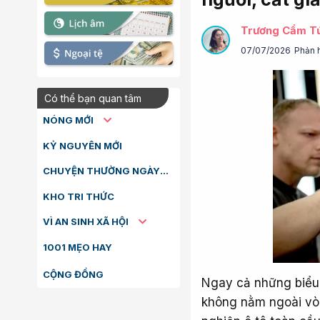
Trương Cẩm T
07/07/2026
Phản 
Có thể bạn quan tâm
NÓNG MỚI
KỶ NGUYÊN MỚI
CHUYỆN THƯỜNG NGÀY
KHO TRI THỨC
VÌ AN SINH XÃ HỘI
1001 MẸO HAY
CỘNG ĐỒNG
Ngay cả những biểu 
không nằm ngoài vòn