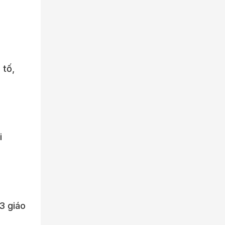
 tố,
i
 3 giáo