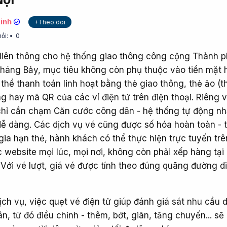
inh
+Theo dõi
hồi:
0
 liên thông cho hệ thống giao thông công cộng Thành 
tháng Bảy, mục tiêu không còn phụ thuộc vào tiền mặt 
thể thanh toán linh hoạt bằng thẻ giao thông, thẻ ảo (t
ng hay mã QR của các ví điện tử trên điện thoại. Riêng 
 chỉ cần chạm Căn cước công dân - hệ thống tự động nh
dễ dàng. Các dịch vụ vé cũng được số hóa hoàn toàn - 
gia hạn thẻ, hành khách có thể thực hiện trực tuyến tr
 website mọi lúc, mọi nơi, không còn phải xếp hàng tại
 Với vé lượt, giá vé được tính theo đúng quãng đường d
ch vụ, việc quẹt vé điện tử giúp đánh giá sát nhu cầu d
, từ đó điều chỉnh - thêm, bớt, giãn, tăng chuyến... sẽ 