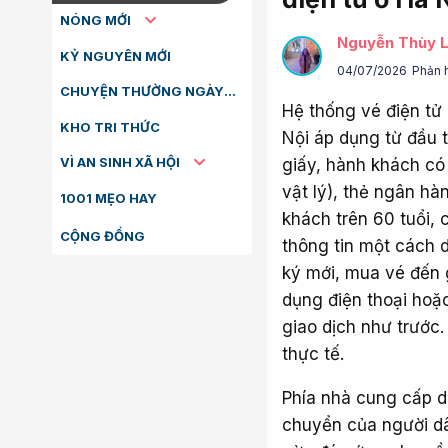
NÓNG MỚI
Nguyễn Thùy L
KỶ NGUYÊN MỚI
04/07/2026
Phản 
CHUYỆN THƯỜNG NGÀY
Hệ thống vé điện tử
KHO TRI THỨC
Nội áp dụng từ đầu 
VÌ AN SINH XÃ HỘI
giấy, hành khách có 
vật lý), thẻ ngân hà
1001 MẸO HAY
khách trên 60 tuổi,
CỘNG ĐỒNG
thông tin một cách 
ký mới, mua vé đến 
dụng điện thoại hoặc
giao dịch như trước.
thực tế.
Phía nhà cung cấp dị
chuyển của người dân