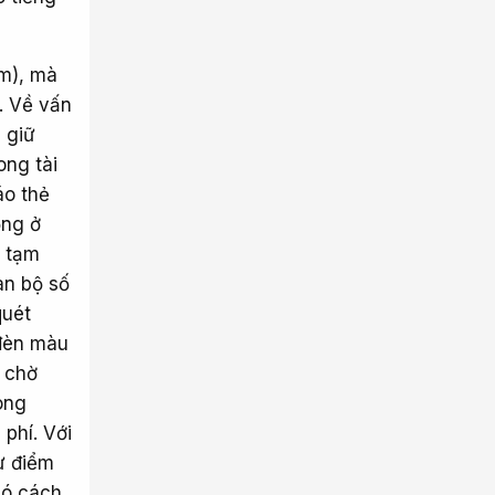
km), mà
n. Về vấn
 giữ
ong tài
áo thẻ
ống ở
ị tạm
àn bộ số
quét
 đèn màu
n chờ
ong
 phí. Với
ừ điểm
có cách