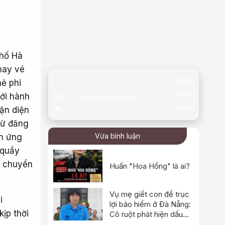
phố Hà
hay vé
Ngày:
hẻ phi
Tháng:
với hành
DL:
07 Tháng 08 năm 2026
Năm:
ận diện
AL:
từ đăng
Vừa bình luận
ên ứng
 quầy
i chuyển
Huấn "Hoa Hồng" là ai?
Vụ mẹ giết con để trục
i
lợi bảo hiểm ở Đà Nẵng:
kịp thời
Cô ruột phát hiện dấu
hiệu bất thường