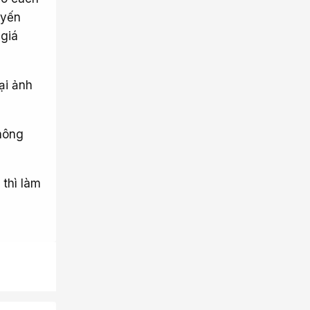
uyến
 giá
ại ảnh
không
 thì làm