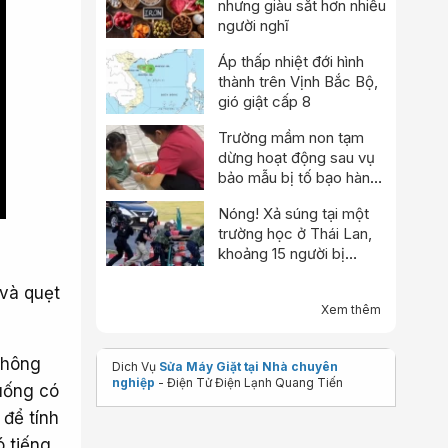
nhưng giàu sắt hơn nhiều
người nghĩ
Áp thấp nhiệt đới hình
thành trên Vịnh Bắc Bộ,
gió giật cấp 8
Trường mầm non tạm
dừng hoạt động sau vụ
bảo mẫu bị tố bạo hành
trẻ
Nóng! Xả súng tại một
trường học ở Thái Lan,
khoảng 15 người bị
thương
và quẹt
Xem thêm
 không
Dich Vụ
Sửa Máy Giặt tại Nhà chuyên
nghiệp
- Điện Tử Điện Lạnh Quang Tiến
xuống có
để tính
ó tiếng