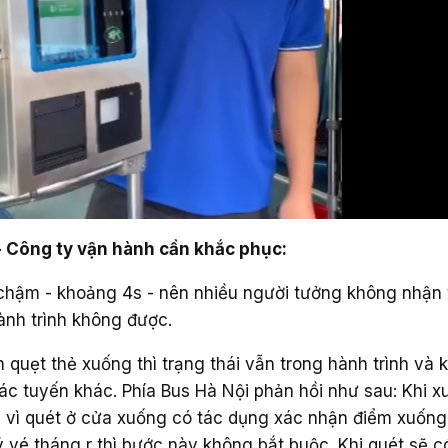
- Công ty vận hành cần khắc phục:
chậm - khoảng 4s - nên nhiều người tưởng không nhận 
hành trình không được.
n quẹt thẻ xuống thì trạng thái vẫn trong hành trình và
 các tuyến khác. Phía Bus Hà Nội phản hồi như sau: Khi 
 vì quét ở cửa xuống có tác dụng xác nhận điểm xuống 
ý vé tháng r thì bước này không bắt buộc. Khi quét sẽ c