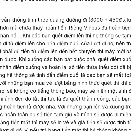
 vẫn không tính theo quãng đường đi (3000 + 450đ x 
ít hơn mà chưa thấy hoàn tiền. Riêng Vinbus đã hoàn tiề
hản hồi: : Khi các bạn quét điểm lên thì hệ thống sẽ tạm
n đi từ điểm lên cho đến điểm cuối của lượt đi đó, nên tr
 phải đủ tiền từ điểm lên đến hết chuyến thì máy mới b
iền được. Khi xuống các bạn bắt buộc phải quét điểm xu
nhận điểm xuống và hoàn lại số tiền thừa (nếu có) đã b
ng hệ thống sẽ tính đến điểm cuối là các bạn sẽ mất to
 với những bạn mua vé lượt bằng hình thức quét thì khi 
ới sẽ không có tiếng thông báo, máy sẽ hiện một ánh
i ánh đèn đó tắt thì tức là đã quét thành công, các bạ
g hoàn tiền là được nha. Với những bạn lên và xuống tr
ợc hoàn toàn bộ số tiền tạm giữ và mình sẽ được đi miễn
g tiền mặt thì máy sẽ in vé và giá tiền sẽ được tính t
lượt đi đó, vì nếu trả bằng tiền mặt thì hệ thống không 