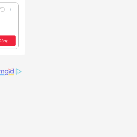
Undo
Thêm tùy chọn…
Lưu nháp
e
a định dạng
Toggle BB code
Xóa bản thảo
ảo
Đăng