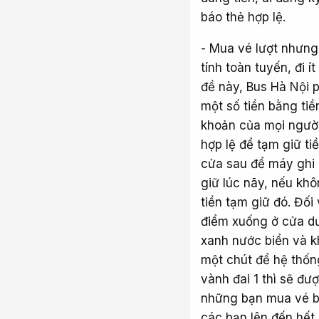
báo thẻ hợp lệ.
- Mua vé lượt nhưng
tính toàn tuyến, đi 
đề này, Bus Hà Nội p
một số tiền bằng tiề
khoản của mọi người
hợp lệ để tạm giữ t
cửa sau để máy ghi 
giữ lúc nãy, nếu khô
tiền tạm giữ đó. Đối
điểm xuống ở cửa dư
xanh nước biển và kh
một chút để hệ thốn
vành đai 1 thì sẽ đư
những bạn mua vé bằn
các bạn lên đến hết 