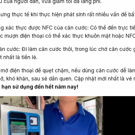
 của người dân, vừa giảm tối đa lãng phí.
nhưng thực tế khi thực hiện phát sinh rất nhiều vấn đề bấ
ông xác thực được NFC của căn cước: Có thể đến trực ti
c mượn điện thoại có thể xác thực khuôn mặt hoặc NFC
n cước: Đi làm căn cước thôi, trong lúc chờ căn cước g
 nhất là tiền lẻ.
c mở điện thoại để quẹt chậm, nếu dùng căn cước dễ làm
ỡ, khó khăn, sau sẽ dần quen. Cập nhật mới nhất là vé 
a hạn sử dụng đến hết năm nay!