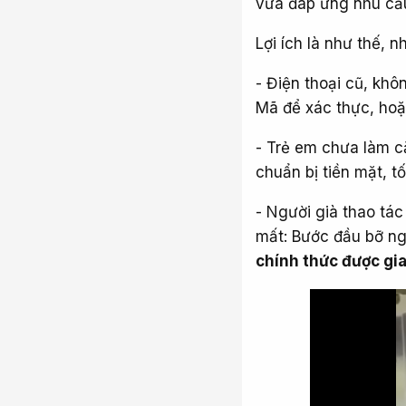
vừa đáp ứng nhu cầu
Lợi ích là như thế, 
- Điện thoại cũ, kh
Mã để xác thực, hoặ
- Trẻ em chưa làm că
chuẩn bị tiền mặt, tốt
- Người già thao tá
mất: Bước đầu bỡ ng
chính thức được gi