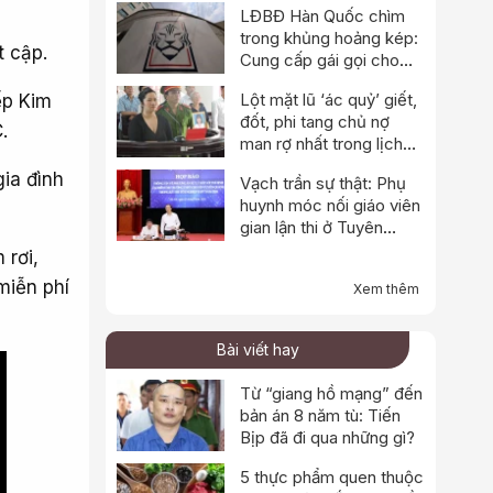
LĐBĐ Hàn Quốc chìm
trong khủng hoảng kép:
t cập.
Cung cấp gái gọi cho
trọng tài, cảnh sát đột
Lột mặt lũ ‘ác quỷ’ giết,
ếp Kim
kích trụ sở
đốt, phi tang chủ nợ
.
man rợ nhất trong lịch
sử
ia đình
Vạch trần sự thật: Phụ
huynh móc nối giáo viên
gian lận thi ở Tuyên
Quang
 rơi,
miễn phí
Xem thêm
Bài viết hay
Từ “giang hồ mạng” đến
bản án 8 năm tù: Tiến
Bịp đã đi qua những gì?
5 thực phẩm quen thuộc