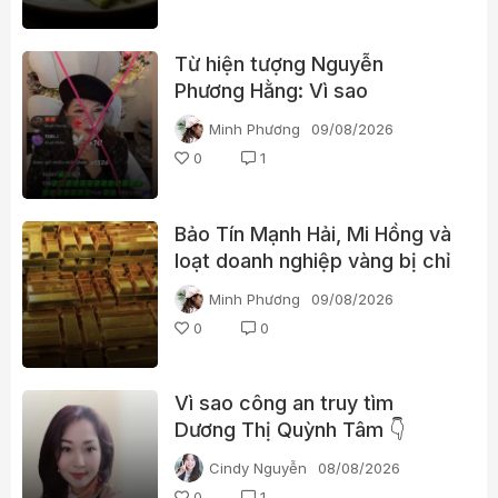
Từ hiện tượng Nguyễn
Phương Hằng: Vì sao
livestream càng gây tranh cãi
Minh Phương
09/08/2026
càng dễ “bùng nổ”?
0
1
Bảo Tín Mạnh Hải, Mi Hồng và
loạt doanh nghiệp vàng bị chỉ
ra nhiều vi phạm
Minh Phương
09/08/2026
0
0
Vì sao công an truy tìm
Dương Thị Quỳnh Tâm 👇
Cindy Nguyễn
08/08/2026
0
1