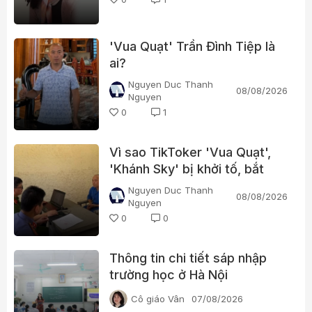
'Vua Quạt' Trần Đình Tiệp là
ai?
Nguyen Duc Thanh
08/08/2026
Nguyen
0
1
Vì sao TikToker 'Vua Quạt',
'Khánh Sky' bị khởi tố, bắt
tạm giam?
Nguyen Duc Thanh
08/08/2026
Nguyen
0
0
Thông tin chi tiết sáp nhập
trường học ở Hà Nội
Cô giáo Vân
07/08/2026