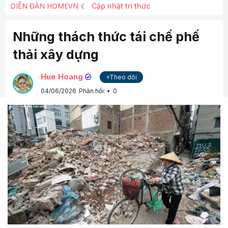
DIỄN ĐÀN HOMEVN
Cập nhật tri thức
Những thách thức tái chế phế
thải xây dựng
Hue Hoang
+Theo dõi
04/06/2026
Phản hồi:
0