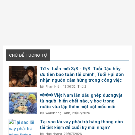
CHỦ ĐỀ TƯƠNG TỰ
Tử vi tuần mới 3/8 - 9/8: Tuổi Dậu hãy
ưu tiên bảo toàn tài chính, Tuổi Hợi đón
nhận nguồn cảm hứng trong công việc
bởi
Phan Hiền
,
13:36:32, Thứ 2
📢📢📢 Việt Nam lần đầu ghép dươngvật
từ người hiến chết não, y học trong
nước vừa lập thêm một cột mốc mới
bởi
Wandering Earth
,
29/07/2026
Tại sao lãi vay phải trả hàng tháng còn
lãi tiết kiệm để cuối kỳ mới nhận?
bởi
Hue Hoang
,
29/07/2026