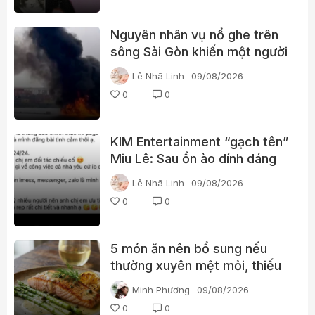
Nguyên nhân vụ nổ ghe trên
sông Sài Gòn khiến một người
phụ nữ tử vong
Lê Nhã Linh
09/08/2026
0
0
KIM Entertainment “gạch tên”
Miu Lê: Sau ồn ào dính dáng
ma túy, vị trí của nữ ca sĩ
Lê Nhã Linh
09/08/2026
thay đổi thế nào?
0
0
5 món ăn nên bổ sung nếu
thường xuyên mệt mỏi, thiếu
năng lượng
Minh Phương
09/08/2026
0
0