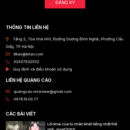
ĐĂNG KÝ
THÔNG TIN LIÊN HỆ
Tầng 2, Tòa nhà HH1, Đường Dương Đình Nghệ, Phường Cầu
Giấy, TP Hà Nội
Bkav@bkav.com
02437632552
Quy định và điều khoản sử dụng
LIÊN HỆ QUẢNG CÁO
quangcao.vnreview@gmail.com
0978.19.00.77
CÁC BÀI VIẾT
Lời khai của tù nhân khét tiếng nhất thế
giới: Josef Fritzl