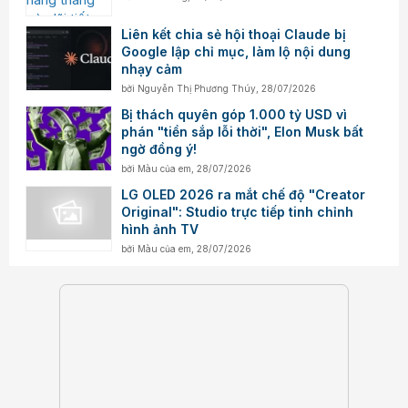
Liên kết chia sẻ hội thoại Claude bị
Google lập chỉ mục, làm lộ nội dung
nhạy cảm
bởi
Nguyễn Thị Phương Thúy
,
28/07/2026
Bị thách quyên góp 1.000 tỷ USD vì
phán "tiền sắp lỗi thời", Elon Musk bất
ngờ đồng ý!
bởi
Màu của em
,
28/07/2026
LG OLED 2026 ra mắt chế độ "Creator
Original": Studio trực tiếp tinh chỉnh
hình ảnh TV
bởi
Màu của em
,
28/07/2026