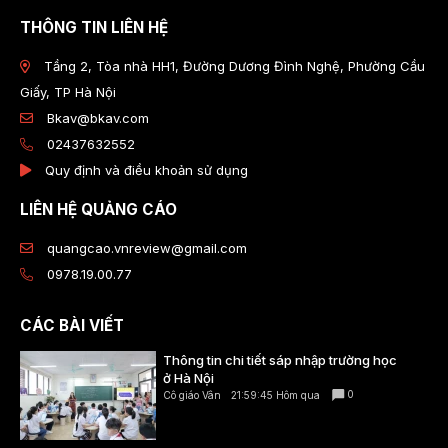
THÔNG TIN LIÊN HỆ
Tầng 2, Tòa nhà HH1, Đường Dương Đình Nghệ, Phường Cầu
Giấy, TP Hà Nội
Bkav@bkav.com
02437632552
Quy định và điều khoản sử dụng
LIÊN HỆ QUẢNG CÁO
quangcao.vnreview@gmail.com
0978.19.00.77
CÁC BÀI VIẾT
Thông tin chi tiết sáp nhập trường học
ở Hà Nội
0
Cô giáo Vân
21:59:45 Hôm qua