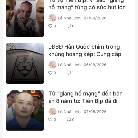
hồ mạng” từng có sức hút lớn
với người xem?
Lê Nhã Linh
07/08/2026
0
0
LĐBĐ Hàn Quốc chìm trong
khủng hoảng kép: Cung cấp
gái gọi cho trọng tài, cảnh sát
Lê Nhã Linh
06/08/2026
đột kích trụ sở
0
1
Từ “giang hồ mạng” đến bản
án 8 năm tù: Tiến Bịp đã đi
qua những gì?
Lê Nhã Linh
07/08/2026
0
0