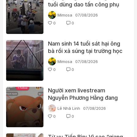
tuổi dùng dao tấn công phụ
nữ giữa chợ
Mimosa
07/08/2026
0
0
Nam sinh 14 tuổi sát hại ông
bà rồi xả súng tại trường học
Thái Lan
Mimosa
07/08/2026
0
0
Người xem livestream
Nguyễn Phương Hằng đang
tìm kiếm điều gì?
Lê Nhã Linh
07/08/2026
0
0
Từ vụ Tiến Bịp: Vì sao “giang