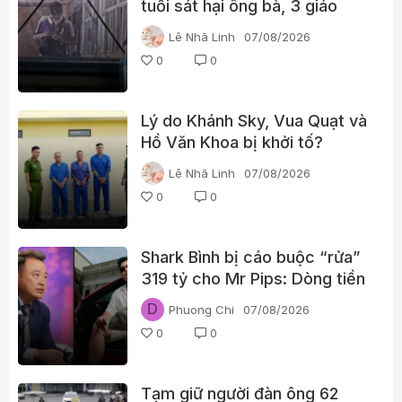
tuổi sát hại ông bà, 3 giáo
viên và 3 học sinh
Lê Nhã Linh
07/08/2026
0
0
Lý do Khánh Sky, Vua Quạt và
Hồ Văn Khoa bị khởi tố?
Lê Nhã Linh
07/08/2026
0
0
Shark Bình bị cáo buộc “rửa”
319 tỷ cho Mr Pips: Dòng tiền
đã đi qua Ngân Lượng như thế
D
Phuong Chi
07/08/2026
nào?
0
0
Tạm giữ người đàn ông 62