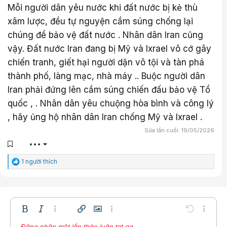
Mỗi người dân yêu nước khi đất nước bị kẻ thù
xâm lược, đều tự nguyện cầm súng chống lại
chúng để bảo vệ đất nước . Nhân dân Iran cũng
vậy. Đất nước Iran đang bị Mỹ và Ixrael vô cớ gây
chiến tranh, giết hại người dận vô tội và tàn phá
thành phố, làng mạc, nhà máy .. Buộc người dân
Iran phải đứng lên cầm súng chiến đấu bảo vệ Tổ
quốc , . Nhân dân yêu chuộng hòa bình và công lý
, hãy ủng hộ nhân dân Iran chống Mỹ và Ixrael .
Sửa lần cuối:
19/05/2026
•••
C
1 người thích
ả
m
x
ú
c
:
Bold
In nghiêng
Thêm tùy chọn…
Chèn liên kết
Chèn hình ảnh
Thêm tùy chọn…
Undo
Thêm t
Đăng nhập một lần thảo luận tẹt ga