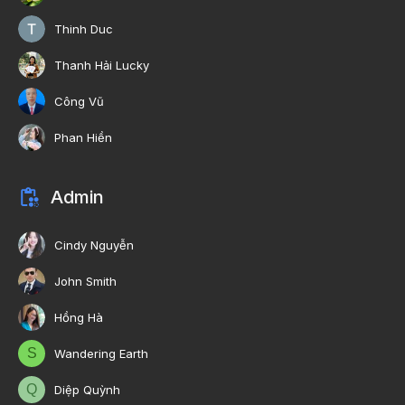
Thinh Duc
Thanh Hải Lucky
Công Vũ
Phan Hiền
Admin
Cindy Nguyễn
John Smith
Hồng Hà
S
Wandering Earth
Q
Diệp Quỳnh