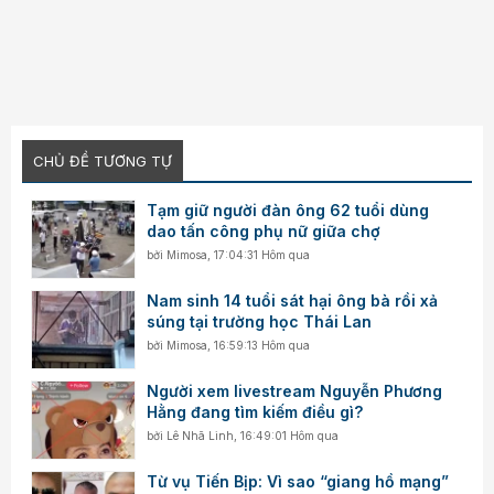
CHỦ ĐỀ TƯƠNG TỰ
Tạm giữ người đàn ông 62 tuổi dùng
dao tấn công phụ nữ giữa chợ
bởi
Mimosa
,
17:04:31 Hôm qua
Nam sinh 14 tuổi sát hại ông bà rồi xả
súng tại trường học Thái Lan
bởi
Mimosa
,
16:59:13 Hôm qua
Người xem livestream Nguyễn Phương
Hằng đang tìm kiếm điều gì?
bởi
Lê Nhã Linh
,
16:49:01 Hôm qua
Từ vụ Tiến Bịp: Vì sao “giang hồ mạng”