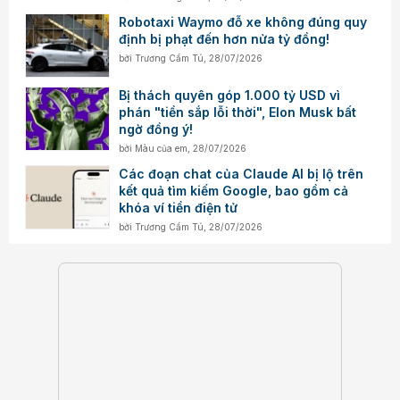
Robotaxi Waymo đỗ xe không đúng quy
định bị phạt đến hơn nửa tỷ đồng!
bởi
Trương Cẩm Tú
,
28/07/2026
Bị thách quyên góp 1.000 tỷ USD vì
phán "tiền sắp lỗi thời", Elon Musk bất
ngờ đồng ý!
bởi
Màu của em
,
28/07/2026
Các đoạn chat của Claude AI bị lộ trên
kết quả tìm kiếm Google, bao gồm cả
khóa ví tiền điện tử
bởi
Trương Cẩm Tú
,
28/07/2026