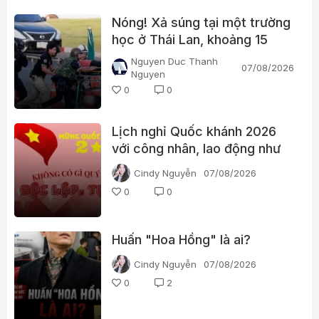
Nóng! Xả súng tại một trường
học ở Thái Lan, khoảng 15
người bị thương
Nguyen Duc Thanh
07/08/2026
Nguyen
0
0
Lịch nghỉ Quốc khánh 2026
với công nhân, lao động như
thế nào?
Cindy Nguyễn
07/08/2026
0
0
Huấn "Hoa Hồng" là ai?
Cindy Nguyễn
07/08/2026
0
2