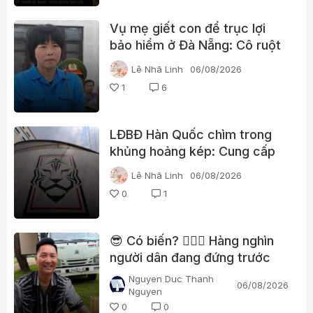
Vụ mẹ giết con để trục lợi
bảo hiểm ở Đà Nẵng: Cô ruột
phát hiện dấu hiệu bất thường
Lê Nhã Linh
06/08/2026
1
6
LĐBĐ Hàn Quốc chìm trong
khủng hoảng kép: Cung cấp
gái gọi cho trọng tài, cảnh sát
Lê Nhã Linh
06/08/2026
đột kích trụ sở
0
1
😎 Có biến? 👮🏻‍♂️ Hàng nghìn
người dân đang đứng trước
nhà Huấn “hoa hồng”?
Nguyen Duc Thanh
06/08/2026
Nguyen
0
0