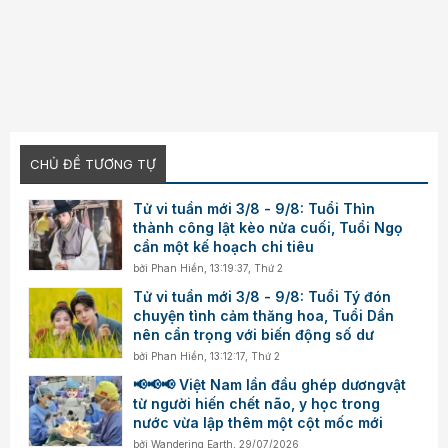
CHỦ ĐỀ TƯƠNG TỰ
Tử vi tuần mới 3/8 - 9/8: Tuổi Thìn
thành công lật kèo nửa cuối, Tuổi Ngọ
cần một kế hoạch chi tiêu
bởi
Phan Hiền
,
13:19:37, Thứ 2
Tử vi tuần mới 3/8 - 9/8: Tuổi Tý đón
chuyện tình cảm thăng hoa, Tuổi Dần
nên cẩn trọng với biến động số dư
bởi
Phan Hiền
,
13:12:17, Thứ 2
📢📢📢 Việt Nam lần đầu ghép dươngvật
từ người hiến chết não, y học trong
nước vừa lập thêm một cột mốc mới
bởi
Wandering Earth
,
29/07/2026