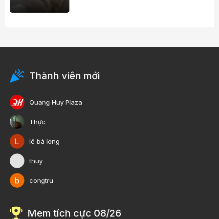
Thành viên mới
Quang Huy Plaza
Thực
lê bá long
thuy
congtru
Mem tích cực 08/26