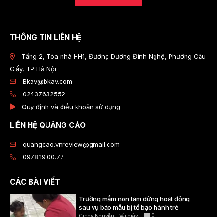
THÔNG TIN LIÊN HỆ
Tầng 2, Tòa nhà HH1, Đường Dương Đình Nghệ, Phường Cầu
Giấy, TP Hà Nội
Bkav@bkav.com
02437632552
Quy định và điều khoản sử dụng
LIÊN HỆ QUẢNG CÁO
quangcao.vnreview@gmail.com
0978.19.00.77
CÁC BÀI VIẾT
Trường mầm non tạm dừng hoạt động
sau vụ bảo mẫu bị tố bạo hành trẻ
0
Cindy Nguyễn
Vài giây