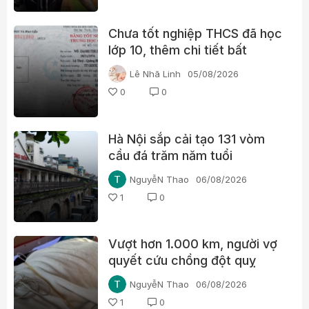
Chưa tốt nghiệp THCS đã học
lớp 10, thêm chi tiết bất
thường trong học bạ một lãnh
Lê Nhã Linh
05/08/2026
đạo xã ở Quảng Trị
0
0
Hà Nội sắp cải tạo 131 vòm
cầu đá trăm năm tuổi
NguyễN Thao
06/08/2026
1
0
Vượt hơn 1.000 km, người vợ
quyết cứu chồng đột quỵ
NguyễN Thao
06/08/2026
1
0